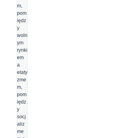
m,
pom
iędz
y
woln
ym
rynki
em
a
etaty
zme
m,
pom
iędz
y
socj
aliz
me