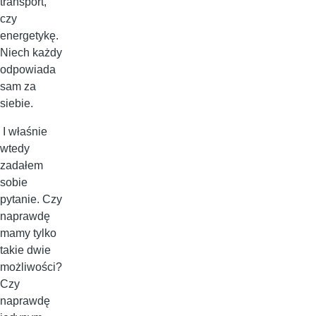
transport,
czy
energetykę.
Niech każdy
odpowiada
sam za
siebie.
I właśnie
wtedy
zadałem
sobie
pytanie. Czy
naprawdę
mamy tylko
takie dwie
możliwości?
Czy
naprawdę