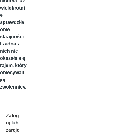
historia już
wielokrotni
e
sprawdziła
obie
skrajności.
I żadna z
nich nie
okazała się
rajem, który
obiecywali
jej
zwolennicy.
Zalog
uj
lub
zareje