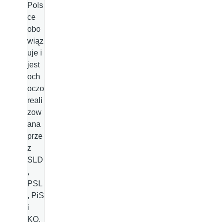
Pols
ce
obo
wiąz
uje i
jest
och
oczo
reali
zow
ana
prze
z
SLD
,
PSL
, PiS
i
KO.