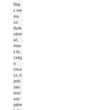
Wię
c nie
ma
co
dysk
utow
ać,
mas
z to,
czeg
o
chce
sz. A
jeśli
zau
waż
asz
jakie