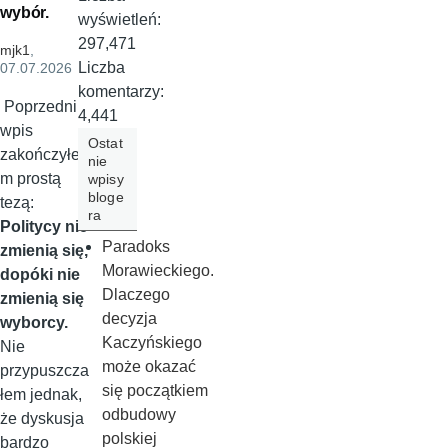
wybór.
wyświetleń:
297,471
mjk1
,
Liczba
07.07.2026
komentarzy:
Poprzedni
4,441
wpis
Ostat
zakończyłe
nie
m prostą
wpisy
bloge
tezą:
ra
Politycy nie
Paradoks
zmienią się,
Morawieckiego.
dopóki nie
Dlaczego
zmienią się
decyzja
wyborcy.
Kaczyńskiego
Nie
może okazać
przypuszcza
się początkiem
łem jednak,
odbudowy
że dyskusja
polskiej
bardzo