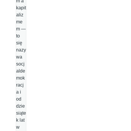
m a
kapit
aliz
me
m —
to
się
nazy
wa
socj
alde
mok
racj
a i
od
dzie
siąte
k lat
w