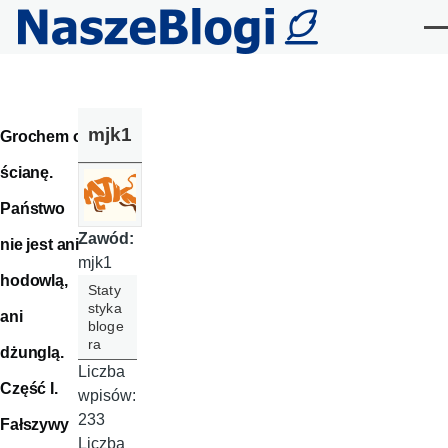
Przejdź do treści
Me
mjk1
Grochem o
ścianę.
Państwo
Zawód:
nie jest ani
mjk1
hodowlą,
Staty
styka
ani
bloge
ra
dżunglą.
Liczba
Część I.
wpisów:
233
Fałszywy
Liczba