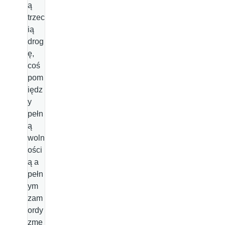
ą
trzec
ią
drog
ę,
coś
pom
iędz
y
pełn
ą
woln
ości
ą a
pełn
ym
zam
ordy
zme