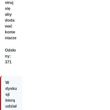
struj
się
aby
doda
wać
kome
ntarze
Odsło
ny:
371
W
dysku
sji
biorą
udział