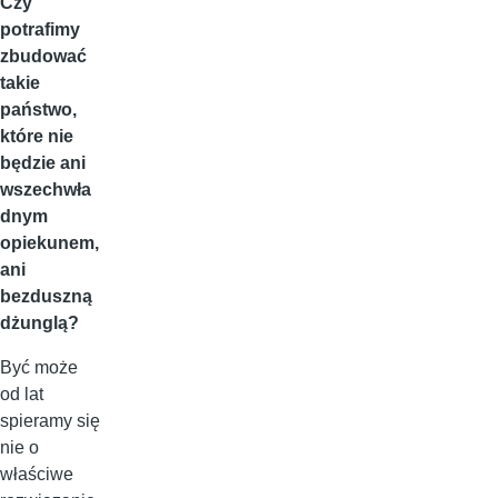
Czy
potrafimy
zbudować
takie
państwo,
które nie
będzie ani
wszechwła
dnym
opiekunem,
ani
bezduszną
dżunglą?
Być może
od lat
spieramy się
nie o
właściwe