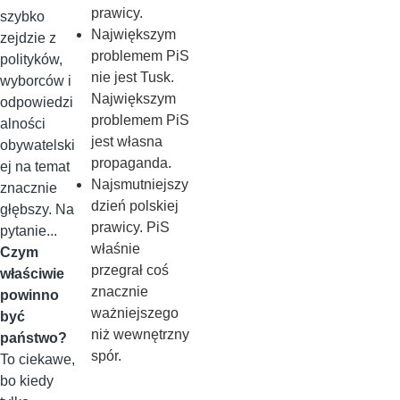
prawicy.
szybko
Największym
zejdzie z
problemem PiS
polityków,
nie jest Tusk.
wyborców i
Największym
odpowiedzi
problemem PiS
alności
jest własna
obywatelski
propaganda.
ej na temat
Najsmutniejszy
znacznie
dzień polskiej
głębszy. Na
prawicy. PiS
pytanie...
właśnie
Czym
przegrał coś
właściwie
znacznie
powinno
ważniejszego
być
niż wewnętrzny
państwo?
spór.
To ciekawe,
bo kiedy