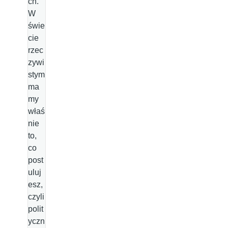
ch.
W
świe
cie
rzec
zywi
stym
ma
my
właś
nie
to,
co
post
uluj
esz,
czyli
polit
yczn