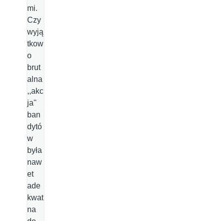
mi.
Czy
wyją
tkow
o
brut
alna
,,akc
ja''
ban
dytó
w
była
naw
et
ade
kwat
na