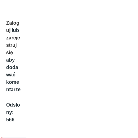
Zalog
uj
lub
zareje
struj
się
aby
doda
wać
kome
ntarze
Odsło
ny:
566