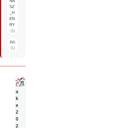
NA
SZ
_H
EN
RY
(1)
JzL
(1)
s
a
k
e
2
0
2