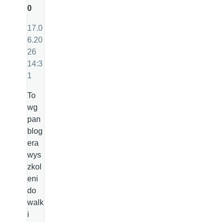
0
17.0
6.20
26
14:3
1
To
wg
pan
blog
era
wys
zkol
eni
do
walk
i