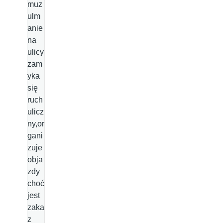
muz
ulm
anie
na
ulicy
zam
yka
się
ruch
ulicz
ny,or
gani
zuje
obja
zdy
choć
jest
zaka
z