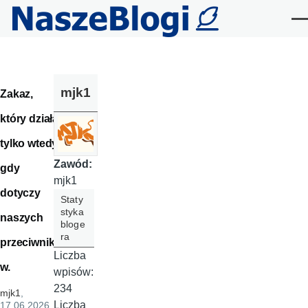
Przejdź do treści
Me
mjk1
Zakaz,
który działa
tylko wtedy,
Zawód:
gdy
mjk1
dotyczy
Staty
styka
naszych
bloge
ra
przeciwnikó
Liczba
w.
wpisów:
234
mjk1
,
Liczba
17.06.2026