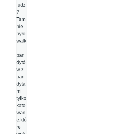
ludzi
?
Tam
nie
było
walk
i
ban
dytó
w z
ban
dyta
mi
tylko
kato
wani
e,któ
re