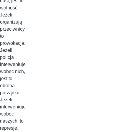
nasi, jest to
wolność.
Jeżeli
organizują
przeciwnicy,
to
prowokacja.
Jeżeli
policja
interweniuje
wobec nich,
jest to
obrona
porządku.
Jeżeli
interweniuje
wobec
naszych, to
represje,