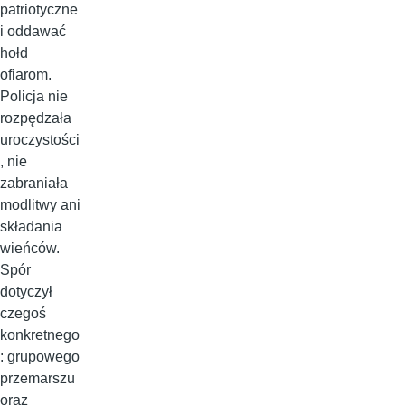
patriotyczne
i oddawać
hołd
ofiarom.
Policja nie
rozpędzała
uroczystości
, nie
zabraniała
modlitwy ani
składania
wieńców.
Spór
dotyczył
czegoś
konkretnego
: grupowego
przemarszu
oraz