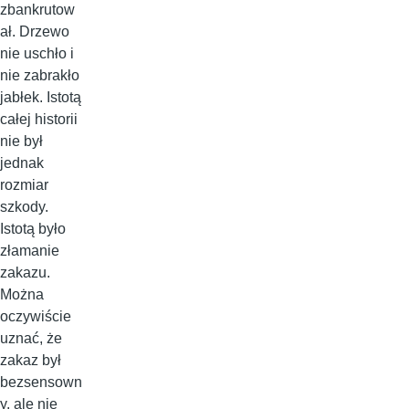
zbankrutow
ał. Drzewo
nie uschło i
nie zabrakło
jabłek. Istotą
całej historii
nie był
jednak
rozmiar
szkody.
Istotą było
złamanie
zakazu.
Można
oczywiście
uznać, że
zakaz był
bezsensown
y, ale nie