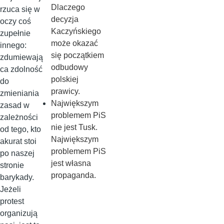
Dlaczego
rzuca się w
decyzja
oczy coś
Kaczyńskiego
zupełnie
może okazać
innego:
się początkiem
zdumiewają
odbudowy
ca zdolność
polskiej
do
prawicy.
zmieniania
Największym
zasad w
problemem PiS
zależności
nie jest Tusk.
od tego, kto
Największym
akurat stoi
problemem PiS
po naszej
jest własna
stronie
propaganda.
barykady.
Jeżeli
protest
organizują