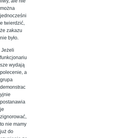
liwy, ale nie
można
jednocześni
e twierdzić,
że zakazu
nie było.
Jeżeli
funkcjonariu
sze wydają
polecenie, a
grupa
demonstrac
yjnie
postanawia
je
zignorować,
to nie mamy
już do