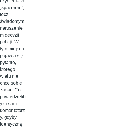
czynienia ze
„spacerem”,
lecz
świadomym
naruszenie
m decyzji
policji. W
tym miejscu
pojawia się
pytanie,
którego
wielu nie
chce sobie
zadać. Co
powiedzielib
y ci sami
komentatorz
y, gdyby
identyczną