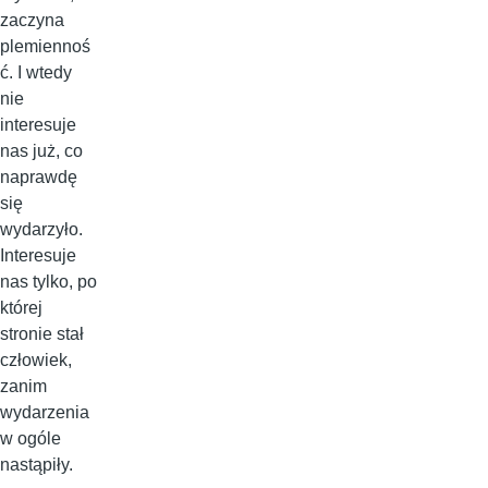
zaczyna
plemiennoś
ć. I wtedy
nie
interesuje
nas już, co
naprawdę
się
wydarzyło.
Interesuje
nas tylko, po
której
stronie stał
człowiek,
zanim
wydarzenia
w ogóle
nastąpiły.