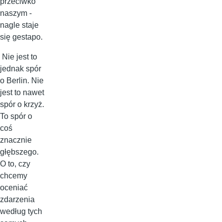
przeciwko
naszym -
nagle staje
się gestapo.
Nie jest to
jednak spór
o Berlin. Nie
jest to nawet
spór o krzyż.
To spór o
coś
znacznie
głębszego.
O to, czy
chcemy
oceniać
zdarzenia
według tych