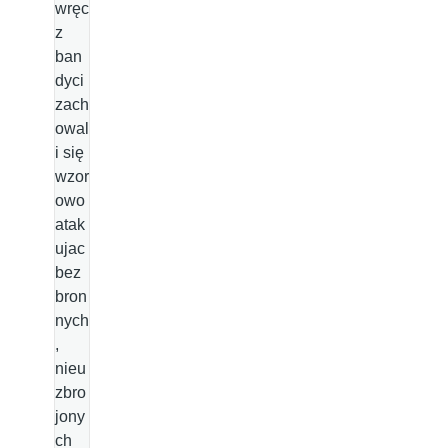
wręc
z
ban
dyci
zach
owal
i się
wzor
owo
atak
ujac
bez
bron
nych
,
nieu
zbro
jony
ch