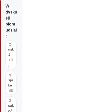
W
dysku
sji
biorą
udział
:
🥇
mjk
1
(11
)
🥈
spi
ke
(5)
🥉
sak
e2