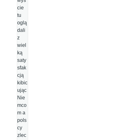
wyś
cie
tu
oglą
dali
z
wiel
ką
saty
sfak
cją
kibic
ując
Nie
mco
m a
pols
cy
zlec