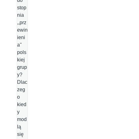
do
stop
nia
,,prz
ewin
ieni
a''
pols
kiej
grup
y?
Dlac
zeg
o
kied
y
mod
lą
się