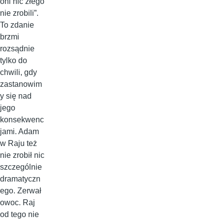
oni nic złego
nie zrobili”.
To zdanie
brzmi
rozsądnie
tylko do
chwili, gdy
zastanowim
y się nad
jego
konsekwenc
jami. Adam
w Raju też
nie zrobił nic
szczególnie
dramatyczn
ego. Zerwał
owoc. Raj
od tego nie