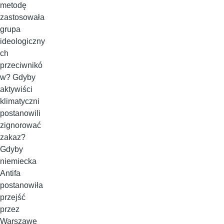
metodę
zastosowała
grupa
ideologiczny
ch
przeciwnikó
w? Gdyby
aktywiści
klimatyczni
postanowili
zignorować
zakaz?
Gdyby
niemiecka
Antifa
postanowiła
przejść
przez
Warszawę