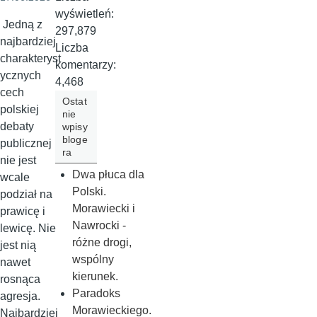
wyświetleń:
Jedną z
297,879
najbardziej
Liczba
charakteryst
komentarzy:
ycznych
4,468
cech
Ostat
polskiej
nie
debaty
wpisy
bloge
publicznej
ra
nie jest
Dwa płuca dla
wcale
Polski.
podział na
Morawiecki i
prawicę i
Nawrocki -
lewicę. Nie
różne drogi,
jest nią
wspólny
nawet
kierunek.
rosnąca
Paradoks
agresja.
Morawieckiego.
Najbardziej