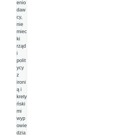
enio
daw
cy,
nie
miec
ki
rząd
i
polit
ycy
z
ironi
ą i
krety
ński
mi
wyp
owie
dzia