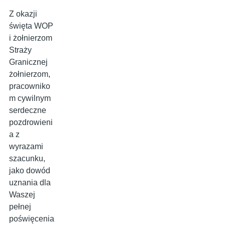
Z okazji
święta WOP
i żołnierzom
Straży
Granicznej
żołnierzom,
pracowniko
m cywilnym
serdeczne
pozdrowieni
a z
wyrazami
szacunku,
jako dowód
uznania dla
Waszej
pełnej
poświęcenia