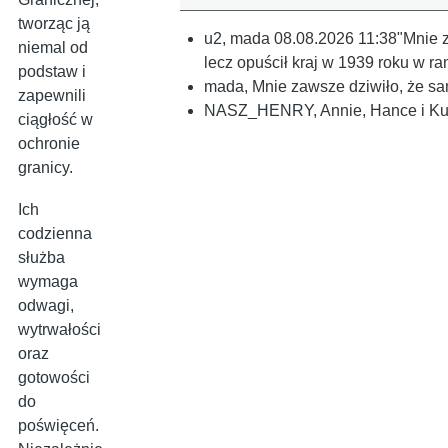
tworząc ją
u2
,
mada 08.08.2026 11:38"Mnie za
niemal od
lecz opuścił kraj w 1939 roku w 
podstaw i
mada
,
Mnie zawsze dziwiło, że sam
zapewnili
NASZ_HENRY
,
Annie, Hance i Ku
ciągłość w
ochronie
granicy.
Ich
codzienna
służba
wymaga
odwagi,
wytrwałości
oraz
gotowości
do
poświęceń.