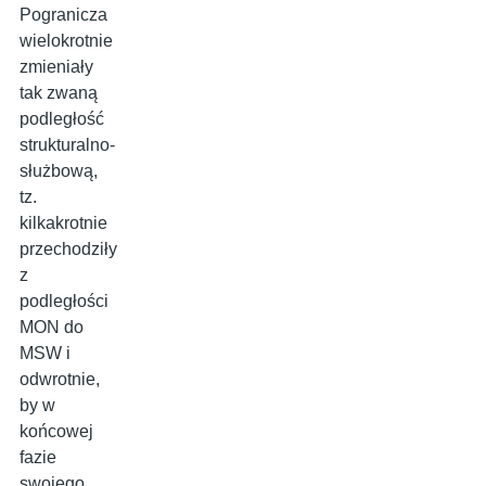
Pogranicza
wielokrotnie
zmieniały
tak zwaną
podległość
strukturalno-
służbową,
tz.
kilkakrotnie
przechodziły
z
podległości
MON do
MSW i
odwrotnie,
by w
końcowej
fazie
swojego