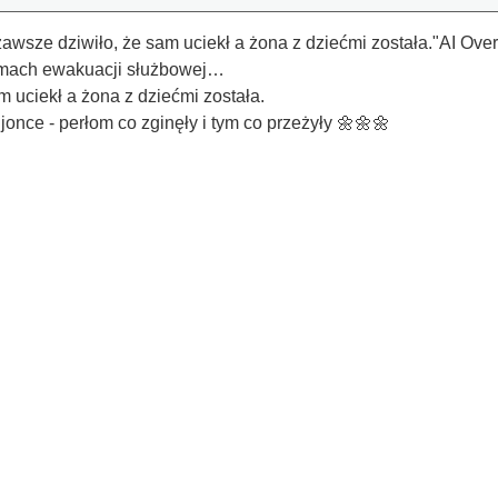
wsze dziwiło, że sam uciekł a żona z dziećmi została."AI Ove
ramach ewakuacji służbowej…
 uciekł a żona z dziećmi została.
jonce - perłom co zginęły i tym co przeżyły 🌼🌼🌼