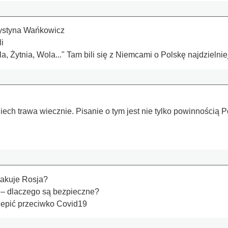
rystyna Wańkowicz
i
 Żytnia, Wola..." Tam bili się z Niemcami o Polskę najdzielniej
iech trawa wiecznie. Pisanie o tym jest nie tylko powinnością 
takuje Rosja?
– dlaczego są bezpieczne?
zepić przeciwko Covid19