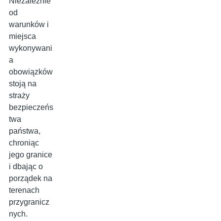
Niezależnie
od
warunków i
miejsca
wykonywani
a
obowiązków
stoją na
straży
bezpieczeńs
twa
państwa,
chroniąc
jego granice
i dbając o
porządek na
terenach
przygranicz
nych.