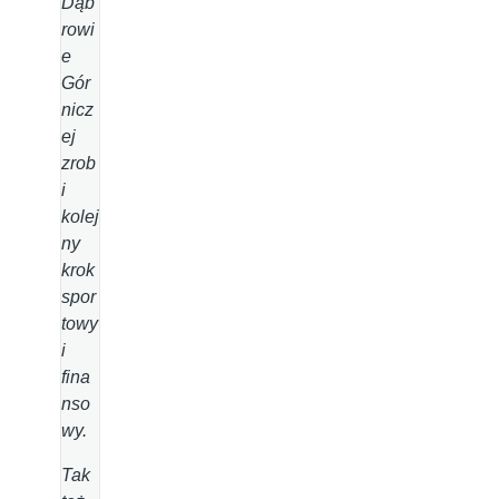
Dąb
rowi
e
Gór
nicz
ej
zrob
i
kolej
ny
krok
spor
towy
i
fina
nso
wy.
Tak