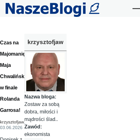
Przejdź do treści
Me
krzysztofjaw
Czas na
Majomanię!
Maja
Chwalińska
w finale
Nazwa bloga:
Rolanda
Zostaw za sobą
Garrosa!
dobra, miłości i
mądrości ślad..
krzysztofjaw
,
Zawód:
03.06.2026
ekonomista
Dopisek z