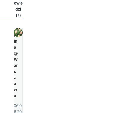
owie
dzi
(7)
Al
in
a
@
W
ar
s
z
a
w
a
06.0
6.20