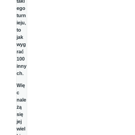
taki
ego
turn
ieju,
to
jak
wyg
rać
100
inny
ch.
Wię
c
nale
żą
się
jej
wiel