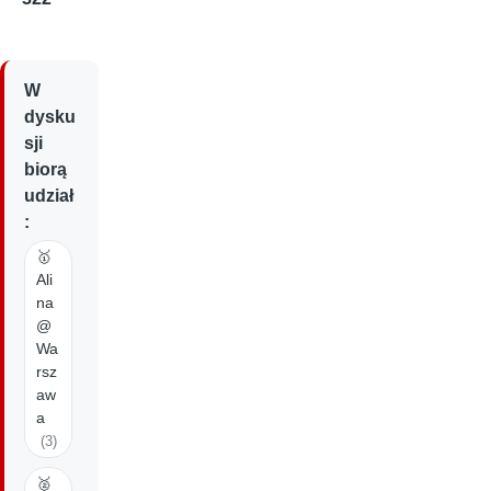
W
dysku
sji
biorą
udział
:
🥇
Ali
na
@
Wa
rsz
aw
a
(3)
🥈