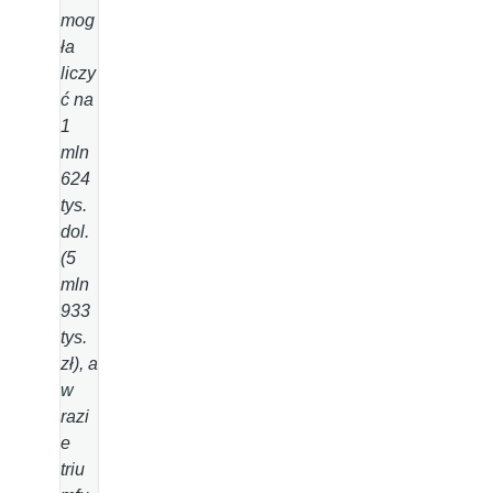
mog
ła
liczy
ć na
1
mln
624
tys.
dol.
(5
mln
933
tys.
zł), a
w
razi
e
triu