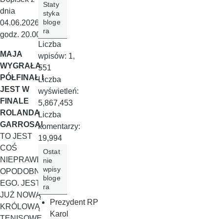
Staty
dnia
styka
bloge
04.06.2026
ra
godz. 20.00.
Liczba
MAJA
wpisów:
1,
WYGRAŁA
551
PÓŁFINAŁ I
Liczba
JEST W
wyświetleń:
FINALE
5,867,453
ROLANDA
Liczba
GARROSA!
komentarzy:
TO JEST
19,994
COŚ
Ostat
NIEPRAWD
nie
wpisy
OPODOBN
bloge
EGO. JEST
ra
JUŻ NOWĄ
Prezydent RP
KRÓLOWĄ
Karol
TENISOWE