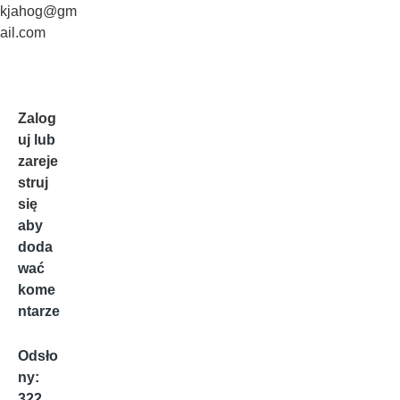
kjahog@gm
ail.com
Zalog
uj
lub
zareje
struj
się
aby
doda
wać
kome
ntarze
Odsło
ny:
322