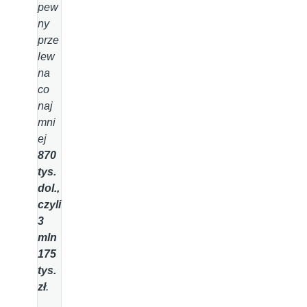
pew
ny
prze
lew
na
co
naj
mni
ej
870
tys.
dol.,
czyli
3
mln
175
tys.
zł
.