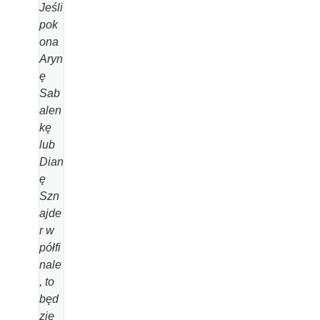
Jeśli
pok
ona
Aryn
ę
Sab
alen
kę
lub
Dian
ę
Szn
ajde
r w
półfi
nale
, to
będ
zie