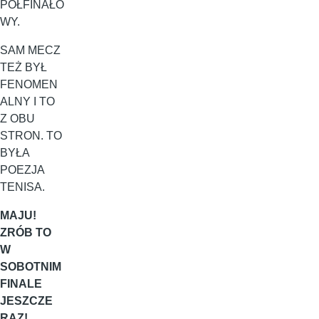
PÓŁFINAŁO
WY.
SAM MECZ
TEŻ BYŁ
FENOMEN
ALNY I TO
Z OBU
STRON. TO
BYŁA
POEZJA
TENISA.
MAJU!
ZRÓB TO
W
SOBOTNIM
FINALE
JESZCZE
RAZ!