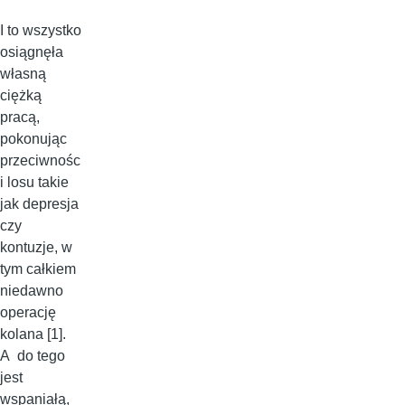
I to wszystko
osiągnęła
własną
ciężką
pracą,
pokonując
przeciwnośc
i losu takie
jak depresja
czy
kontuzje, w
tym całkiem
niedawno
operację
kolana [1].
A do tego
jest
wspaniałą,