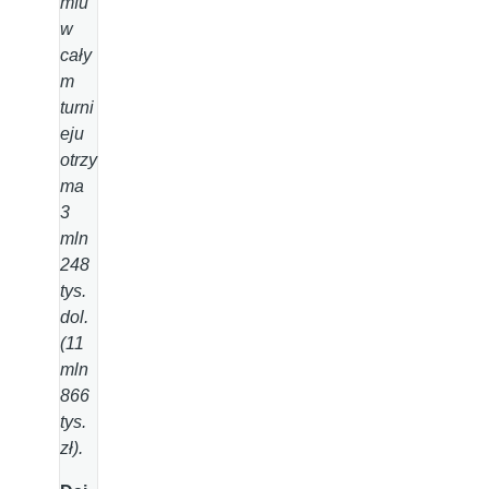
mfu
w
cały
m
turni
eju
otrzy
ma
3
mln
248
tys.
dol.
(11
mln
866
tys.
zł).