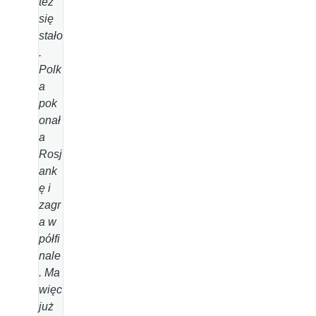
też
się
stało
.
Polk
a
pok
onał
a
Rosj
ank
ę i
zagr
a w
półfi
nale
. Ma
więc
już