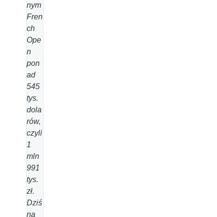
nym
Fren
ch
Ope
n
pon
ad
545
tys.
dola
rów,
czyli
1
mln
991
tys.
zł.
Dziś
na