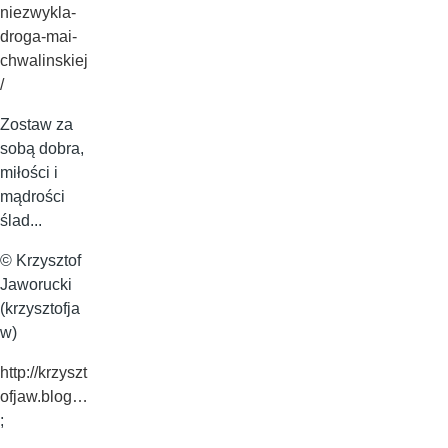
niezwykla-
droga-mai-
chwalinskiej
/
Zostaw za
sobą dobra,
miłości i
mądrości
ślad...
© Krzysztof
Jaworucki
(krzysztofja
w)
http://krzyszt
ofjaw.blog…
;