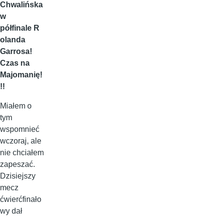
Chwalińska
w
półfinale R
olanda
Garrosa!
Czas na
Majomanię!
!!
Miałem o
tym
wspomnieć
wczoraj, ale
nie chciałem
zapeszać.
Dzisiejszy
mecz
ćwierćfinało
wy dał