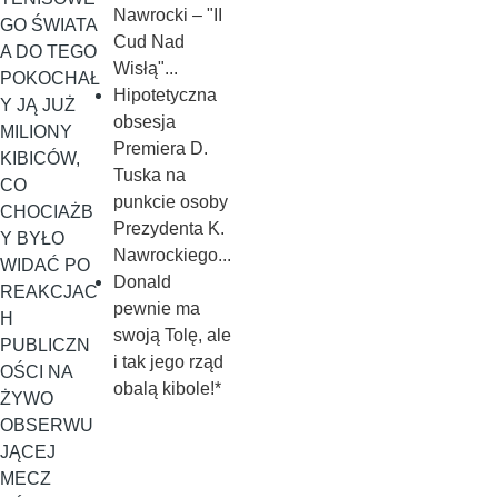
Nawrocki – "II
GO ŚWIATA
Cud Nad
A DO TEGO
Wisłą"...
POKOCHAŁ
Hipotetyczna
Y JĄ JUŻ
obsesja
MILIONY
Premiera D.
KIBICÓW,
Tuska na
CO
punkcie osoby
CHOCIAŻB
Prezydenta K.
Y BYŁO
Nawrockiego...
WIDAĆ PO
Donald
REAKCJAC
pewnie ma
H
swoją Tolę, ale
PUBLICZN
i tak jego rząd
OŚCI NA
obalą kibole!*
ŻYWO
OBSERWU
JĄCEJ
MECZ