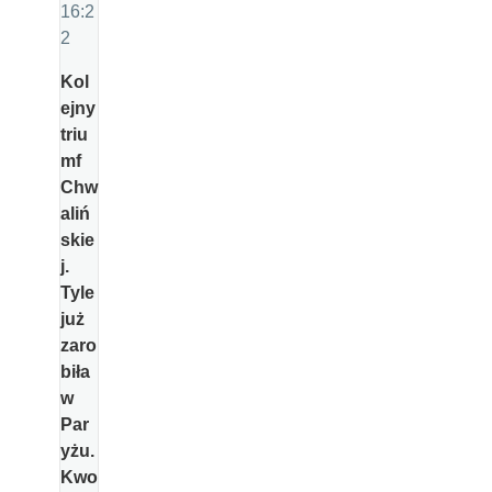
16:2
2
Kol
ejny
triu
mf
Chw
aliń
skie
j.
Tyle
już
zaro
biła
w
Par
yżu.
Kwo