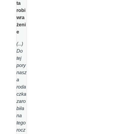
ta
robi
wra
żeni
e
(...)
Do
tej
pory
nasz
a
roda
czka
zaro
biła
na
tego
rocz