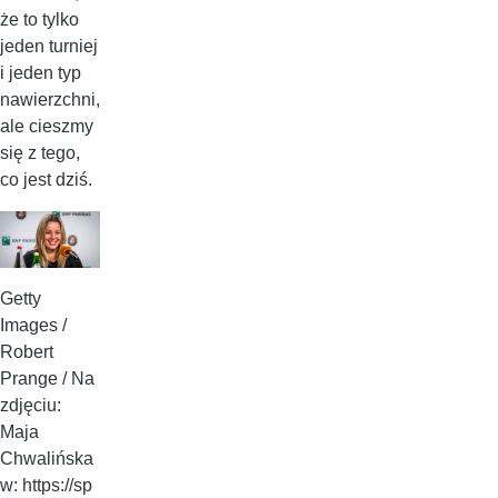
że to tylko
jeden turniej
i jeden typ
nawierzchni,
ale cieszmy
się z tego,
co jest dziś.
Getty
Images /
Robert
Prange / Na
zdjęciu:
Maja
Chwalińska
w:
https://sp