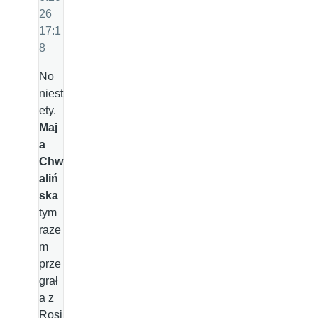
26
17:1
8
No
niest
ety.
Maj
a
Chw
aliń
ska
tym
raze
m
prze
grał
a z
Rosj