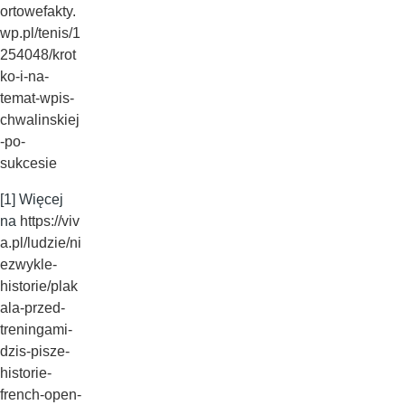
ortowefakty.
wp.pl/tenis/1
254048/krot
ko-i-na-
temat-wpis-
chwalinskiej
-po-
sukcesie
[1] Więcej
na
https://viv
a.pl/ludzie/ni
ezwykle-
historie/plak
ala-przed-
treningami-
dzis-pisze-
historie-
french-open-