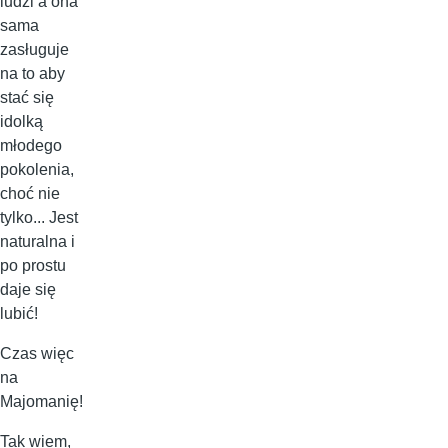
ludzi a ona
sama
zasługuje
na to aby
stać się
idolką
młodego
pokolenia,
choć nie
tylko... Jest
naturalna i
po prostu
daje się
lubić!
Czas więc
na
Majomanię!
Tak wiem,