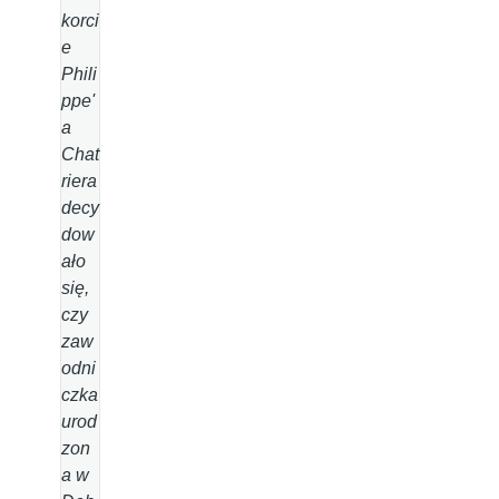
korci
e
Phili
ppe'
a
Chat
riera
decy
dow
ało
się,
czy
zaw
odni
czka
urod
zon
a w