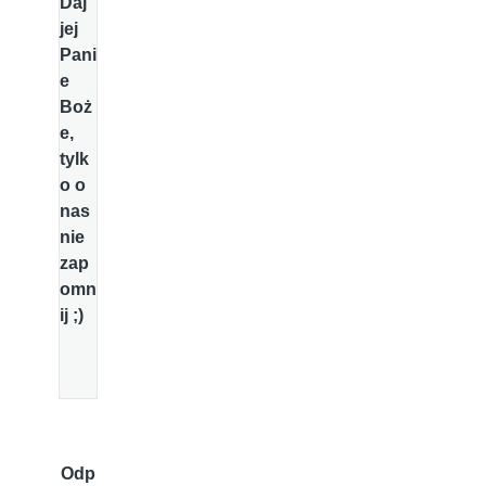
Daj
jej
Pani
e
Boż
e,
tylk
o o
nas
nie
zap
omn
ij ;)
Odp