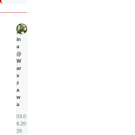
Al
in
a
@
W
ar
s
z
a
w
a
03.0
6.20
26