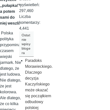
wyświetleń:
„pułapka!”,
297,460
a potem
Liczba
sami do
komentarzy:
niej weszli.
4,441
Polska
Ostat
polityka
nie
wpisy
przypomina
bloge
czasem
ra
wiejski
Paradoks
jarmark. Nie
Morawieckiego.
dlatego, że
Dlaczego
jest ludowa.
decyzja
Nie dlatego,
Kaczyńskiego
że jest
może okazać
kolorowa.
się początkiem
Ale dlatego,
odbudowy
że co kilka
polskiej
miesięcy