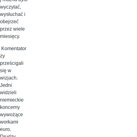
wyczytać,
wysłuchać i
obejrzeć
przez wiele
miesięcy.
Komentator
zy
prześcigali
się w
wizjach.
Jedni
widzieli
niemieckie
koncerny
wywożące
workami
euro.
Drudzy