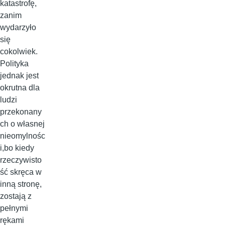
katastrofę,
zanim
wydarzyło
się
cokolwiek.
Polityka
jednak jest
okrutna dla
ludzi
przekonany
ch o własnej
nieomylnośc
i,bo kiedy
rzeczywisto
ść skręca w
inną stronę,
zostają z
pełnymi
rękami