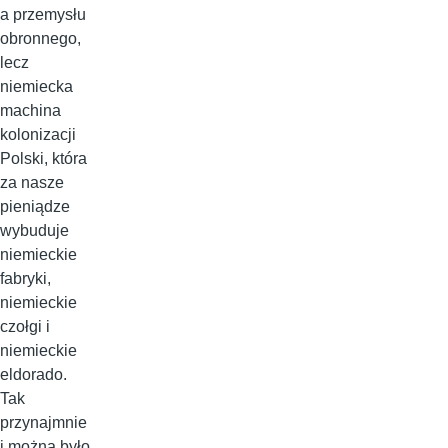
a przemysłu
obronnego,
lecz
niemiecka
machina
kolonizacji
Polski, która
za nasze
pieniądze
wybuduje
niemieckie
fabryki,
niemieckie
czołgi i
niemieckie
eldorado.
Tak
przynajmnie
j można było