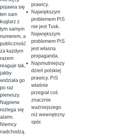
prawicy.
pojawia się
Największym
ten sam
problemem PiS
kuglarz z
nie jest Tusk.
tym samym
Największym
numerem, a
problemem PiS
publiczność
jest własna
za każdym
propaganda.
razem
Najsmutniejszy
reaguje tak,
dzień polskiej
jakby
prawicy. PiS
widziała go
właśnie
po raz
przegrał coś
pierwszy.
znacznie
Najpierw
ważniejszego
rozlega się
niż wewnętrzny
alarm.
spór.
Niemcy
nadchodzą.