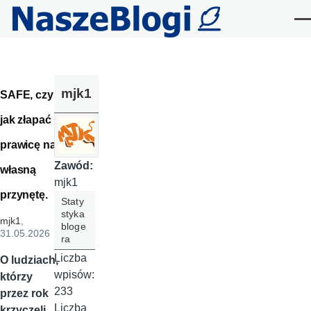
Przejdź do treści
Me
mjk1
SAFE, czyli
jak złapać
prawicę na
Zawód:
własną
mjk1
przynętę.
Staty
styka
mjk1
,
bloge
31.05.2026
ra
Liczba
O ludziach,
wpisów:
którzy
233
przez rok
Liczba
krzyczeli