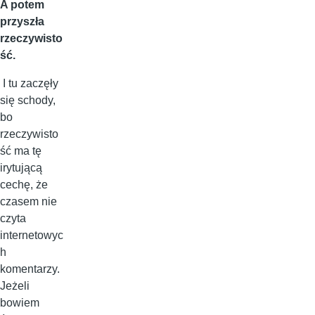
A potem
przyszła
rzeczywisto
ść.
I tu zaczęły
się schody,
bo
rzeczywisto
ść ma tę
irytującą
cechę, że
czasem nie
czyta
internetowyc
h
komentarzy.
Jeżeli
bowiem