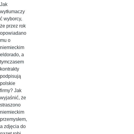
Jak
wytłumaczy
ć wyborcy,
że przez rok
opowiadano
mu o
niemieckim
eldorado, a
tymczasem
kontrakty
podpisują
polskie
firmy? Jak
wyjaśnić, że
straszono
niemieckim
przemysłem,
a zdjęcia do
gazet robi