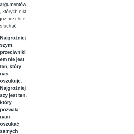
argumentów
, których nikt
już nie chce
słuchać.
Najgroźniej
szym
przeciwniki
em nie jest
ten, który
nas
oszukuje.
Najgroźniej
szy jest ten,
który
pozwala
nam
oszukać
samych