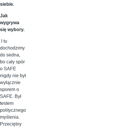
siebie.
Jak
wygrywa
się wybory.
I tu
dochodzimy
do sedna,
bo cały spór
o SAFE
nigdy nie był
wyłącznie
sporem o
SAFE. Był
testem
politycznego
myślenia.
Przeciętny