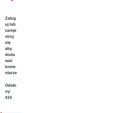
Zalog
uj
lub
zareje
struj
się
aby
doda
wać
kome
ntarze
Odsło
ny:
410