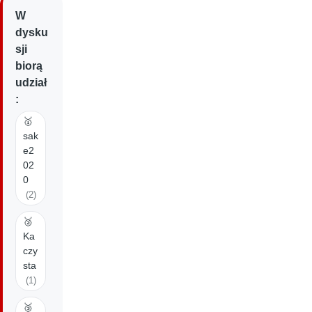
W
dysku
sji
biorą
udział
:
🥇
sak
e2
02
0
(2)
🥈
Ka
czy
sta
(1)
🥉