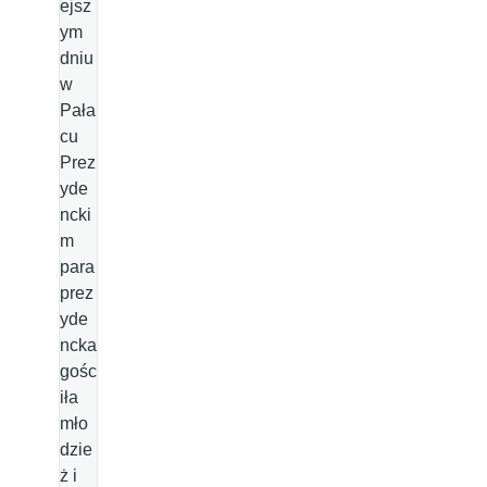
ejsz
ym
dniu
w
Pała
cu
Prez
yde
ncki
m
para
prez
yde
ncka
gośc
iła
mło
dzie
ż i