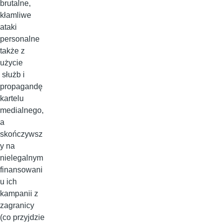
brutalne,
kłamliwe
ataki
personalne
także z
użycie
służb i
propagandę
kartelu
medialnego,
a
skończywsz
y na
nielegalnym
finansowani
u ich
kampanii z
zagranicy
(co przyjdzie