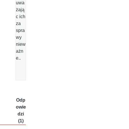
uwa
żają
c ich
za
spra
wy
niew
ażn
e..
Odp
owie
dzi
(1)