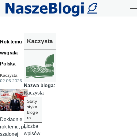
Przejdź do treści
Me
Kaczysta
Rok temu
wygrała
Polska
Kaczysta
,
02.06.2026
Nazwa bloga:
Kaczysta
Staty
styka
bloge
ra
Dokładnie
Liczba
rok temu, po
wpisów:
szalonej