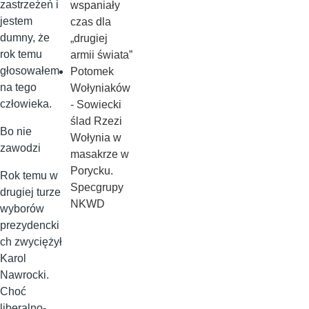
zastrzeżeń i
wspaniały
jestem
czas dla
dumny, że
„drugiej
rok temu
armii świata”
głosowałem
Potomek
na tego
Wołyniaków
człowieka.
- Sowiecki
ślad Rzezi
Bo nie
Wołynia w
zawodzi
masakrze w
Porycku.
Rok temu w
Specgrupy
drugiej turze
NKWD
wyborów
prezydencki
ch zwyciężył
Karol
Nawrocki.
Choć
liberalno-