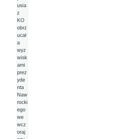
usia
z
KO
obrz
ucał
a
wyz
wisk
ami
prez
yde
nta
Naw
rocki
ego
we
wcz
oraj