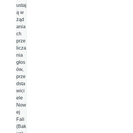
ustaj
ą w
żąd
ania
ch
prze
licza
nia
głos
ów,
prze
dsta
wici
ele
Now
ej
Fali
(Bak