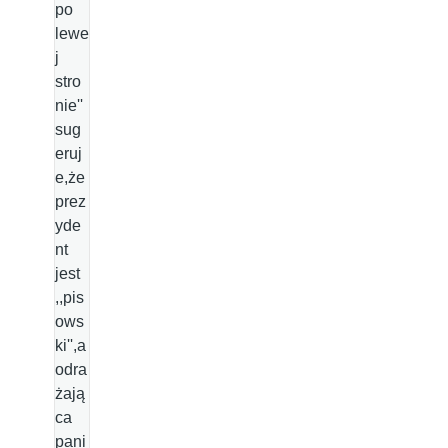
po
lewe
j
stro
nie''
sug
eruj
e,że
prez
yde
nt
jest
,,pis
ows
ki'',a
odra
żają
ca
pani