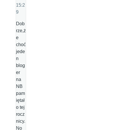
15:2
9
Dob
rze,ż
e
choć
jede
n
blog
er
na
NB
pam
iętał
o tej
rocz
nicy.
No