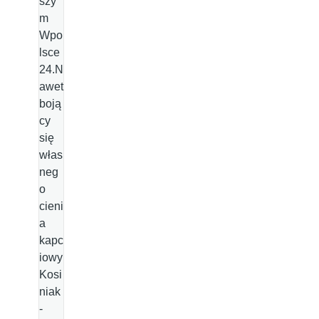
szy
m
Wpo
lsce
24.N
awet
boją
cy
się
włas
neg
o
cieni
a
kapc
iowy
Kosi
niak
-