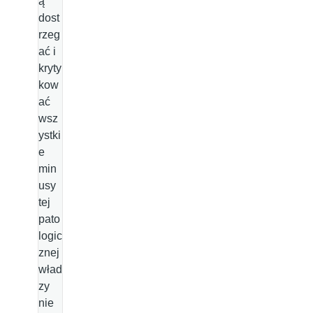
ą
dost
rzeg
ać i
kryty
kow
ać
wsz
ystki
e
min
usy
tej
pato
logic
znej
wład
zy
nie