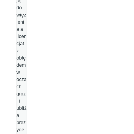
jej
do
więz
ieni
a a
licen
cjat
z
obłę
dem
w
ocza
ch
groz
i i
ubliż
a
prez
yde