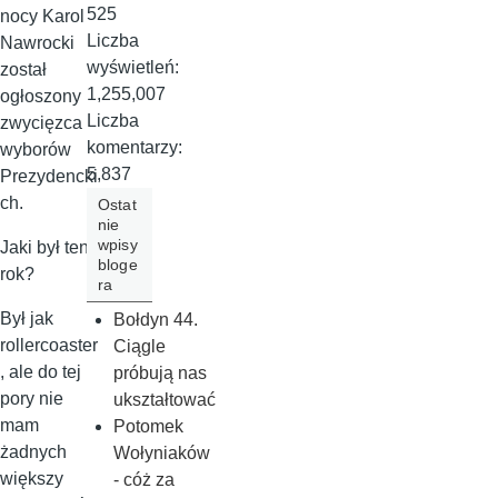
525
nocy Karol
Liczba
Nawrocki
wyświetleń:
został
1,255,007
ogłoszony
Liczba
zwycięzca
komentarzy:
wyborów
5,837
Prezydencki
ch.
Ostat
nie
wpisy
Jaki był ten
bloge
rok?
ra
Był jak
Bołdyn 44.
rollercoaster
Ciągle
, ale do tej
próbują nas
pory nie
ukształtować
mam
Potomek
żadnych
Wołyniaków
większy
- cóż za