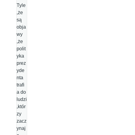
Tyle
,że
są
obja
wy
,że
polit
yka
prez
yde
nta
trafi
a do
ludzi
,któr
zy
zacz
ynaj