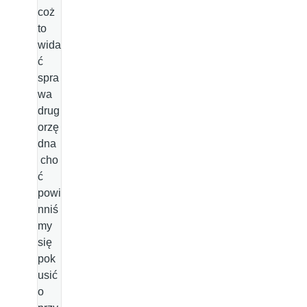
coż
to
wida
ć
spra
wa
drug
orzę
dna
cho
ć
powi
nniś
my
się
pok
usić
o