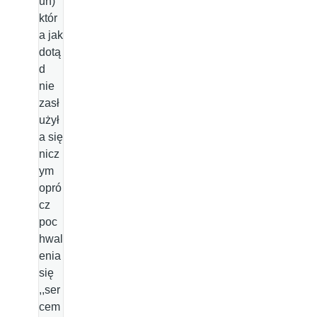
un)
któr
a jak
dotą
d
nie
zasł
użył
a się
nicz
ym
opró
cz
poc
hwal
enia
się
,,ser
cem