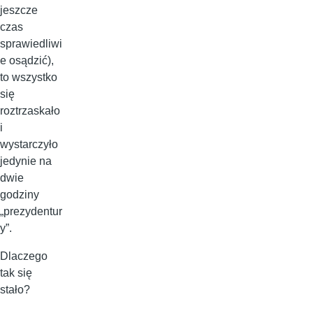
jeszcze
czas
sprawiedliwi
e osądzić),
to wszystko
się
roztrzaskało
i
wystarczyło
jedynie na
dwie
godziny
„prezydentur
y”.
Dlaczego
tak się
stało?