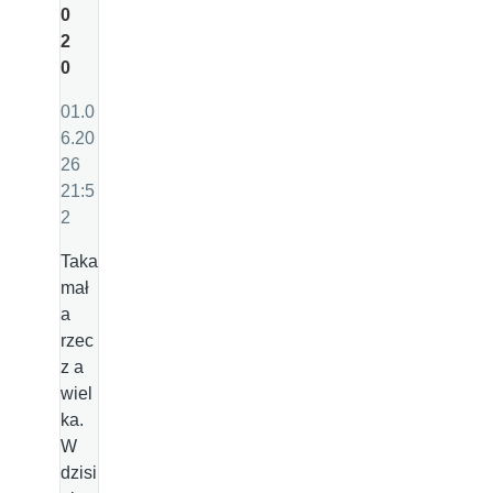
0
2
0
01.0
6.20
26
21:5
2
Taka
mał
a
rzec
z a
wiel
ka.
W
dzisi