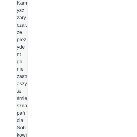
Kam
ysz
zary
czał,
że
prez
yde
nt
go
nie
zastr
aszy
,a
śmie
szna
pań
cia
Sob
kowi