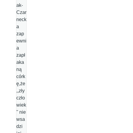
ak-
Czar
neck
a
zap
ewni
a
zapł
aka
ną
córk
ę,że
,,zły
czło
wiek
'' nie
wsa
dzi