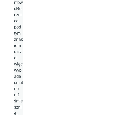
ntow
i.Ro
czni
ca
pod
tym
znak
iem
racz
ej
więc
wyp
ada
smut
no
niż
śmie
szni
e.