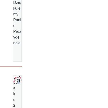
Dzię
kuje
my
Pani
e
Prez
yde
ncie
s
a
k
e
2