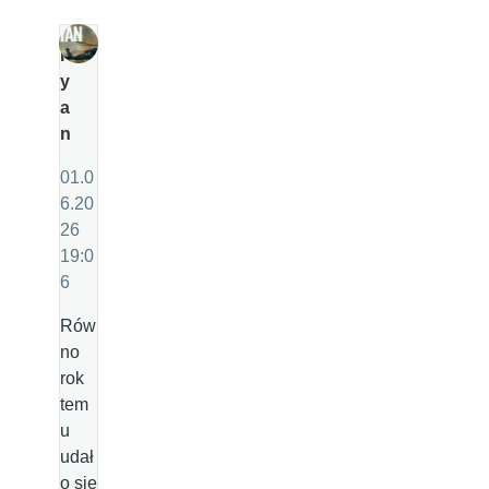
R
y
a
n
01.0
6.20
26
19:0
6
Rów
no
rok
tem
u
udał
o się