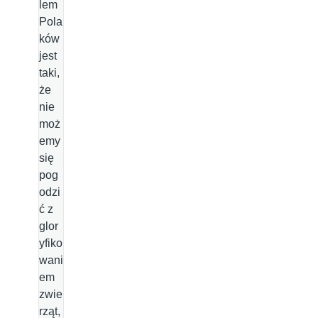
lem
Pola
ków
jest
taki,
że
nie
moż
emy
się
pog
odzi
ć z
glor
yfiko
wani
em
zwie
rząt,