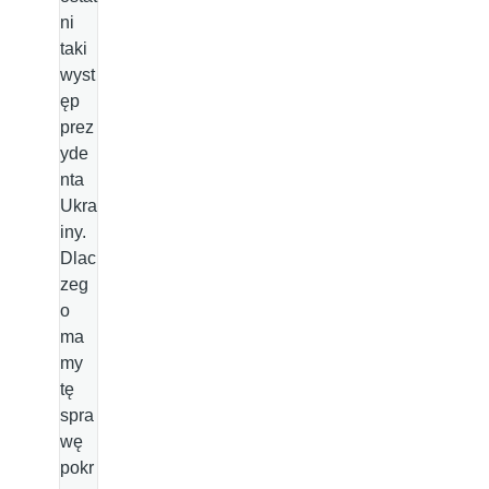
ni
taki
wyst
ęp
prez
yde
nta
Ukra
iny.
Dlac
zeg
o
ma
my
tę
spra
wę
pokr