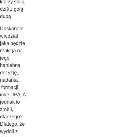
którzy stoją
dziś z gołą
dupą
Doskonale
wiedział
jaka będzie
reakcja na
jego
haniebną
decyzję,
nadania
formacji
imię UPA. A
jednak to
zrobił,
dlaczego?
Dlatego, że
wydoił z