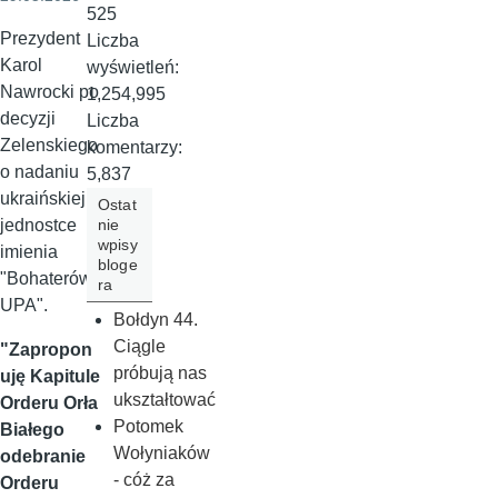
525
Prezydent
Liczba
Karol
wyświetleń:
Nawrocki po
1,254,995
decyzji
Liczba
Zelenskiego
komentarzy:
o nadaniu
5,837
ukraińskiej
Ostat
nie
jednostce
wpisy
imienia
bloge
"Bohaterów
ra
UPA".
Bołdyn 44.
Ciągle
"Zapropon
próbują nas
uję Kapitule
ukształtować
Orderu Orła
Potomek
Białego
Wołyniaków
odebranie
- cóż za
Orderu