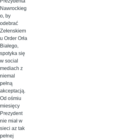
Prezydenta
Nawrockieg
o, by
odebrać
Zełenskiem
u Order Orła
Białego,
spotyka się
w social
mediach z
niemal
pełną
akceptacją.
Od ośmiu
miesięcy
Prezydent
nie miał w
sieci az tak
pełnej