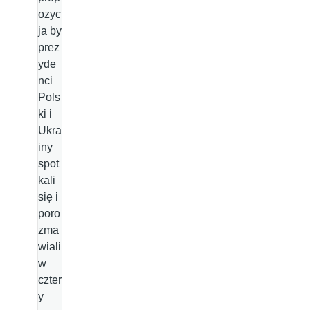
ozyc
ja by
prez
yde
nci
Pols
ki i
Ukra
iny
spot
kali
się i
poro
zma
wiali
w
czter
y