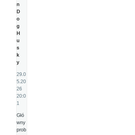
n
D
o
g
H
u
s
k
y
29.0
5.20
26
20:0
1
Głó
wny
prob