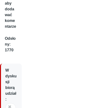
aby
doda
wać
kome
ntarze
Odsło
ny:
1770
W
dysku
sji
biorą
udział
:
🥇