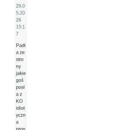
29.0
5.20
26
15:1
7
Padł
a ze
stro
ny
jakie
goś
posł
a z
KO
idiot
yczn
a
prop