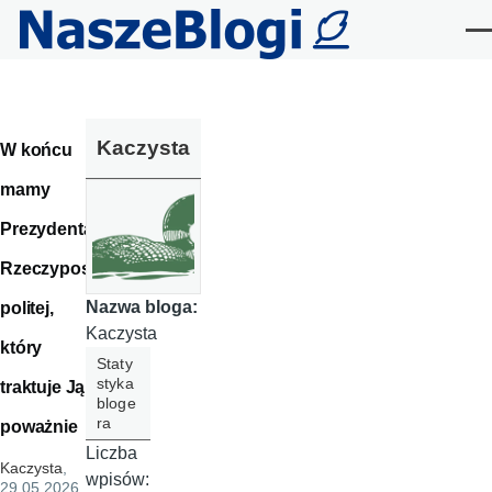
Przejdź do treści
Me
Kaczysta
W końcu
mamy
Prezydenta
Rzeczypos
Nazwa bloga:
politej,
Kaczysta
który
Staty
styka
traktuje Ją
bloge
ra
poważnie
Liczba
Kaczysta
,
wpisów:
29.05.2026