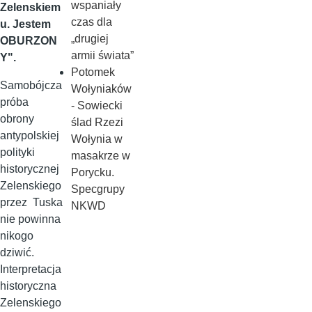
wspaniały
Zelenskiem
czas dla
u. Jestem
„drugiej
OBURZON
armii świata”
Y".
Potomek
Samobójcza
Wołyniaków
próba
- Sowiecki
obrony
ślad Rzezi
antypolskiej
Wołynia w
polityki
masakrze w
historycznej
Porycku.
Zelenskiego
Specgrupy
przez Tuska
NKWD
nie powinna
nikogo
dziwić.
Interpretacja
historyczna
Zelenskiego