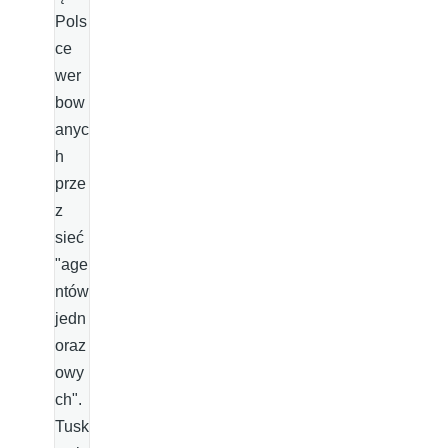
Pols
ce
wer
bow
anyc
h
prze
z
sieć
"age
ntów
jedn
oraz
owy
ch".
Tusk