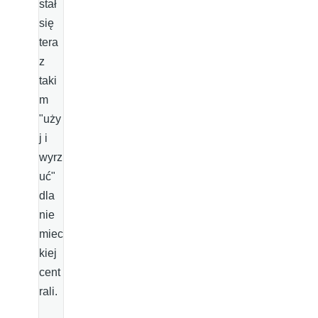
stał
się
tera
z
taki
m
"uży
j i
wyrz
uć"
dla
nie
miec
kiej
cent
rali.