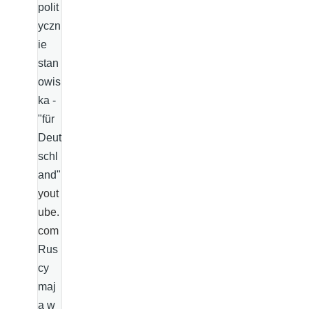
polit
yczn
ie
stan
owis
ka -
"für
Deut
schl
and"
yout
ube.
com
Rus
cy
maj
ą w