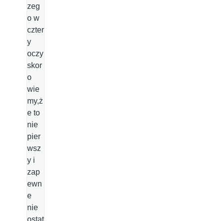
zeg
o w
czter
y
oczy
skor
o
wie
my,ż
e to
nie
pier
wsz
y i
zap
ewn
e
nie
ostat