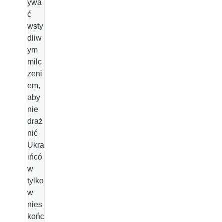
ywa
ć
wsty
dliw
ym
milc
zeni
em,
aby
nie
draż
nić
Ukra
ińcó
w
tylko
w
nies
końc