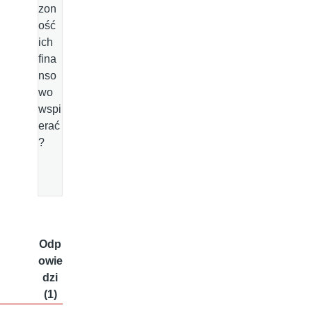
zon
ość
ich
fina
nso
wo
wspi
erać
?
Odp
owie
dzi
(1)