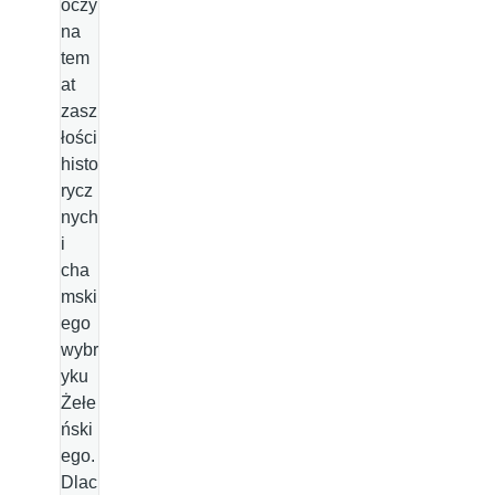
oczy
na
tem
at
zasz
łości
histo
rycz
nych
i
cha
mski
ego
wybr
yku
Żełe
ński
ego.
Dlac