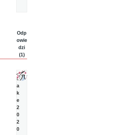
Odp
owie
dzi
(1)
s
a
k
e
2
0
2
0