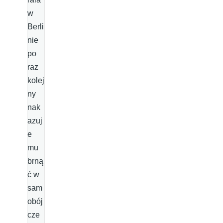
w
Berli
nie
po
raz
kolej
ny
nak
azuj
e
mu
brną
ć w
sam
obój
cze