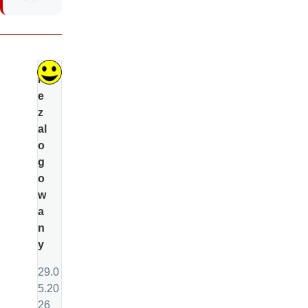
Ni
e
z
al
o
g
o
w
a
n
y
29.0
5.20
26