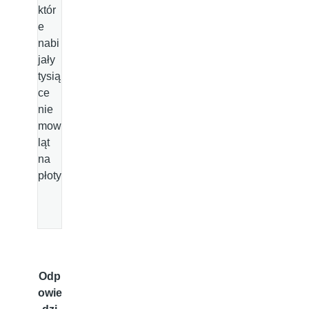
któr
e
nabi
jały
tysią
ce
nie
mow
ląt
na
płoty
Odp
owie