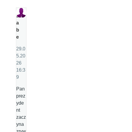
J
a
b
e
29.0
5.20
26
16:3
9
Pan
prez
yde
nt
zacz
yna
zryw