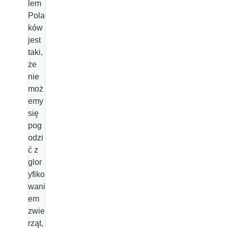
lem
Pola
ków
jest
taki,
że
nie
moż
emy
się
pog
odzi
ć z
glor
yfiko
wani
em
zwie
rząt,