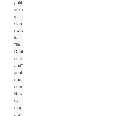
polit
yczn
ie
stan
owis
ka -
"für
Deut
schl
and"
yout
ube.
com
Rus
cy
maj
ą w