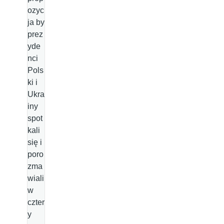
ozyc
ja by
prez
yde
nci
Pols
ki i
Ukra
iny
spot
kali
się i
poro
zma
wiali
w
czter
y