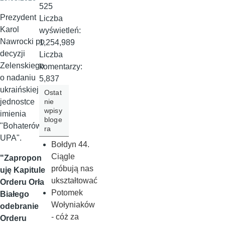
525
Prezydent
Liczba
Karol
wyświetleń:
Nawrocki po
1,254,989
decyzji
Liczba
Zelenskiego
komentarzy:
o nadaniu
5,837
ukraińskiej
Ostat
nie
jednostce
wpisy
imienia
bloge
"Bohaterów
ra
UPA".
Bołdyn 44.
Ciągle
"Zapropon
próbują nas
uję Kapitule
ukształtować
Orderu Orła
Potomek
Białego
Wołyniaków
odebranie
- cóż za
Orderu