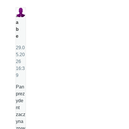
J
a
b
e
29.0
5.20
26
16:3
9
Pan
prez
yde
nt
zacz
yna
zryw