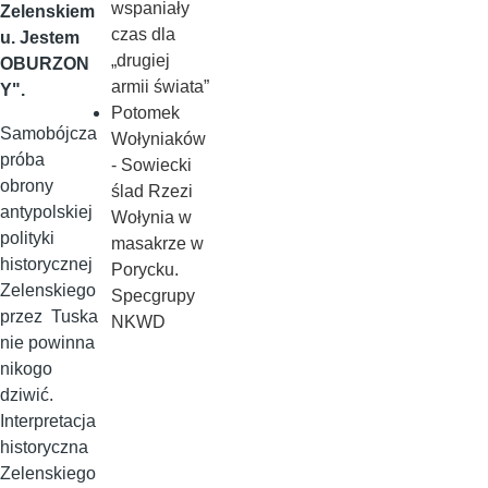
wspaniały
Zelenskiem
czas dla
u. Jestem
„drugiej
OBURZON
armii świata”
Y".
Potomek
Samobójcza
Wołyniaków
próba
- Sowiecki
obrony
ślad Rzezi
antypolskiej
Wołynia w
polityki
masakrze w
historycznej
Porycku.
Zelenskiego
Specgrupy
przez Tuska
NKWD
nie powinna
nikogo
dziwić.
Interpretacja
historyczna
Zelenskiego