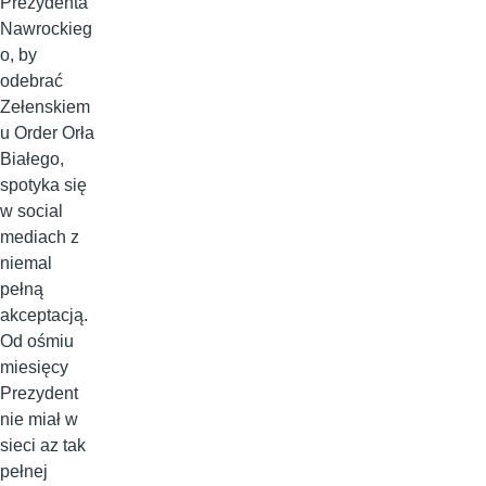
Prezydenta
Nawrockieg
o, by
odebrać
Zełenskiem
u Order Orła
Białego,
spotyka się
w social
mediach z
niemal
pełną
akceptacją.
Od ośmiu
miesięcy
Prezydent
nie miał w
sieci az tak
pełnej