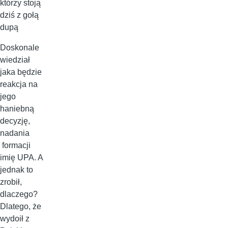
którzy stoją
dziś z gołą
dupą
Doskonale
wiedział
jaka będzie
reakcja na
jego
haniebną
decyzję,
nadania
formacji
imię UPA. A
jednak to
zrobił,
dlaczego?
Dlatego, że
wydoił z