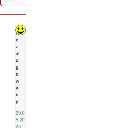
Ni
e
z
al
o
g
o
w
a
n
y
29.0
5.20
26