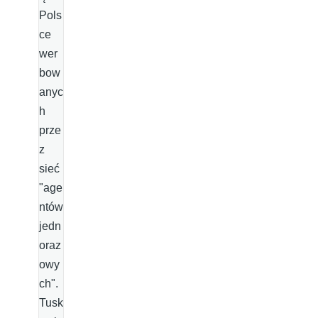
Pols
ce
wer
bow
anyc
h
prze
z
sieć
"age
ntów
jedn
oraz
owy
ch".
Tusk