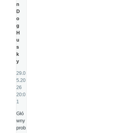
n
D
o
g
H
u
s
k
y
29.0
5.20
26
20:0
1
Głó
wny
prob