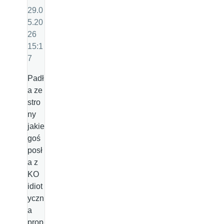
29.0
5.20
26
15:1
7
Padł
a ze
stro
ny
jakie
goś
posł
a z
KO
idiot
yczn
a
prop