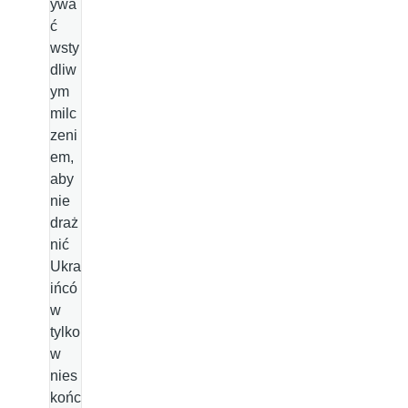
ywa
ć
wsty
dliw
ym
milc
zeni
em,
aby
nie
draż
nić
Ukra
ińcó
w
tylko
w
nies
końc