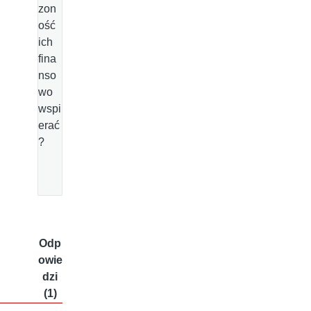
zon
ość
ich
fina
nso
wo
wspi
erać
?
Odp
owie
dzi
(1)