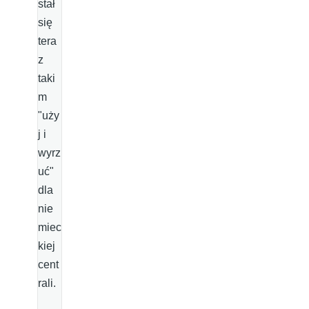
stał
się
tera
z
taki
m
"uży
j i
wyrz
uć"
dla
nie
miec
kiej
cent
rali.