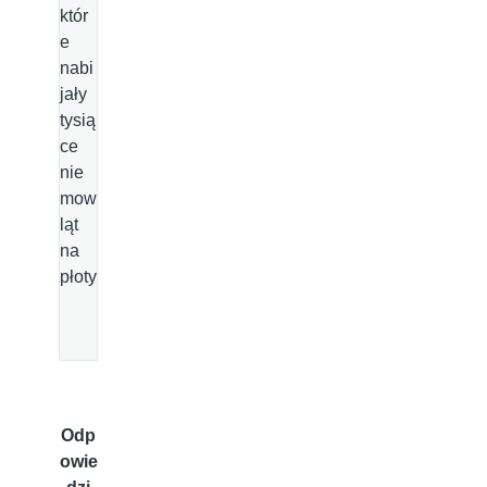
któr
e
nabi
jały
tysią
ce
nie
mow
ląt
na
płoty
Odp
owie