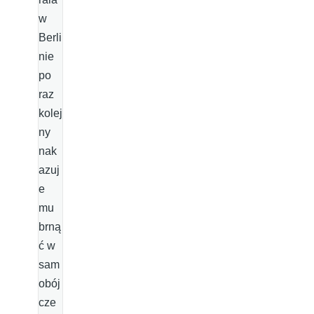
w
Berli
nie
po
raz
kolej
ny
nak
azuj
e
mu
brną
ć w
sam
obój
cze