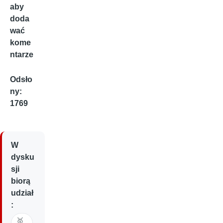
aby
doda
wać
kome
ntarze
Odsło
ny:
1769
W
dysku
sji
biorą
udział
:
🥇