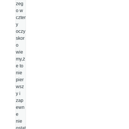
zeg
o w
czter
y
oczy
skor
o
wie
my,ż
e to
nie
pier
wsz
y i
zap
ewn
e
nie
ostat