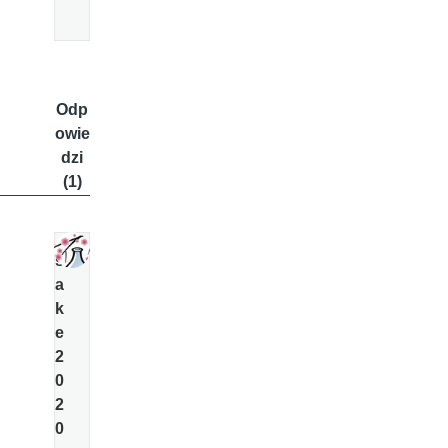
Odp
owie
dzi
(1)
s
a
k
e
2
0
2
0