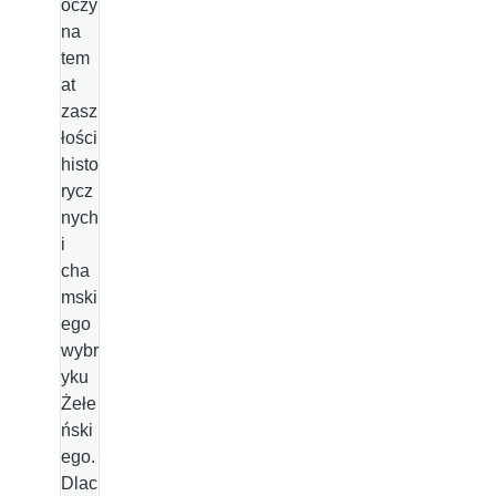
oczy
na
tem
at
zasz
łości
histo
rycz
nych
i
cha
mski
ego
wybr
yku
Żełe
ński
ego.
Dlac