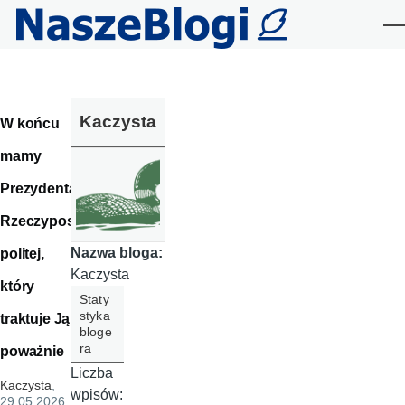
Przejdź do treści
Me
Kaczysta
W końcu
mamy
Prezydenta
Rzeczypos
Nazwa bloga:
politej,
Kaczysta
który
Staty
styka
traktuje Ją
bloge
ra
poważnie
Liczba
Kaczysta
,
wpisów:
29.05.2026