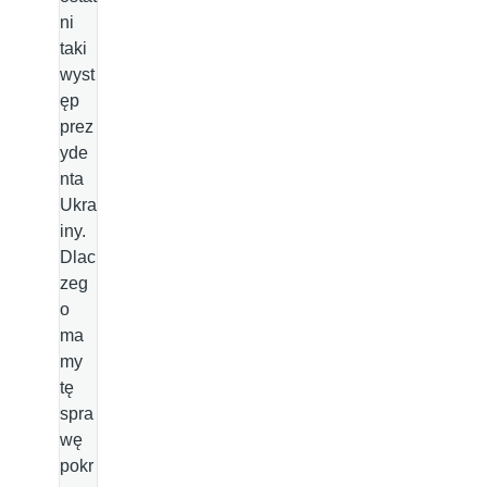
ni
taki
wyst
ęp
prez
yde
nta
Ukra
iny.
Dlac
zeg
o
ma
my
tę
spra
wę
pokr