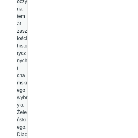
oczy
na
tem
at
zasz
łości
histo
rycz
nych
i
cha
mski
ego
wybr
yku
Żełe
ński
ego.
Dlac