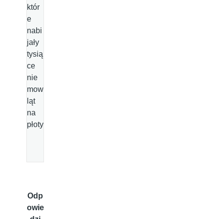
któr
e
nabi
jały
tysią
ce
nie
mow
ląt
na
płoty
Odp
owie