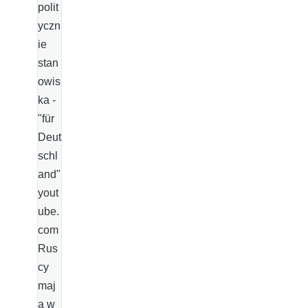
polit
yczn
ie
stan
owis
ka -
"für
Deut
schl
and"
yout
ube.
com
Rus
cy
maj
ą w