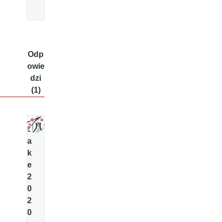
Odp
owie
dzi
(1)
s
a
k
e
2
0
2
0