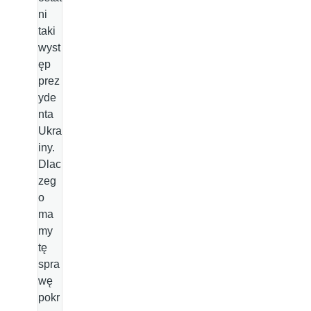
ni
taki
wyst
ęp
prez
yde
nta
Ukra
iny.
Dlac
zeg
o
ma
my
tę
spra
wę
pokr