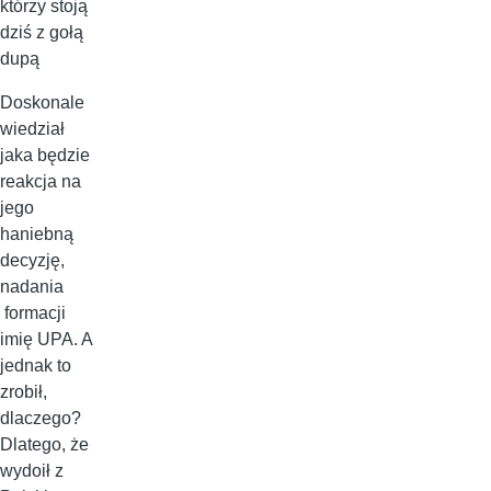
którzy stoją
dziś z gołą
dupą
Doskonale
wiedział
jaka będzie
reakcja na
jego
haniebną
decyzję,
nadania
formacji
imię UPA. A
jednak to
zrobił,
dlaczego?
Dlatego, że
wydoił z