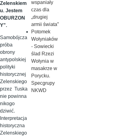
wspaniały
Zelenskiem
czas dla
u. Jestem
„drugiej
OBURZON
armii świata”
Y".
Potomek
Samobójcza
Wołyniaków
próba
- Sowiecki
obrony
ślad Rzezi
antypolskiej
Wołynia w
polityki
masakrze w
historycznej
Porycku.
Zelenskiego
Specgrupy
przez Tuska
NKWD
nie powinna
nikogo
dziwić.
Interpretacja
historyczna
Zelenskiego