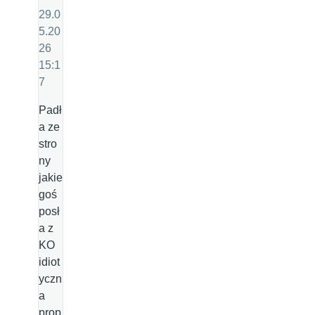
29.0
5.20
26
15:1
7
Padł
a ze
stro
ny
jakie
goś
posł
a z
KO
idiot
yczn
a
prop