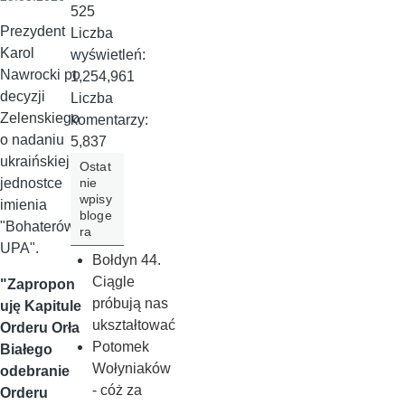
525
Prezydent
Liczba
Karol
wyświetleń:
Nawrocki po
1,254,961
decyzji
Liczba
Zelenskiego
komentarzy:
o nadaniu
5,837
ukraińskiej
Ostat
nie
jednostce
wpisy
imienia
bloge
"Bohaterów
ra
UPA".
Bołdyn 44.
Ciągle
"Zapropon
próbują nas
uję Kapitule
ukształtować
Orderu Orła
Potomek
Białego
Wołyniaków
odebranie
- cóż za
Orderu