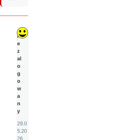
Ni
e
z
al
o
g
o
w
a
n
y
29.0
5.20
26