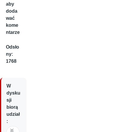
aby
doda
wać
kome
ntarze
Odsło
ny:
1768
W
dysku
sji
biorą
udział
:
🥇