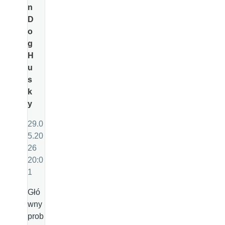
n
D
o
g
H
u
s
k
y
29.0
5.20
26
20:0
1
Głó
wny
prob