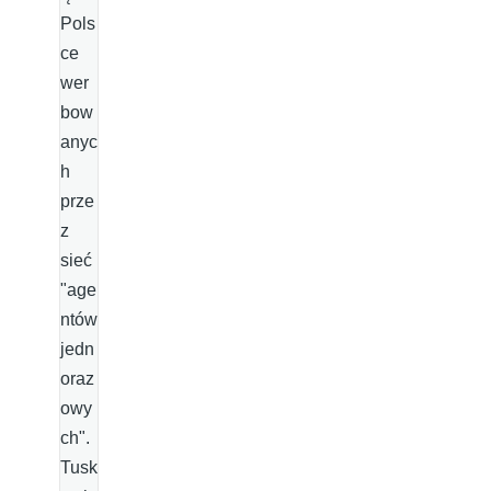
Pols
ce
wer
bow
anyc
h
prze
z
sieć
"age
ntów
jedn
oraz
owy
ch".
Tusk