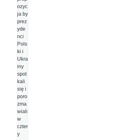
ozyc
ja by
prez
yde
nci
Pols
ki i
Ukra
iny
spot
kali
się i
poro
zma
wiali
w
czter
y