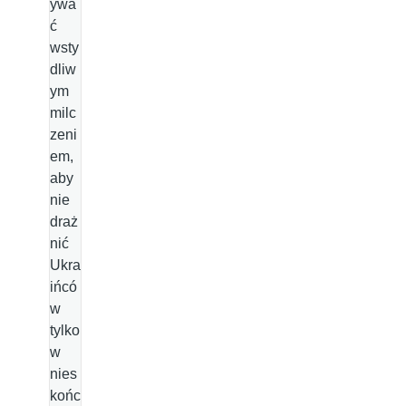
ywa
ć
wsty
dliw
ym
milc
zeni
em,
aby
nie
draż
nić
Ukra
ińcó
w
tylko
w
nies
końc