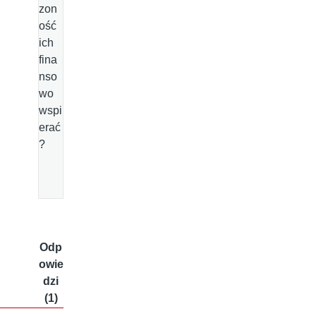
zon
ość
ich
fina
nso
wo
wspi
erać
?
Odp
owie
dzi
(1)