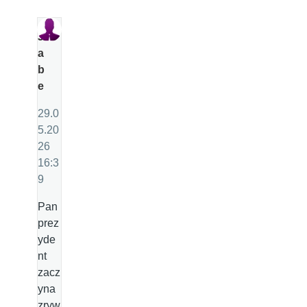
J
a
b
e
29.0
5.20
26
16:3
9
Pan
prez
yde
nt
zacz
yna
zryw