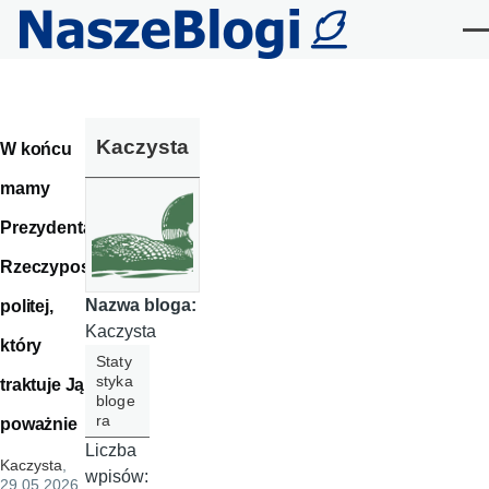
Przejdź do treści
Me
Kaczysta
W końcu
mamy
Prezydenta
Rzeczypos
Nazwa bloga:
politej,
Kaczysta
który
Staty
styka
traktuje Ją
bloge
ra
poważnie
Liczba
Kaczysta
,
wpisów:
29.05.2026