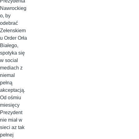
Prezydenta
Nawrockieg
o, by
odebrać
Zełenskiem
u Order Orła
Białego,
spotyka się
w social
mediach z
niemal
pełną
akceptacją.
Od ośmiu
miesięcy
Prezydent
nie miał w
sieci az tak
pełnej