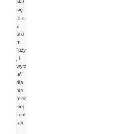
stał
się
tera
z
taki
m
"uży
j i
wyrz
uć"
dla
nie
miec
kiej
cent
rali.