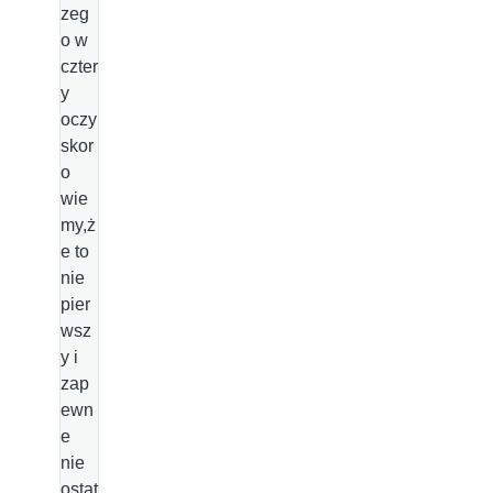
zeg
o w
czter
y
oczy
skor
o
wie
my,ż
e to
nie
pier
wsz
y i
zap
ewn
e
nie
ostat