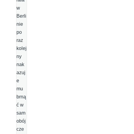
w
Berli
nie
po
raz
kolej
ny
nak
azuj
e
mu
brną
ć w
sam
obój
cze