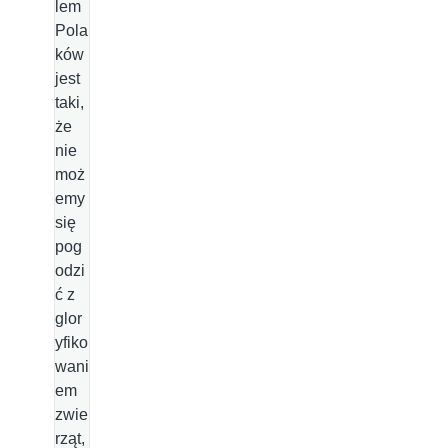
lem
Pola
ków
jest
taki,
że
nie
moż
emy
się
pog
odzi
ć z
glor
yfiko
wani
em
zwie
rząt,