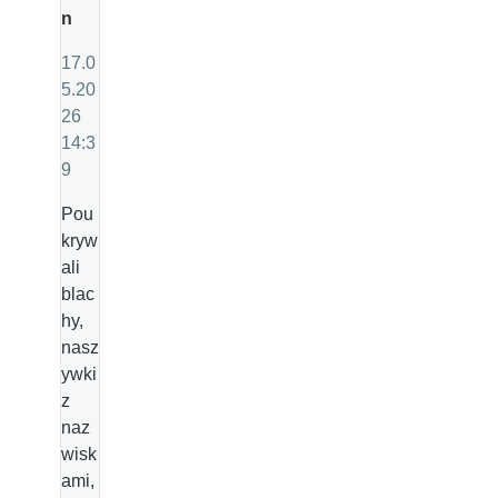
n
17.0
5.20
26
14:3
9
Pou
kryw
ali
blac
hy,
nasz
ywki
z
naz
wisk
ami,