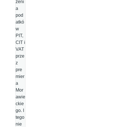
żeni
a
pod
atkó
w
PIT,
CIT i
VAT
prze
z
pre
mier
a
Mor
awie
ckie
go. I
tego
nie