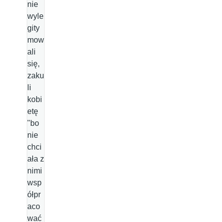
nie
wyle
gity
mow
ali
się,
zaku
li
kobi
etę
"bo
nie
chci
ała z
nimi
wsp
ółpr
aco
wać