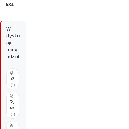
584
W
dysku
sji
biorą
udział
:
🥇
u2
(1)
🥈
Ry
an
(1)
🥉