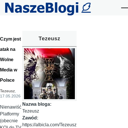
Przejdź do treści
Me
Tezeusz
Czym jest
atak na
Wolne
Media w
Polsce
Tezeusz
,
17.05.2026
Nazwa bloga:
Nienawiść
Tezeusz
Platformy
Zawód:
(obecnie
https://albicla.com/Tezeusz
KO) do TV