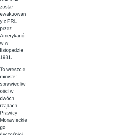
został
ewakuowan
y z PRL
przez
Amerykanó
w w
listopadzie
1981.
To wreszcie
minister
sprawiedliw
ości w
dwóch
rządach
Prawicy
Morawieckie
go
(wcześniej