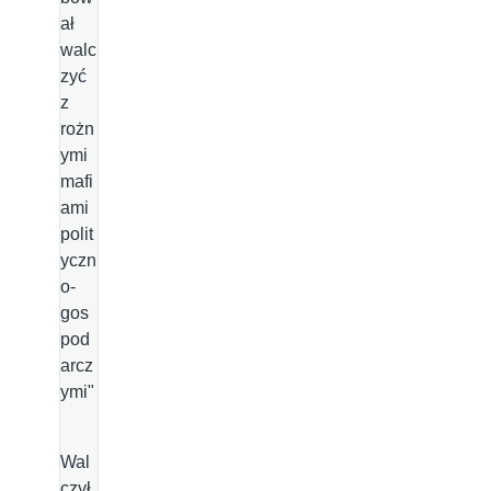
ał
walc
zyć
z
rożn
ymi
mafi
ami
polit
yczn
o-
gos
pod
arcz
ymi"
Wal
czył