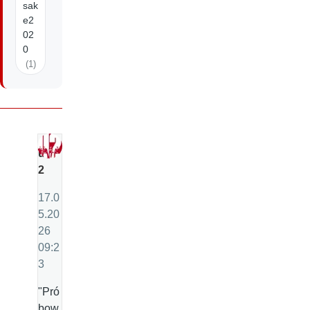
sak
e2
02
0
(1)
u
2
17.0
5.20
26
09:2
3
"Pró
bow