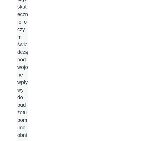
skut
eczn
ie, o
czy
m
świa
dczą
pod
wojo
ne
wpły
wy
do
bud
żetu
pom
imo
obni