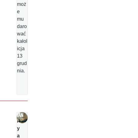
moż
e
mu
daro
wać
kałol
icja
13
grud
nia.
R
y
a