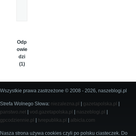
Odp
owie
dzi
(1)
Wszystkie prawa zastrzeżone © 2008 - 2026, naszeblogi.pl
Strefa Wolnego Słowa:
niezalezna.pl
|
gazetapolska.pl
|
panstwo.net
|
vod.gazetapolska.pl
|
naszeblogi.pl
|
gpcodziennie.pl
|
tvrepublika.pl
|
albicla.com
Nasza strona używa cookies czyli po polsku ciasteczek. Do