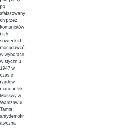
po
sfałszowany
ch przez
komunistów
i ich
sowieckich
mocodawcó
w wyborach
w styczniu
1947 w
czasie
rządów
marionetek
Moskwy w
Warszawie.
Tamta
antydemokr
atyczna