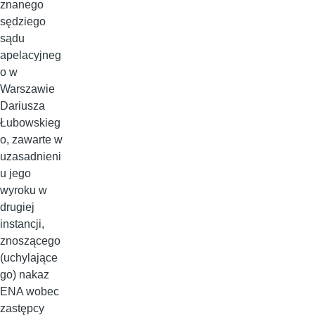
znanego
sędziego
sądu
apelacyjneg
o w
Warszawie
Dariusza
Łubowskieg
o, zawarte w
uzasadnieni
u jego
wyroku w
drugiej
instancji,
znoszącego
(uchylające
go) nakaz
ENA wobec
zastępcy