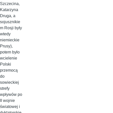
Szczecina,
Katarzyna
Druga, a
sojusznikie
m Rosji były
wtedy
niemieckie
Prusy),
potem było
wcielenie
Polski
przemocą
do
sowieckiej
strefy
wpływów po
II wojnie
światowej i
dyktatorskie