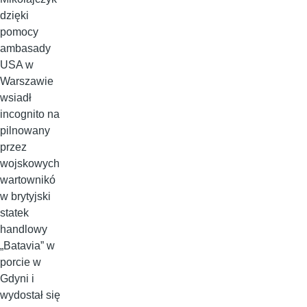
dzięki
pomocy
ambasady
USA w
Warszawie
wsiadł
incognito na
pilnowany
przez
wojskowych
wartownikó
w brytyjski
statek
handlowy
„Batavia” w
porcie w
Gdyni i
wydostał się