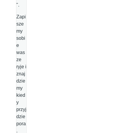
".
Zapi
sze
my
sobi
e
was
ze
ryje i
znaj
dzie
my
kied
y
przyj
dzie
pora
.