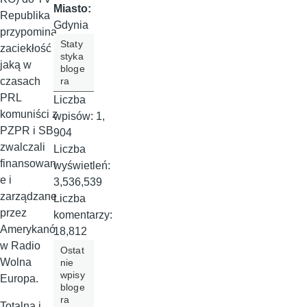
Miasto:
Republika
Gdynia
przypomina
Staty
zaciekłość z
styka
jaką w
bloge
ra
czasach
PRL
Liczba
komuniści z
wpisów:
1,
PZPR i SB
904
zwalczali
Liczba
finansowan
wyświetleń:
e i
3,536,539
zarządzane
Liczba
przez
komentarzy:
Amerykanó
18,812
w Radio
Ostat
Wolna
nie
wpisy
Europa.
bloge
ra
Totalna i