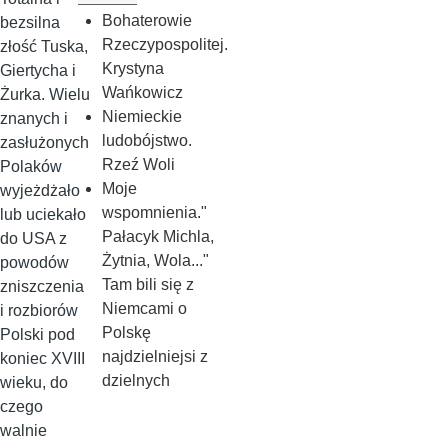
Bohaterowie
bezsilna
Rzeczypospolitej.
złość Tuska,
Krystyna
Giertycha i
Wańkowicz
Żurka. Wielu
Niemieckie
znanych i
ludobójstwo.
zasłużonych
Rzeź Woli
Polaków
Moje
wyjeżdżało
wspomnienia."
lub uciekało
Pałacyk Michla,
do USA z
Żytnia, Wola..."
powodów
Tam bili się z
zniszczenia
Niemcami o
i rozbiorów
Polskę
Polski pod
najdzielniejsi z
koniec XVIII
dzielnych
wieku, do
czego
walnie