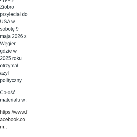
Ziobro
przyleciał do
USA w
sobotę 9
maja 2026 z
Węgier,
gdzie w
2025 roku
otrzymał
azyl
polityczny.
Całość
materiału w :
https://www.f
acebook.co
m…