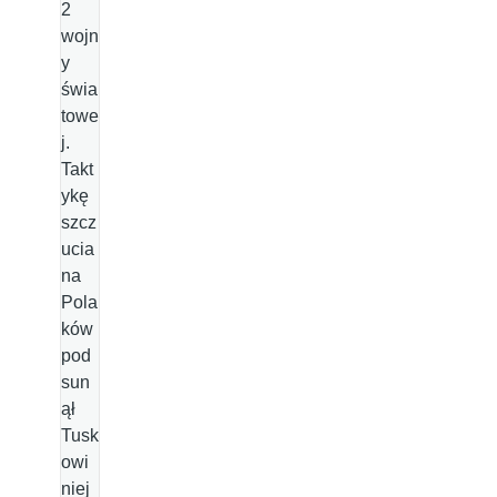
2
wojn
y
świa
towe
j.
Takt
ykę
szcz
ucia
na
Pola
ków
pod
sun
ął
Tusk
owi
niej