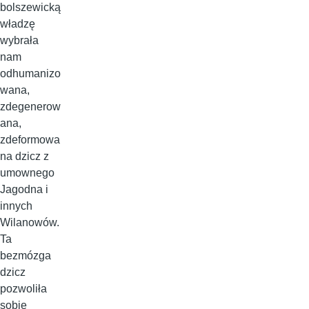
bolszewicką
władzę
wybrała
nam
odhumanizo
wana,
zdegenerow
ana,
zdeformowa
na dzicz z
umownego
Jagodna i
innych
Wilanowów.
Ta
bezmózga
dzicz
pozwoliła
sobie