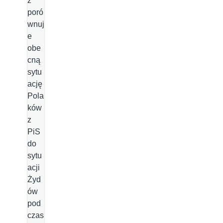
z
poró
wnuj
e
obe
cną
sytu
ację
Pola
ków
z
PiS
do
sytu
acji
Żyd
ów
pod
czas