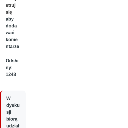
struj
się
aby
doda
wać
kome
ntarze
Odsło
ny:
1248
W
dysku
sji
biorą
udział