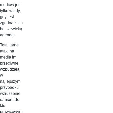
mediów jest
tylko wtedy,
gdy jest
zgodna z ich
bolszewicką
agendą.
Totalitarne
ataki na
media im
przeciwne,
wzbudzają
w
najlepszym
przypadku
wzruszenie
ramion. Bo
kto
prawicowym