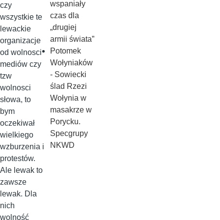
wspaniały
czy
czas dla
wszystkie te
„drugiej
lewackie
armii świata”
organizacje
Potomek
od wolnosci
Wołyniaków
mediów czy
- Sowiecki
tzw
ślad Rzezi
wolnosci
Wołynia w
słowa, to
masakrze w
bym
Porycku.
oczekiwał
Specgrupy
wielkiego
NKWD
wzburzenia i
protestów.
Ale lewak to
zawsze
lewak. Dla
nich
wolność