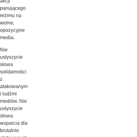
akcji
panującego
reżimu na
wolne,
opozycyjne
media.
Nie
usłyszycie
słowa
solidarności
z
atakowanym
i ludźmi
mediów. Nie
usłyszycie
słowa
wsparcia dla
brutalnie