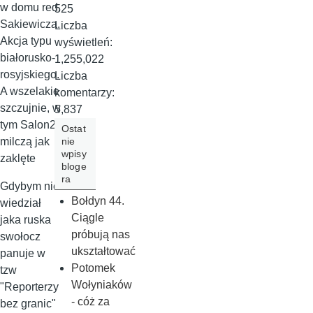
w domu red.
525
Sakiewicza.
Liczba
Akcja typu
wyświetleń:
białorusko-
1,255,022
rosyjskiego.
Liczba
A wszelakie
komentarzy:
szczujnie, w
5,837
tym Salon24
Ostat
nie
milczą jak
wpisy
zaklęte
bloge
ra
Gdybym nie
Bołdyn 44.
wiedział
Ciągle
jaka ruska
próbują nas
swołocz
ukształtować
panuje w
Potomek
tzw
Wołyniaków
"Reporterzy
- cóż za
bez granic"