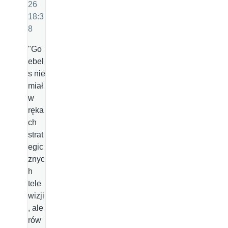
26
18:3
8
"Go
ebel
s nie
miał
w
ręka
ch
strat
egic
znyc
h
tele
wizji
, ale
rów