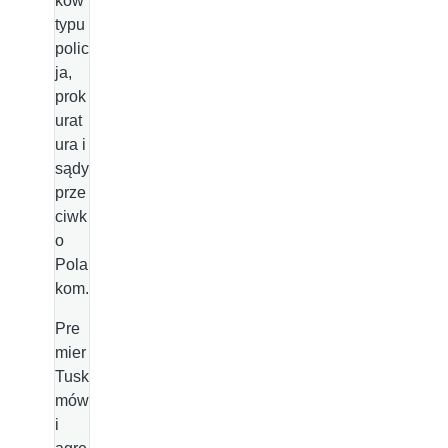
ków
typu
polic
ja,
prok
urat
ura i
sądy
prze
ciwk
o
Pola
kom.
Pre
mier
Tusk
mów
i