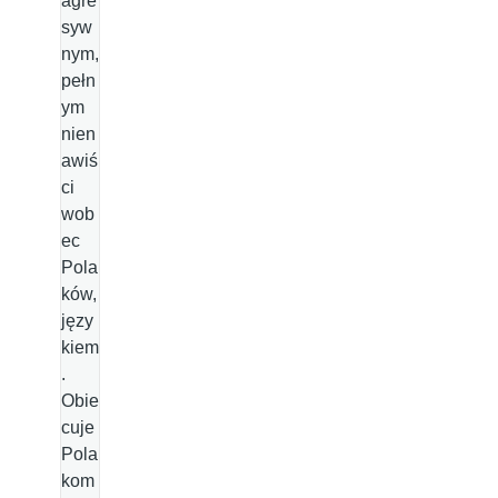
agre
syw
nym,
pełn
ym
nien
awiś
ci
wob
ec
Pola
ków,
języ
kiem
.
Obie
cuje
Pola
kom