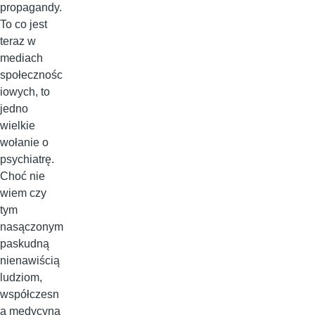
propagandy.
To co jest
teraz w
mediach
społecznośc
iowych, to
jedno
wielkie
wołanie o
psychiatrę.
Choć nie
wiem czy
tym
nasączonym
paskudną
nienawiścią
ludziom,
współczesn
a medycyna