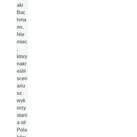
aki
Bac
hma
nn,
Nie
miec
,
ktory
nakr
eślił
scen
ariu
sz
wyk
orzy
stani
a sił
Pola