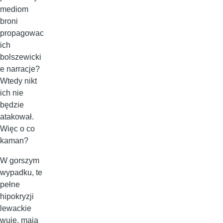
mediom
broni
propagowac
ich
bolszewicki
e narracje?
Wtedy nikt
ich nie
będzie
atakował.
Więc o co
kaman?
W gorszym
wypadku, te
pełne
hipokryzji
lewackie
wuje, mają