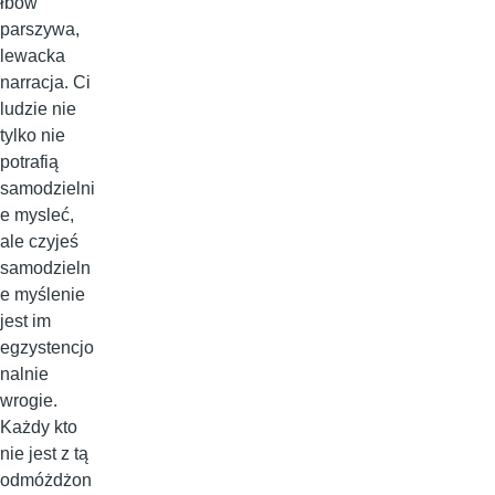
łbów
parszywa,
lewacka
narracja. Ci
ludzie nie
tylko nie
potrafią
samodzielni
e mysleć,
ale czyjeś
samodzieln
e myślenie
jest im
egzystencjo
nalnie
wrogie.
Każdy kto
nie jest z tą
odmóżdżon