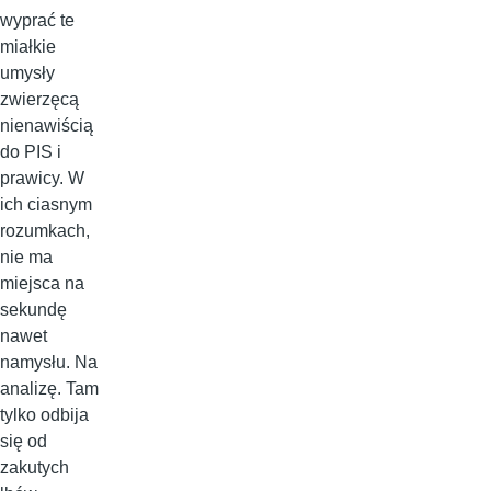
wyprać te
miałkie
umysły
zwierzęcą
nienawiścią
do PIS i
prawicy. W
ich ciasnym
rozumkach,
nie ma
miejsca na
sekundę
nawet
namysłu. Na
analizę. Tam
tylko odbija
się od
zakutych