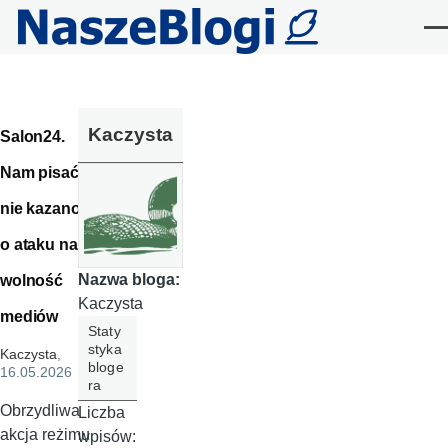
Przejdź do treści
Me
Kaczysta
Salon24.
Nam pisać
nie kazano
o ataku na
Nazwa bloga:
wolność
Kaczysta
mediów
Staty
styka
Kaczysta
,
bloge
16.05.2026
ra
Obrzydliwa
Liczba
akcja reżimu
wpisów: