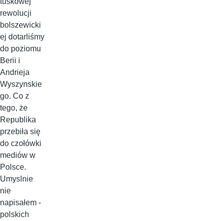
tuskowej
rewolucji
bolszewicki
ej dotarliśmy
do poziomu
Berii i
Andrieja
Wyszynskie
go. Co z
tego, że
Republika
przebiła się
do czołówki
mediów w
Polsce.
Umyslnie
nie
napisałem -
polskich