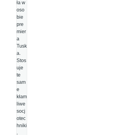
ła w
oso
bie
pre
mier
a
Tusk
a.
Stos
uje
te
sam
e
kłam
liwe
socj
otec
hniki
.