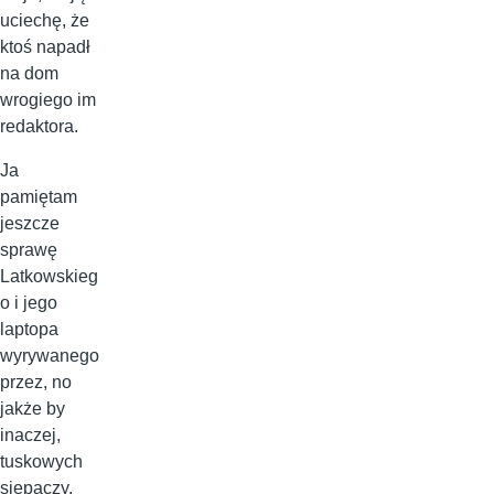
uciechę, że
ktoś napadł
na dom
wrogiego im
redaktora.
Ja
pamiętam
jeszcze
sprawę
Latkowskieg
o i jego
laptopa
wyrywanego
przez, no
jakże by
inaczej,
tuskowych
siepaczy.