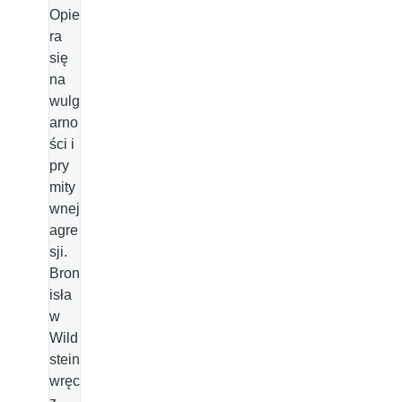
Opie
ra
się
na
wulg
arno
ści i
pry
mity
wnej
agre
sji.
Bron
isła
w
Wild
stein
wręc