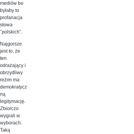
mediów bo
byłaby to
profanacja
słowa
"polskich".
Najgorsze
jest to, że
ten
odrażający i
obrzydliwy
reżim ma
demokratycz
ną
legitymację.
Zbiorczo
wygrali w
wyborach.
Taką