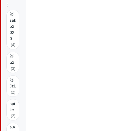
:
🥇
sak
e2
02
0
(4)
🥈
u2
(3)
🥉
JzL
(2)
spi
ke
(2)
NA