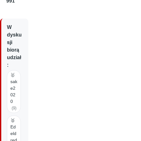
991
W
dysku
sji
biorą
udział
:
🥇
sak
e2
02
0
(9)
🥈
Ed
eld
red