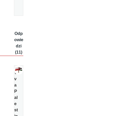
Odp
owie
dzi
(11)
Vi
v
a
P
al
e
st