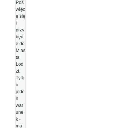
Poś
więc
ę się
i
przy
będ
ę do
Mias
ta
Łod
zi.
Tylk
o
jede
n
war
une
k -
ma