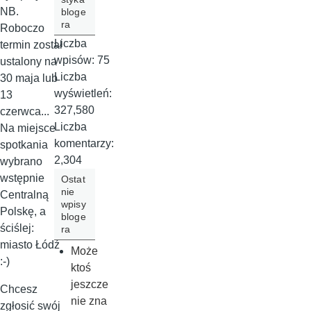
NB.
bloge
ra
Roboczo
Liczba
termin został
wpisów:
75
ustalony na
Liczba
30 maja lub
wyświetleń:
13
327,580
czerwca...
Liczba
Na miejsce
komentarzy:
spotkania
2,304
wybrano
wstępnie
Ostat
nie
Centralną
wpisy
Polskę, a
bloge
ściślej:
ra
miasto Łódź
Może
:-)
ktoś
jeszcze
Chcesz
nie zna
zgłosić swój