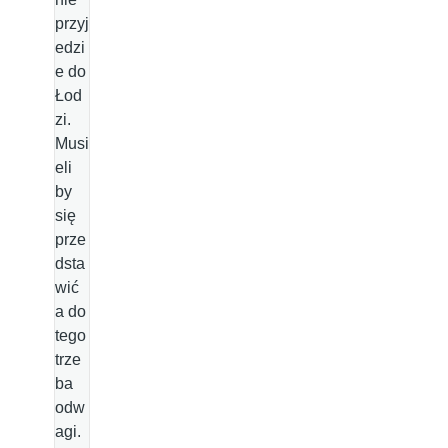
przyj
edzi
e do
Łod
zi.
Musi
eli
by
się
prze
dsta
wić
a do
tego
trze
ba
odw
agi.