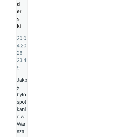
d
er
s
ki
20.0
4.20
26
23:4
9
Jakb
y
było
spot
kani
e w
War
sza