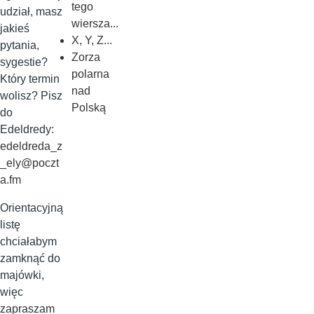
tego
udział, masz
wiersza...
jakieś
X, Y, Z...
pytania,
Zorza
sygestie?
polarna
Który termin
nad
wolisz? Pisz
Polską
do
Edeldredy:
edeldreda_z
_ely@poczt
a.fm
Orientacyjną
listę
chciałabym
zamknąć do
majówki,
więc
zapraszam