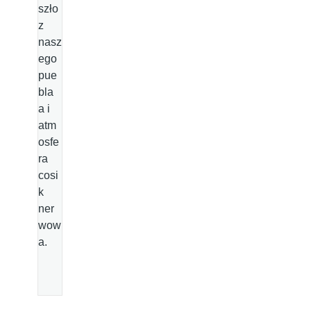
szło
z
nasz
ego
pue
bla
a i
atm
osfe
ra
cosi
k
ner
wow
a.