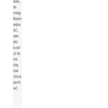
wie,
to
móg
łbym
wpa
ść,
ale
do
Łod
zi to
mi
się
nie
chce
jech
ać.