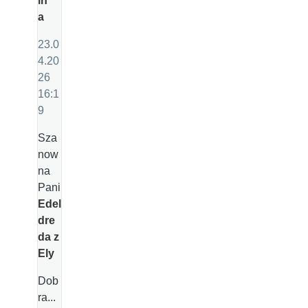
in
a
23.0
4.20
26
16:1
9
Sza
now
na
Pani
Edel
dre
da z
Ely
Dob
ra...