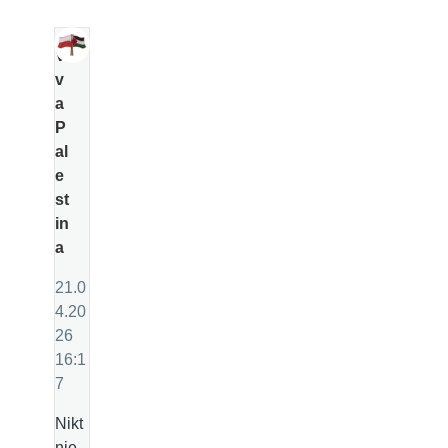
Vi
v
a
P
al
e
st
in
a
21.0
4.20
26
16:1
7
Nikt
nie