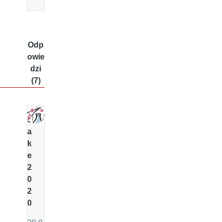
Odp
owie
dzi
(7)
s
a
k
e
2
0
2
0