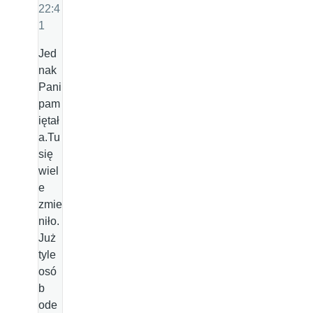
22:4
1
Jed
nak
Pani
pam
iętał
a.Tu
się
wiel
e
zmie
niło.
Już
tyle
osó
b
ode