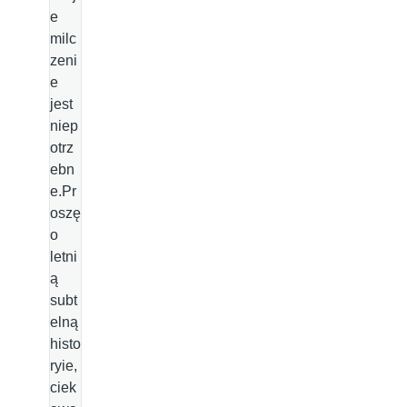
e
milc
zeni
e
jest
niep
otrz
ebn
e.Pr
oszę
o
letni
ą
subt
elną
histo
ryie,
ciek