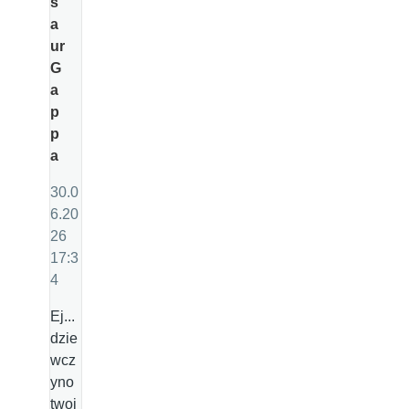
s
a
ur
G
a
p
p
a
30.0
6.20
26
17:3
4
Ej...
dzie
wcz
yno
twoj