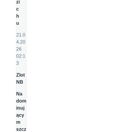
zi
c
h
u
21.0
4.20
26
02:1
3
Zlot
NB
Na
dom
inuj
ący
m
szcz