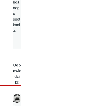
uda
neg
o
spot
kani
a.
Odp
owie
dzi
(1)
E