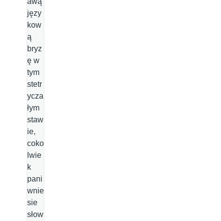
awą
języ
kow
ą
bryz
ę w
tym
stetr
ycza
łym
staw
ie,
coko
lwie
k
pani
wnie
sie
słow