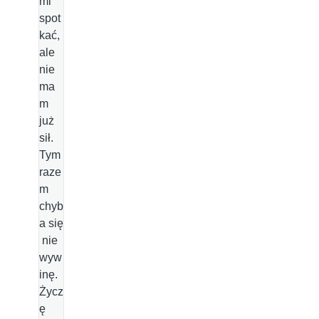
mi
spot
kać,
ale
nie
ma
m
już
sił.
Tym
raze
m
chyb
a się
nie
wyw
inę.
Życz
ę