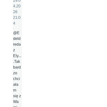
29.0
4.20
26
21:0
4
@E
deld
reda
z
Ely...
.Tak
bard
zo
chci
ała
m
się z
Wa