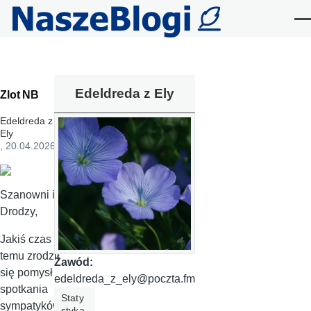
Przejdź do treści
Me
Edeldreda z Ely
Zlot NB
Edeldreda z
Ely
, 20.04.2026
Szanowni i
Drodzy,
Jakiś czas
temu zrodził
Zawód:
się pomysł
edeldreda_z_ely@poczta.fm
spotkania
Staty
sympatyków
styka