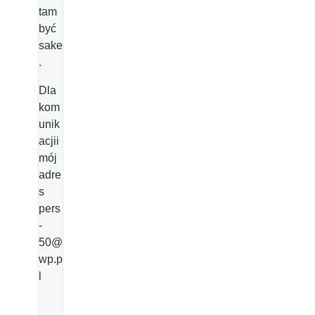
tam
być
sake
.
Dla
kom
unik
acjii
mój
adre
s
pers
-
50@
wp.p
l