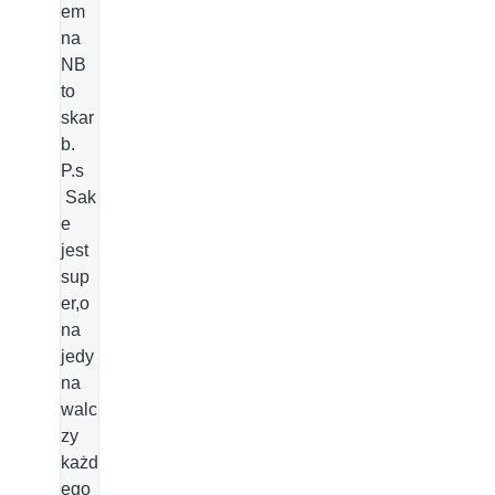
em
na
NB
to
skar
b.
P.s
Sak
e
jest
sup
er,o
na
jedy
na
walc
zy
każd
ego