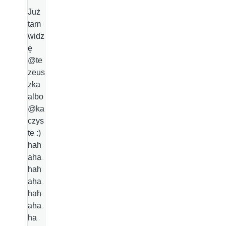
Już
tam
widz
ę
@te
zeus
zka
albo
@ka
czys
te :)
hah
aha
hah
aha
hah
aha
ha