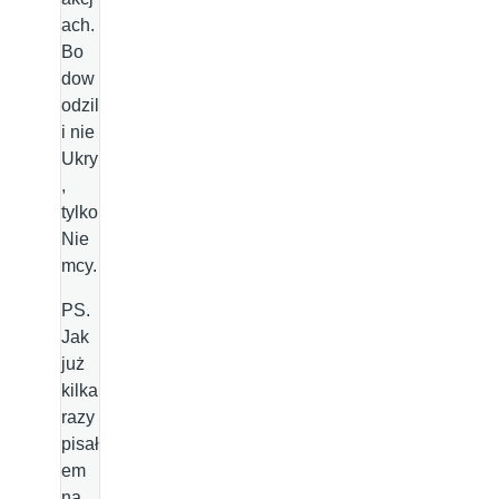
ach.
Bo
dow
odzil
i nie
Ukry
,
tylko
Nie
mcy.
PS.
Jak
już
kilka
razy
pisał
em
na