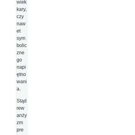
wiek
kary,
czy
naw
et
sym
bolic
zne
go
napi
ętno
wani
a.
Stąd
rew
anży
zm
pre