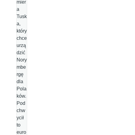
mier
a
Tusk
a,
który
chce
urzą
dzić
Nory
mbe
rgę
dla
Pola
ków.
Pod
chw
ycił
to
euro