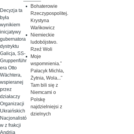
Bohaterowie
Decyzja ta
Rzeczypospolitej.
była
Krystyna
wynikiem
Wańkowicz
inicjatywy
Niemieckie
gubernatora
ludobójstwo.
dystryktu
Rzeź Woli
Galicja, SS-
Moje
Gruppenführ
wspomnienia."
era Otto
Pałacyk Michla,
Wächtera,
Żytnia, Wola..."
wspieranej
Tam bili się z
przez
Niemcami o
działaczy
Polskę
Organizacji
najdzielniejsi z
Ukraińskich
dzielnych
Nacjonalistó
w z frakcji
Andrija