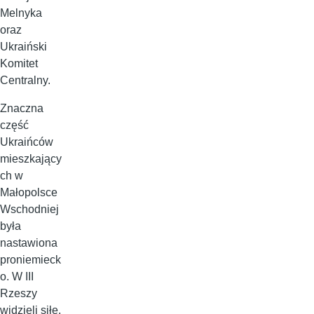
Melnyka
oraz
Ukraiński
Komitet
Centralny.
Znaczna
część
Ukraińców
mieszkający
ch w
Małopolsce
Wschodniej
była
nastawiona
proniemieck
o. W III
Rzeszy
widzieli siłę,