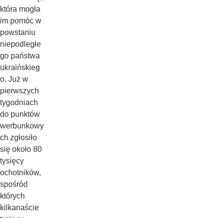
która mogła
im pomóc w
powstaniu
niepodległe
go państwa
ukraińskieg
o. Już w
pierwszych
tygodniach
do punktów
werbunkowy
ch zgłosiło
się około 80
tysięcy
ochotników,
spośród
których
kilkanaście