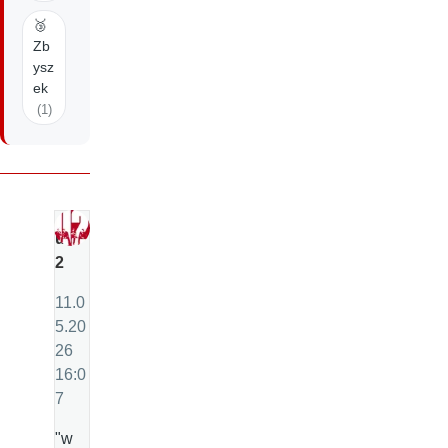
🥉
Zb
ysz
ek
(1)
u
2
11.0
5.20
26
16:0
7
"w