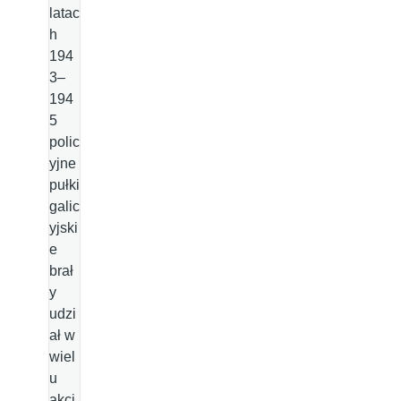
latac
h
194
3–
194
5
polic
yjne
pułki
galic
yjski
e
brał
y
udzi
ał w
wiel
u
akcj