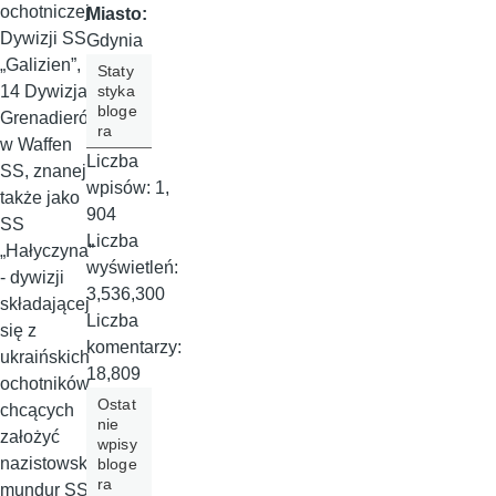
ochotniczej
Miasto:
Dywizji SS
Gdynia
„Galizien”,
Staty
styka
14 Dywizja
bloge
Grenadieró
ra
w Waffen
Liczba
SS, znanej
wpisów:
1,
także jako
904
SS
Liczba
„Hałyczyna”
wyświetleń:
- dywizji
3,536,300
składającej
Liczba
się z
komentarzy:
ukraińskich
18,809
ochotników
Ostat
chcących
nie
założyć
wpisy
nazistowski
bloge
ra
mundur SS.