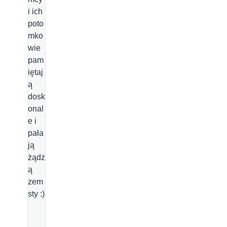
i ich
poto
mko
wie
pam
iętaj
ą
dosk
onal
e i
pała
ją
żądz
ą
zem
sty :)