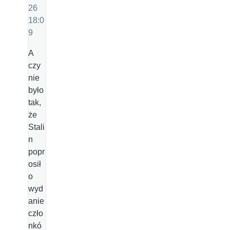
26
18:0
9
A
czy
nie
było
tak,
że
Stali
n
popr
osił
o
wyd
anie
czło
nkó