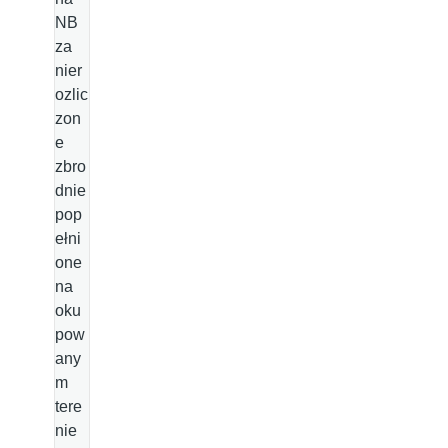
NB
za
nier
ozlic
zon
e
zbro
dnie
pop
ełni
one
na
oku
pow
any
m
tere
nie