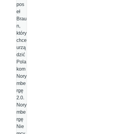
pos
eł
Brau
n,
który
chce
urzą
dzić
Pola
kom
Nory
mbe
rgę
2.0.
Nory
mbe
rgę
Nie
mcy