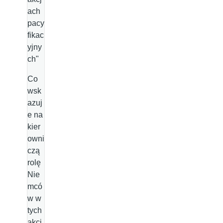
ach
pacy
fikac
yjny
ch"
Co
wsk
azuj
e na
kier
owni
czą
rolę
Nie
mcó
w w
tych
akcj