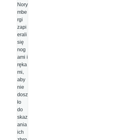
Nory
mbe
rgi
zapi
erali
się
nog
ami i
ręka
mi,
aby
nie
dosz
ło
do
skaz
ania
ich
zbro