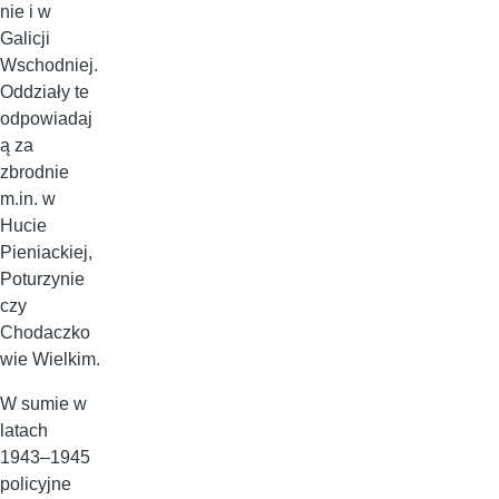
nie i w
Galicji
Wschodniej.
Oddziały te
odpowiadaj
ą za
zbrodnie
m.in. w
Hucie
Pieniackiej,
Poturzynie
czy
Chodaczko
wie Wielkim.
W sumie w
latach
1943–1945
policyjne