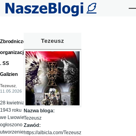
Przejdź do treści
Me
Tezeusz
Zbrodnicze
organizacje
. SS
Galizien
Tezeusz
,
11.05.2026
28 kwietnia
1943 roku
Nazwa bloga:
we Lwowie
Tezeusz
ogłoszono
Zawód:
utworzenie
https://albicla.com/Tezeusz