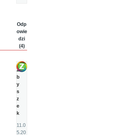
Odp
owie
dzi
(4)
Z
b
y
s
z
e
k
11.0
5.20