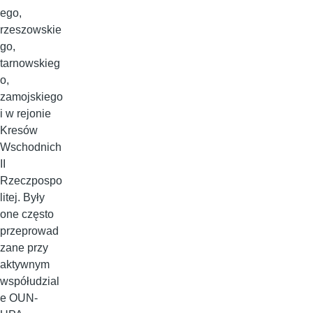
ego,
rzeszowskie
go,
tarnowskieg
o,
zamojskiego
i w rejonie
Kresów
Wschodnich
II
Rzeczpospo
litej. Były
one często
przeprowad
zane przy
aktywnym
współudzial
e OUN-