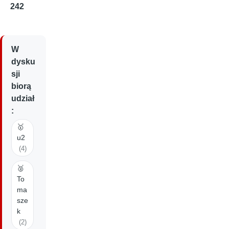
242
W
dysku
sji
biorą
udział
:
🥇
u2
(4)
🥈
To
ma
sze
k
(2)