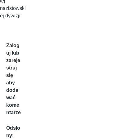
tej
nazistowski
ej dywizji.
Zalog
uj
lub
zareje
struj
się
aby
doda
wać
kome
ntarze
Odsło
ny: