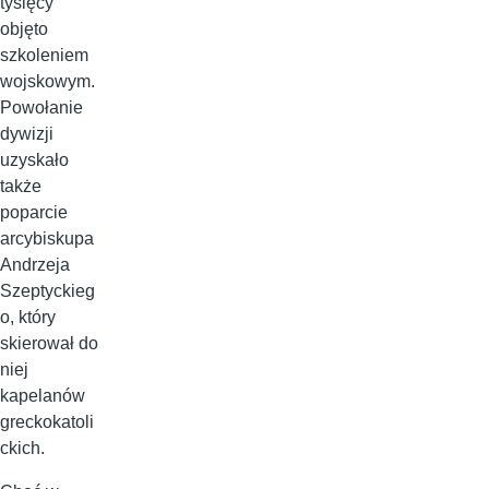
tysięcy
objęto
szkoleniem
wojskowym.
Powołanie
dywizji
uzyskało
także
poparcie
arcybiskupa
Andrzeja
Szeptyckieg
o, który
skierował do
niej
kapelanów
greckokatoli
ckich.