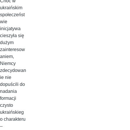
Choć w
ukraińskim
społeczeńst
wie
inicjatywa
cieszyła się
dużym
zainteresow
aniem,
Niemcy
zdecydowan
ie nie
dopuścili do
nadania
formacji
czysto
ukraińskieg
o charakteru
–