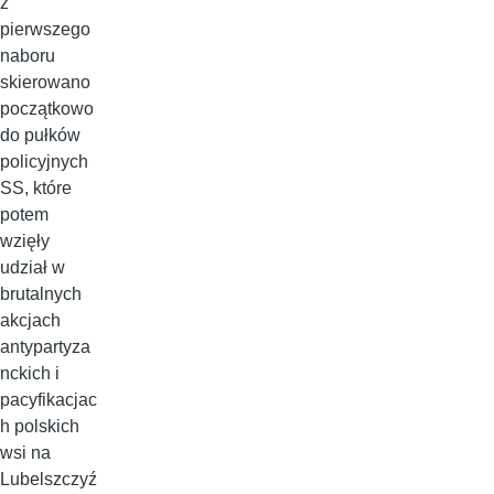
z
pierwszego
naboru
skierowano
początkowo
do pułków
policyjnych
SS, które
potem
wzięły
udział w
brutalnych
akcjach
antypartyza
nckich i
pacyfikacjac
h polskich
wsi na
Lubelszczyź