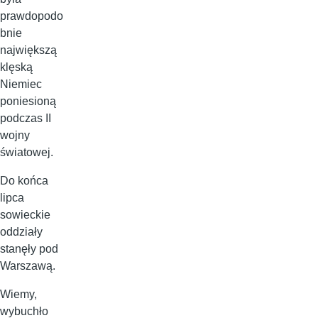
prawdopodo
bnie
największą
klęską
Niemiec
poniesioną
podczas II
wojny
światowej.
Do końca
lipca
sowieckie
oddziały
stanęły pod
Warszawą.
Wiemy,
wybuchło