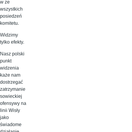
w ze
wszystkich
posiedzeń
komitetu.
Widzimy
tylko efekty.
Nasz polski
punkt
widzenia
każe nam
dostrzegać
zatrzymanie
sowieckiej
ofensywy na
linii Wisły
jako
świadome
działanie