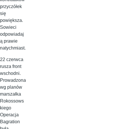
przyczółek
się
powiększa.
Sowieci
odpowiadaj
ą prawie
natychmiast.
22 czerwca
rusza front
wschodni.
Prowadzona
wg planów
marszałka
Rokossows
kiego
Operacja
Bagration
była