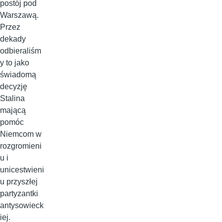
postój pod
Warszawą.
Przez
dekady
odbieraliśm
y to jako
świadomą
decyzję
Stalina
mającą
pomóc
Niemcom w
rozgromieni
u i
unicestwieni
u przyszłej
partyzantki
antysowieck
iej.