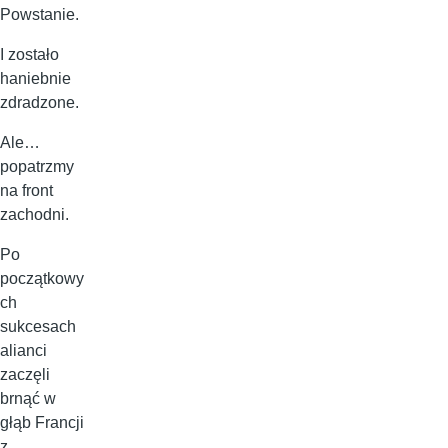
Powstanie.
I zostało
haniebnie
zdradzone.
Ale…
popatrzmy
na front
zachodni.
Po
początkowy
ch
sukcesach
alianci
zaczęli
brnąć w
głąb Francji
z