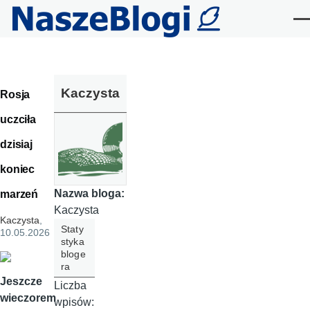
Przejdź do treści
Me
Kaczysta
Rosja
uczciła
dzisiaj
koniec
Nazwa bloga:
marzeń
Kaczysta
Kaczysta
,
Staty
10.05.2026
styka
bloge
ra
Jeszcze
Liczba
wieczorem
wpisów: