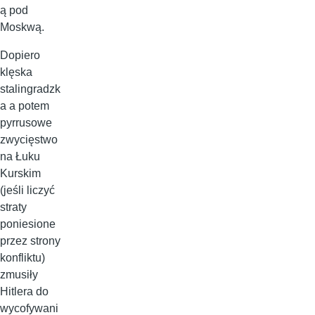
ą pod
Moskwą.
Dopiero
klęska
stalingradzk
a a potem
pyrrusowe
zwycięstwo
na Łuku
Kurskim
(jeśli liczyć
straty
poniesione
przez strony
konfliktu)
zmusiły
Hitlera do
wycofywani