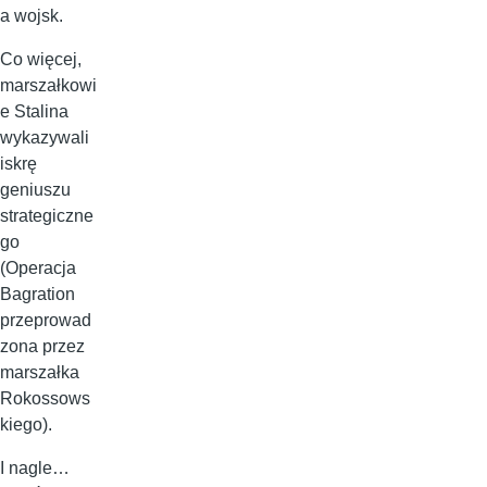
a wojsk.
Co więcej,
marszałkowi
e Stalina
wykazywali
iskrę
geniuszu
strategiczne
go
(Operacja
Bagration
przeprowad
zona przez
marszałka
Rokossows
kiego).
I nagle…