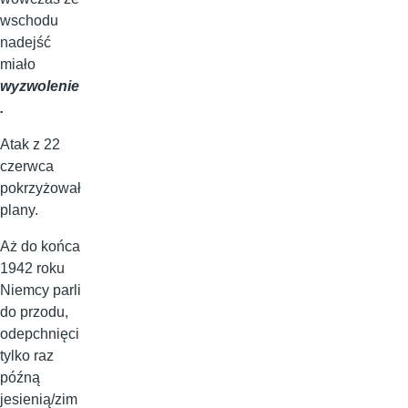
wschodu
nadejść
miało
wyzwolenie
.
Atak z 22
czerwca
pokrzyżował
plany.
Aż do końca
1942 roku
Niemcy parli
do przodu,
odepchnięci
tylko raz
późną
jesienią/zim