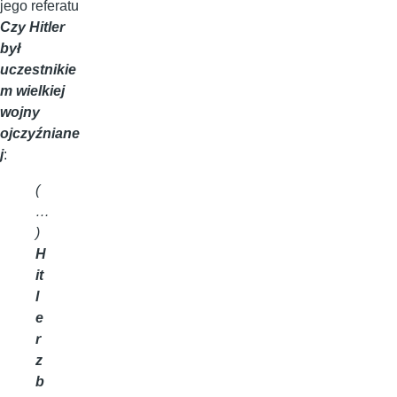
jego referatu
Czy Hitler
był
uczestnikie
m wielkiej
wojny
ojczyźniane
j
:
(
…
)
H
it
l
e
r
z
b