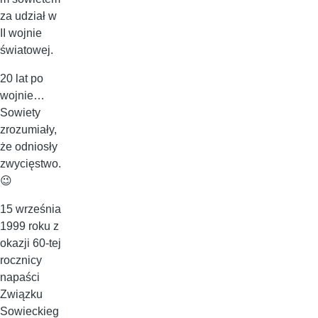
za udział w
II wojnie
światowej.
20 lat po
wojnie…
Sowiety
zrozumiały,
że odniosły
zwycięstwo.
😉
15 września
1999 roku z
okazji 60-tej
rocznicy
napaści
Związku
Sowieckieg