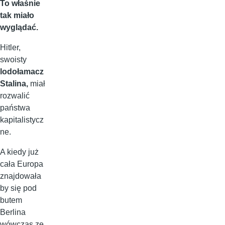
To właśnie
tak miało
wyglądać.
Hitler,
swoisty
lodołamacz
Stalina,
miał
rozwalić
państwa
kapitalistycz
ne.
A kiedy już
cała Europa
znajdowała
by się pod
butem
Berlina
wówczas ze