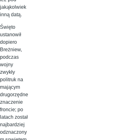
jakąkolwiek
inną datą.
Święto
ustanowił
dopiero
Breżniew,
podczas
wojny
zwykły
politruk na
mającym
drugorzędne
znaczenie
froncie; po
latach został
najbardziej
odznaczony
m sowietem