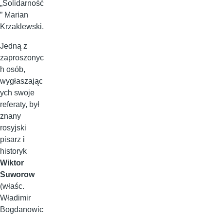
„Solidarność
” Marian
Krzaklewski.
Jedną z
zaproszonyc
h osób,
wygłaszając
ych swoje
referaty, był
znany
rosyjski
pisarz i
historyk
Wiktor
Suworow
(właśc.
Władimir
Bogdanowic