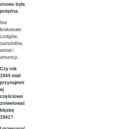
znowu była
potężna.
Nie
brakowało
czołgów,
samolotów,
armat i
amunicji.
Czy rok
1944 miał
przynajmni
ej
częściowo
zniwelować
klęskę
1941?
I przesunąć