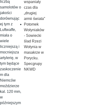
liczbą
wspaniały
samolotów o
czas dla
jakości
„drugiej
dorównując
armii świata”
ej tym z
Potomek
Luftwaffe,
Wołyniaków
miała o
- Sowiecki
wiele
ślad Rzezi
liczniejszą i
Wołynia w
mocniejsza
masakrze w
artylerię, w
Porycku.
tym będące
Specgrupy
zaskoczenie
NKWD
m dla
Niemców
moździerze
kal. 120 mm,
w
późniejszym