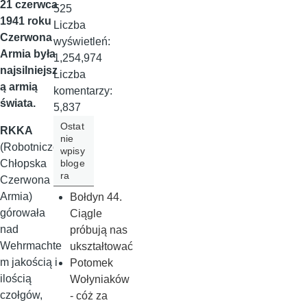
21 czerwca
525
1941 roku
Liczba
Czerwona
wyświetleń:
Armia była
1,254,974
najsilniejsz
Liczba
ą armią
komentarzy:
świata.
5,837
Ostat
RKKA
nie
(Robotniczo
wpisy
bloge
Chłopska
ra
Czerwona
Armia)
Bołdyn 44.
górowała
Ciągle
nad
próbują nas
Wehrmachte
ukształtować
m jakością i
Potomek
ilością
Wołyniaków
czołgów,
- cóż za