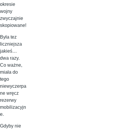
okresie
wojny
zwyczajnie
skopiowane!
Była tez
liczniejsza
jakieś…
dwa razy.
Co ważne,
miała do
tego
niewyczerpa
ne wręcz
rezerwy
mobilizacyjn
e.
Gdyby nie