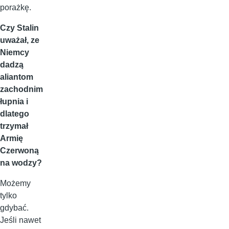
porażkę.
Czy Stalin
uważał, ze
Niemcy
dadzą
aliantom
zachodnim
łupnia i
dlatego
trzymał
Armię
Czerwoną
na wodzy?
Możemy
tylko
gdybać.
Jeśli nawet