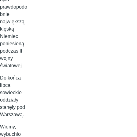
prawdopodo
bnie
największą
klęską
Niemiec
poniesioną
podczas II
wojny
światowej.
Do końca
lipca
sowieckie
oddziały
stanęły pod
Warszawą.
Wiemy,
wybuchło