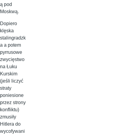
ą pod
Moskwą.
Dopiero
klęska
stalingradzk
a a potem
pyrrusowe
zwycięstwo
na Łuku
Kurskim
(jeśli liczyć
straty
poniesione
przez strony
konfliktu)
zmusiły
Hitlera do
wycofywani