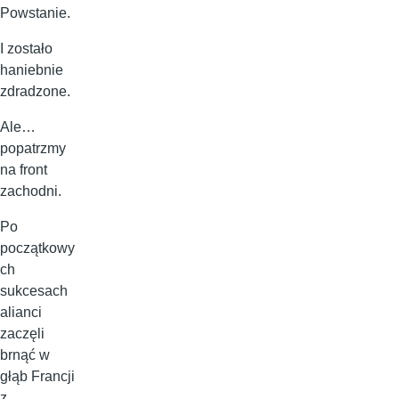
Powstanie.
I zostało
haniebnie
zdradzone.
Ale…
popatrzmy
na front
zachodni.
Po
początkowy
ch
sukcesach
alianci
zaczęli
brnąć w
głąb Francji
z