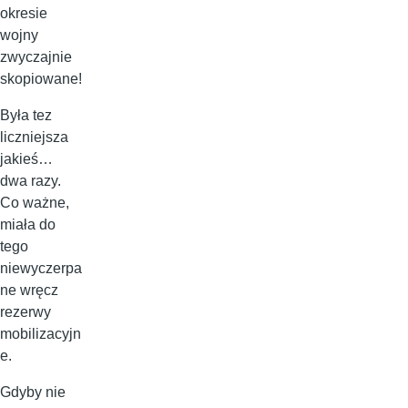
okresie
wojny
zwyczajnie
skopiowane!
Była tez
liczniejsza
jakieś…
dwa razy.
Co ważne,
miała do
tego
niewyczerpa
ne wręcz
rezerwy
mobilizacyjn
e.
Gdyby nie