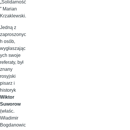
„Solidarność
” Marian
Krzaklewski.
Jedną z
zaproszonyc
h osób,
wygłaszając
ych swoje
referaty, był
znany
rosyjski
pisarz i
historyk
Wiktor
Suworow
(właśc.
Władimir
Bogdanowic