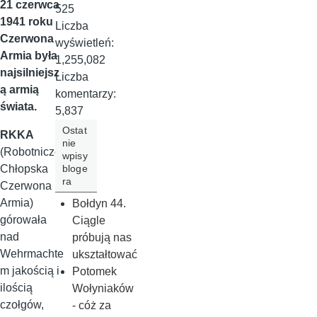
21 czerwca
525
1941 roku
Liczba
Czerwona
wyświetleń:
Armia była
1,255,082
najsilniejsz
Liczba
ą armią
komentarzy:
świata.
5,837
Ostat
RKKA
nie
(Robotniczo
wpisy
bloge
Chłopska
ra
Czerwona
Armia)
Bołdyn 44.
górowała
Ciągle
nad
próbują nas
Wehrmachte
ukształtować
m jakością i
Potomek
ilością
Wołyniaków
czołgów,
- cóż za