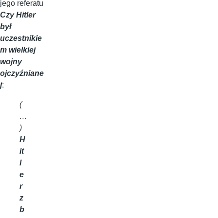
jego referatu
Czy Hitler
był
uczestnikie
m wielkiej
wojny
ojczyźniane
j
:
(
…
)
H
it
l
e
r
z
b