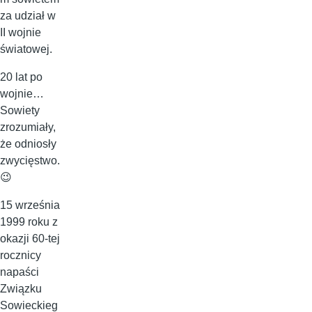
za udział w
II wojnie
światowej.
20 lat po
wojnie…
Sowiety
zrozumiały,
że odniosły
zwycięstwo.
😉
15 września
1999 roku z
okazji 60-tej
rocznicy
napaści
Związku
Sowieckieg