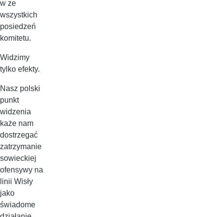
w ze
wszystkich
posiedzeń
komitetu.
Widzimy
tylko efekty.
Nasz polski
punkt
widzenia
każe nam
dostrzegać
zatrzymanie
sowieckiej
ofensywy na
linii Wisły
jako
świadome
działanie