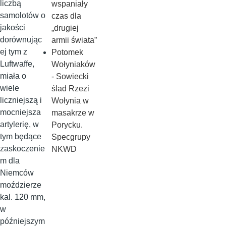
liczbą
wspaniały
samolotów o
czas dla
jakości
„drugiej
dorównując
armii świata”
ej tym z
Potomek
Luftwaffe,
Wołyniaków
miała o
- Sowiecki
wiele
ślad Rzezi
liczniejszą i
Wołynia w
mocniejsza
masakrze w
artylerię, w
Porycku.
tym będące
Specgrupy
zaskoczenie
NKWD
m dla
Niemców
moździerze
kal. 120 mm,
w
późniejszym