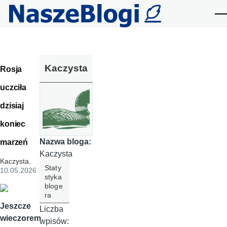
Przejdź do treści
Me
Kaczysta
Rosja
uczciła
dzisiaj
koniec
Nazwa bloga:
marzeń
Kaczysta
Kaczysta
,
Staty
10.05.2026
styka
bloge
ra
Jeszcze
Liczba
wieczorem
wpisów: