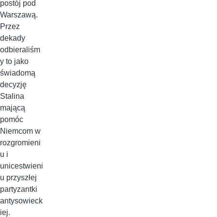
postój pod
Warszawą.
Przez
dekady
odbieraliśm
y to jako
świadomą
decyzję
Stalina
mającą
pomóc
Niemcom w
rozgromieni
u i
unicestwieni
u przyszłej
partyzantki
antysowieck
iej.