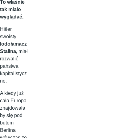
To właśnie
tak miało
wyglądać.
Hitler,
swoisty
lodołamacz
Stalina,
miał
rozwalić
państwa
kapitalistycz
ne.
A kiedy już
cała Europa
znajdowała
by się pod
butem
Berlina
wówczas ze