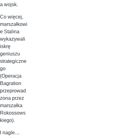
a wojsk.
Co więcej,
marszałkowi
e Stalina
wykazywali
iskrę
geniuszu
strategiczne
go
(Operacja
Bagration
przeprowad
zona przez
marszałka
Rokossows
kiego).
I nagle…