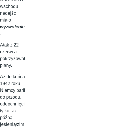
wschodu
nadejść
miało
wyzwolenie
.
Atak z 22
czerwca
pokrzyżował
plany.
Aż do końca
1942 roku
Niemcy parli
do przodu,
odepchnięci
tylko raz
późną
jesienią/zim