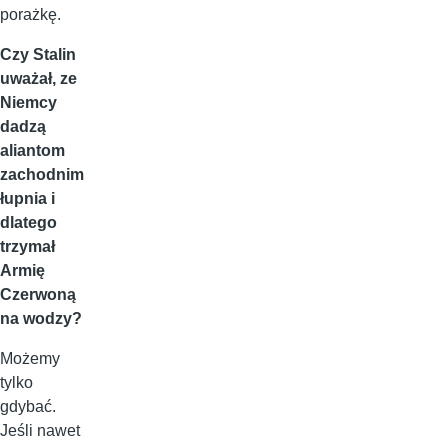
porażkę.
Czy Stalin
uważał, ze
Niemcy
dadzą
aliantom
zachodnim
łupnia i
dlatego
trzymał
Armię
Czerwoną
na wodzy?
Możemy
tylko
gdybać.
Jeśli nawet