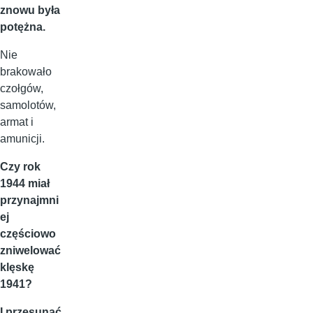
znowu była
potężna.
Nie
brakowało
czołgów,
samolotów,
armat i
amunicji.
Czy rok
1944 miał
przynajmni
ej
częściowo
zniwelować
klęskę
1941?
I przesunąć