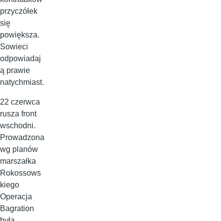
przyczółek
się
powiększa.
Sowieci
odpowiadaj
ą prawie
natychmiast.
22 czerwca
rusza front
wschodni.
Prowadzona
wg planów
marszałka
Rokossows
kiego
Operacja
Bagration
była