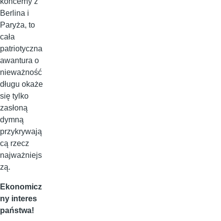
koncerny z
Berlina i
Paryża, to
cała
patriotyczna
awantura o
nieważność
długu okaże
się tylko
zasłoną
dymną
przykrywają
cą rzecz
najważniejs
zą.
Ekonomicz
ny interes
państwa!