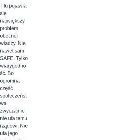
I tu pojawia
się
największy
problem
obecnej
władzy. Nie
nawet sam
SAFE. Tylko
wiarygodno
ść. Bo
ogromna
część
społeczeńst
wa
zwyczajnie
nie ufa temu
rządowi. Nie
ufa jego