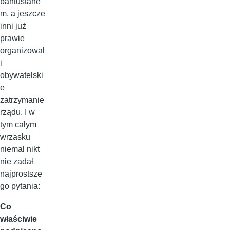
bantustane
m, a jeszcze
inni już
prawie
organizowal
i
obywatelski
e
zatrzymanie
rządu. I w
tym całym
wrzasku
niemal nikt
nie zadał
najprostsze
go pytania:
Co
właściwie