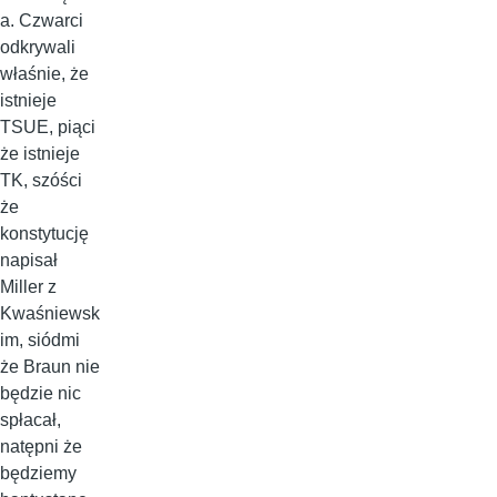
a. Czwarci
odkrywali
właśnie, że
istnieje
TSUE, piąci
że istnieje
TK, szóści
że
konstytucję
napisał
Miller z
Kwaśniewsk
im, siódmi
że Braun nie
będzie nic
spłacał,
natępni że
będziemy