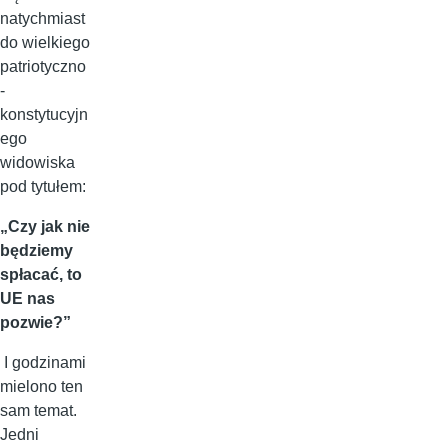
natychmiast
do wielkiego
patriotyczno
-
konstytucyjn
ego
widowiska
pod tytułem:
„Czy jak nie
będziemy
spłacać, to
UE nas
pozwie?”
I godzinami
mielono ten
sam temat.
Jedni