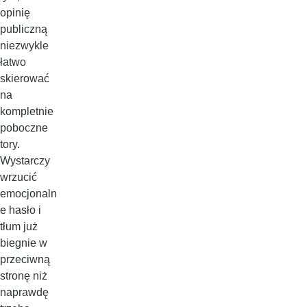
opinię
publiczną
niezwykle
łatwo
skierować
na
kompletnie
poboczne
tory.
Wystarczy
wrzucić
emocjonaln
e hasło i
tłum już
biegnie w
przeciwną
stronę niż
naprawdę