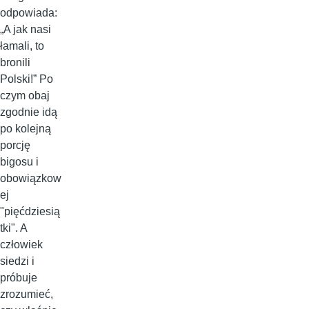
odpowiada:
„A jak nasi
łamali, to
bronili
Polski!” Po
czym obaj
zgodnie idą
po kolejną
porcję
bigosu i
obowiązkow
ej
"pięćdziesią
tki". A
człowiek
siedzi i
próbuje
zrozumieć,