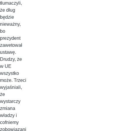
tłumaczyli,
że dług
będzie
nieważny,
bo
prezydent
zawetował
ustawę.
Drudzy, że
w UE
wszystko
może. Trzeci
wyjaśniali,
że
wystarczy
zmiana
władzy i
cofniemy
zobowiązani