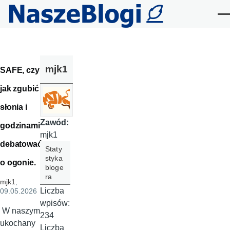
Przejdź do treści
Me
mjk1
SAFE, czyli
jak zgubić
słonia i
Zawód:
godzinami
mjk1
debatować
Staty
styka
o ogonie.
bloge
ra
mjk1
,
Liczba
09.05.2026
wpisów:
W naszym
234
ukochany
Liczba