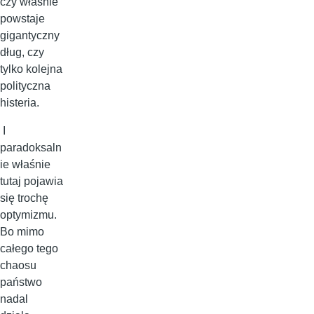
czy właśnie
powstaje
gigantyczny
dług, czy
tylko kolejna
polityczna
histeria.
I
paradoksaln
ie właśnie
tutaj pojawia
się trochę
optymizmu.
Bo mimo
całego tego
chaosu
państwo
nadal