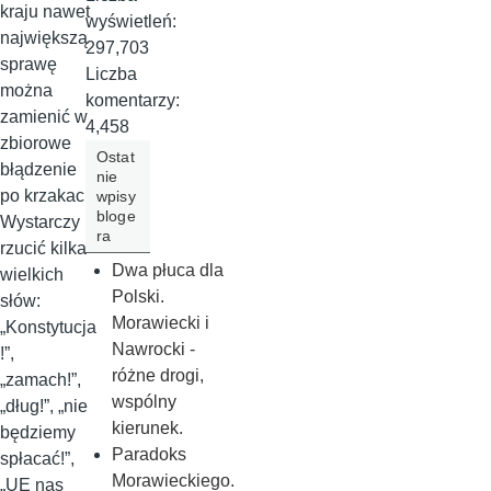
kraju nawet
wyświetleń:
największą
297,703
sprawę
Liczba
można
komentarzy:
zamienić w
4,458
zbiorowe
Ostat
błądzenie
nie
po krzakach.
wpisy
bloge
Wystarczy
ra
rzucić kilka
Dwa płuca dla
wielkich
Polski.
słów:
Morawiecki i
„Konstytucja
Nawrocki -
!”,
różne drogi,
„zamach!”,
wspólny
„dług!”, „nie
kierunek.
będziemy
Paradoks
spłacać!”,
Morawieckiego.
„UE nas