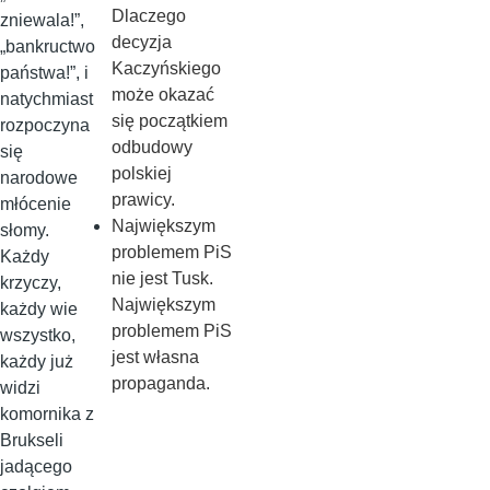
Dlaczego
zniewala!”,
decyzja
„bankructwo
Kaczyńskiego
państwa!”, i
może okazać
natychmiast
się początkiem
rozpoczyna
odbudowy
się
polskiej
narodowe
prawicy.
młócenie
Największym
słomy.
problemem PiS
Każdy
nie jest Tusk.
krzyczy,
Największym
każdy wie
problemem PiS
wszystko,
jest własna
każdy już
propaganda.
widzi
komornika z
Brukseli
jadącego