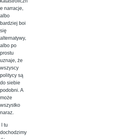
katastroficzn
e narracje,
albo
bardziej boi
się
alternatywy,
albo po
prostu
uznaje, że
wszyscy
politycy są
do siebie
podobni. A
może
wszystko
naraz.
I tu
dochodzimy