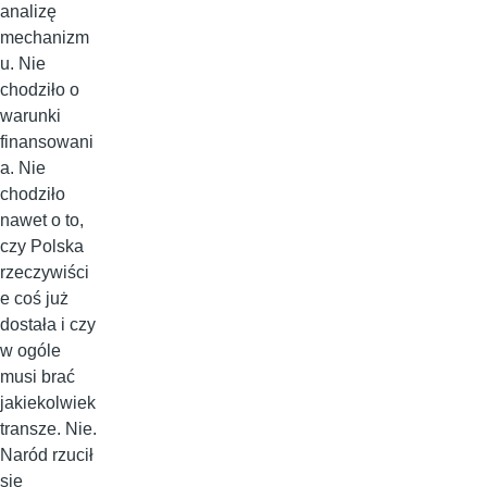
analizę
mechanizm
u. Nie
chodziło o
warunki
finansowani
a. Nie
chodziło
nawet o to,
czy Polska
rzeczywiści
e coś już
dostała i czy
w ogóle
musi brać
jakiekolwiek
transze. Nie.
Naród rzucił
się