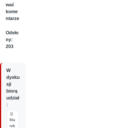
wać
kome
ntarze
Odsło
ny:
203
W
dysku
sji
biorą
udział
:
🥇
Ma
rek