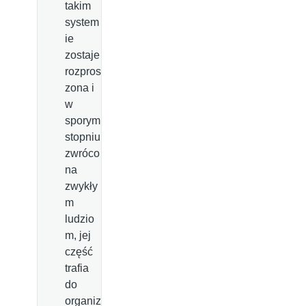
takim
system
ie
zostaje
rozpros
zona i
w
sporym
stopniu
zwróco
na
zwykły
m
ludzio
m, jej
część
trafia
do
organiz