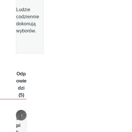
Ludzie
codziennie
dokonują
wyborów.
Odp
owie
dzi
(5)
s
pi