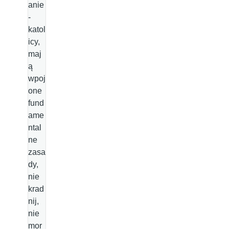
anie
-
katol
icy,
maj
ą
wpoj
one
fund
ame
ntal
ne
zasa
dy,
nie
krad
nij,
nie
mor