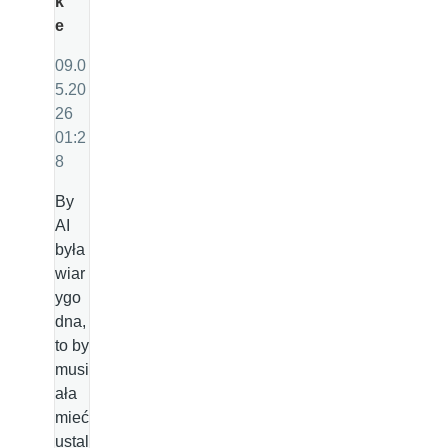
k
e
09.0
5.20
26
01:2
8
By
AI
była
wiar
ygo
dna,
to by
musi
ała
mieć
ustal