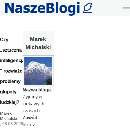
Przejdź do treści
Me
Marek
Czy
Michalski
„sztuczna
inteligencja
” rozwiąże
problemy
Nazwa bloga:
głupoty
Żyjemy w
ludzkiej?
ciekawych
czasach
Marek
Zawód:
Michalski
, 08.05.2026
lekarz