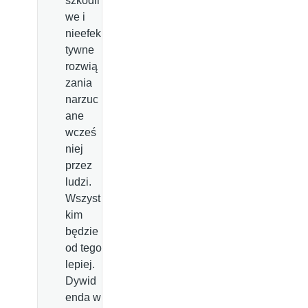
szkodli
we i
nieefek
tywne
rozwią
zania
narzuc
ane
wcześ
niej
przez
ludzi.
Wszyst
kim
będzie
od tego
lepiej.
Dywid
enda w