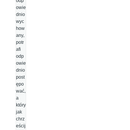
odp
owie
dnio
wyc
how
any,
potr
afi
odp
owie
dnio
post
ępo
wać,
a
który
jak
chrz
eścij