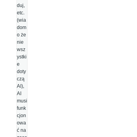
duj,
etc.
(wia
dom
o że
nie
wsz
ystki
e
doty
czą
AI),
AI
musi
funk
cjon
owa
ć na