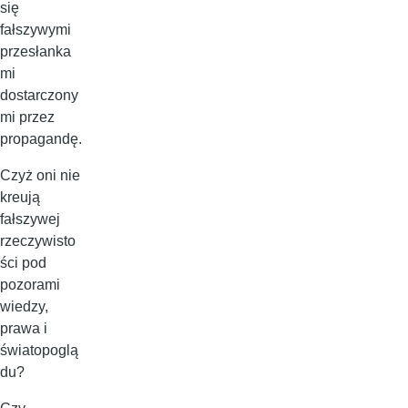
się
fałszywymi
przesłanka
mi
dostarczony
mi przez
propagandę.
Czyż oni nie
kreują
fałszywej
rzeczywisto
ści pod
pozorami
wiedzy,
prawa i
światopoglą
du?