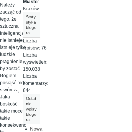
Miasto:
Należy
Kraków
zacząć od
Staty
tego, że
styka
sztuczna
bloge
ra
inteligencja
nie istnieje.
Liczba
Istnieje tylko
wpisów:
76
ludzkie
Liczba
pragnienie
wyświetleń:
by zostać
150,038
Bogiem i
Liczba
posiąść moc
komentarzy:
stwórczą.
844
Jaka
Ostat
nie
boskość,
wpisy
takie moce i
bloge
takie
ra
konsekwenc
Nowa