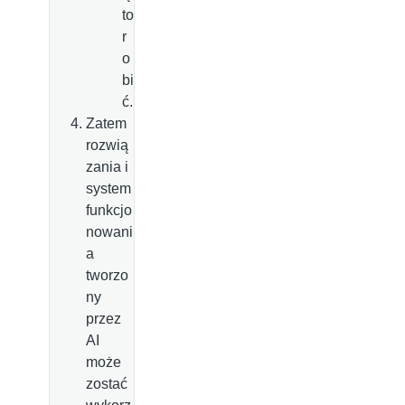
to
r
o
bi
ć.
Zatem
rozwią
zania i
system
funkcjo
nowani
a
tworzo
ny
przez
AI
może
zostać