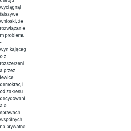
ustroju
wyciągnął
fałszywe
wnioski, że
rozwiązanie
m problemu
-
wynikająceg
o z
rozszerzeni
a przez
lewicę
demokracji
od zakresu
decydowani
a o
sprawach
wspólnych
na prywatne