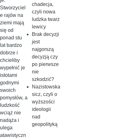
je.
chadecja,
Stworzyciel
czyli nowa
e rajów na
ludzka twarz
ziemi mają
lewicy
się od
Brak decyzji
ponad stu
jest
lat bardzo
najgorszą
dobrze i
decyzją czy
chcieliby
po pierwsze
wypełnić je
nie
istotami
szkodzić?
godnymi
Nazistowska
swoich
sicz, czyli o
pomysłów, a
wyższości
ludzkość
ideologii
wciąż nie
nad
nadąża i
geopolityką
ulega
atawistyczn