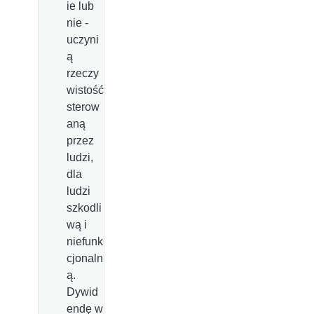
ie lub
nie -
uczyni
ą
rzeczy
wistość
sterow
aną
przez
ludzi,
dla
ludzi
szkodli
wą i
niefunk
cjonaln
ą.
Dywid
endę w