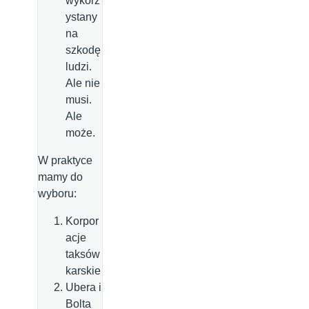
wykorz
ystany
na
szkodę
ludzi.
Ale nie
musi.
Ale
może.
W praktyce
mamy do
wyboru:
Korpor
acje
taksów
karskie
Ubera i
Bolta