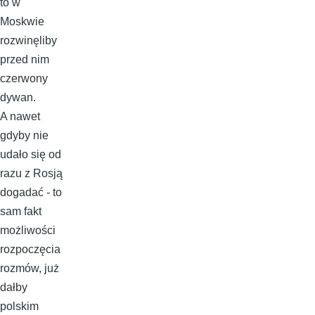
to w
Moskwie
rozwinęliby
przed nim
czerwony
dywan.
A nawet
gdyby nie
udało się od
razu z Rosją
dogadać - to
sam fakt
możliwości
rozpoczęcia
rozmów, już
dałby
polskim