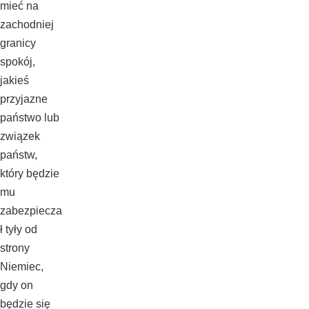
mieć na
zachodniej
granicy
spokój,
jakieś
przyjazne
państwo lub
związek
państw,
który będzie
mu
zabezpiecza
ł tyły od
strony
Niemiec,
gdy on
będzie się