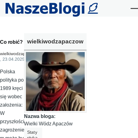
Przejdź do treści
Me
wielkiwodzapaczow
Co robić?
wielkiwodzapaczow
, 23.04.2025
Polska
polityka po
1989 kręci
się wobec
założenia:
W
Nazwa bloga:
przyszłości
Wielki Wódz Apaczów
zagrożenie
Staty
styka