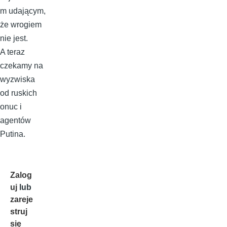
m udającym,
że wrogiem
nie jest.
A teraz
czekamy na
wyzwiska
od ruskich
onuc i
agentów
Putina.
Zalog
uj
lub
zareje
struj
się