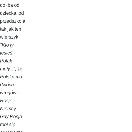
do łba od
dziecka, od
przedszkola,
tak jak ten
wierszyk
"Kto ty
jesteś -
Polak
mały...",
że:
Polska ma
dwóch
wrogów -
Rosję i
Niemcy.
Gdy Rosja
robi się