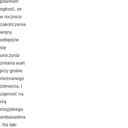
powinien
ogłosić, ze
w rocznice
zakończenia
wojny
odbędzie
się
uroczysta
zmiana wart
przy grobie
nieznanego
żołnierza. I
zaprosić na
nią
rosyjskiego
ambasadora
. Na taki