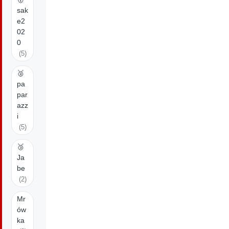
sak
e2
02
0
(5)
🥈
pa
par
azz
i
(5)
🥉
Ja
be
(2)
Mr
ów
ka