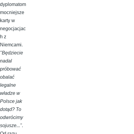
dyplomatom
mocniejsze
karty w
negocjacjac
h z
Niemcami.
"Będziecie
nadal
próbować
obalać
legalne
władze w
Polsce jak
dotąd? To
odwrócimy
sojusze..."
.
Od razu