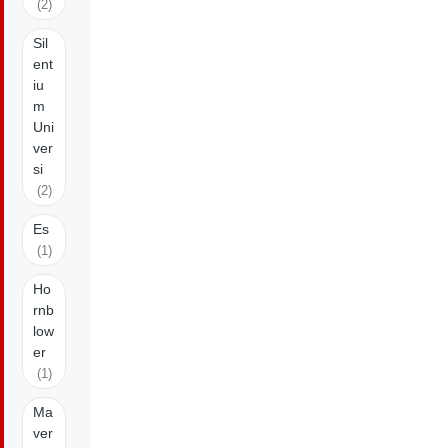
(2)
Sil
ent
iu
m
Uni
ver
si
(2)
Es
(1)
Ho
rnb
low
er
(1)
Ma
ver