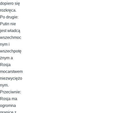
dopiero się
rozkręca.
Po drugie:
Putin nie
jest władcą
wszechmoc
nym i
wszechpotę
żnym a
Rosja
mocarstwem
niezwyciężo
nym.
Przeciwnie:
Rosja ma
ogromna
granice z