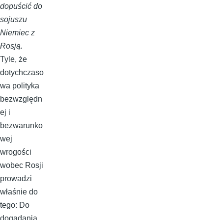
dopuścić do
sojuszu
Niemiec z
Rosją.
Tyle, że
dotychczaso
wa polityka
bezwzględn
ej i
bezwarunko
wej
wrogości
wobec Rosji
prowadzi
właśnie do
tego: Do
dogadania