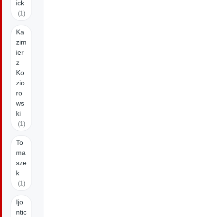
ick
(1)
Ka
zim
ier
z
Ko
zio
ro
ws
ki
(1)
To
ma
sze
k
(1)
Ijo
ntic