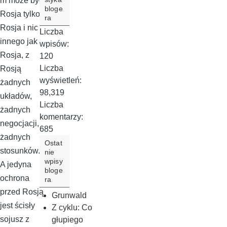
m może być
bloge
Rosja tylko
ra
Rosja i nic
Liczba
innego jak
wpisów:
Rosja, z
120
Liczba
Rosją
wyświetleń:
żadnych
98,319
układów,
Liczba
żadnych
komentarzy:
negocjacji,
685
żadnych
Ostat
stosunków.
nie
wpisy
A jedyna
bloge
ochrona
ra
przed Rosją
Grunwald
jest ścisły
Z cyklu: Co
sojusz z
głupiego