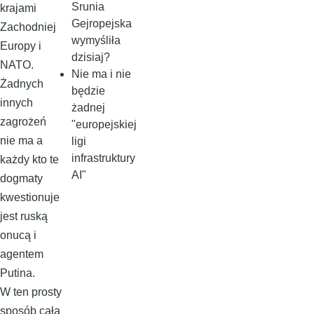
Srunia
krajami
Gejropejska
Zachodniej
wymyśliła
Europy i
dzisiaj?
NATO.
Nie ma i nie
Żadnych
będzie
innych
żadnej
zagrożeń
"europejskiej
nie ma a
ligi
infrastruktury
każdy kto te
AI"
dogmaty
kwestionuje
jest ruską
onucą i
agentem
Putina.
W ten prosty
sposób cała