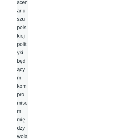
scen
ariu
szu
pols
kiej
polit
yki
będ
ący
m
kom
pro
mise
m
mię
dzy
wolą