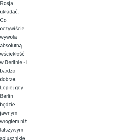
Rosja
układać.
Co
oczywiście
wywoła
absolutną
wściekłość
w Berlinie - i
bardzo
dobrze.
Lepiej gdy
Berlin
będzie
jawnym
wrogiem niż
fałszywym
sojusznikie