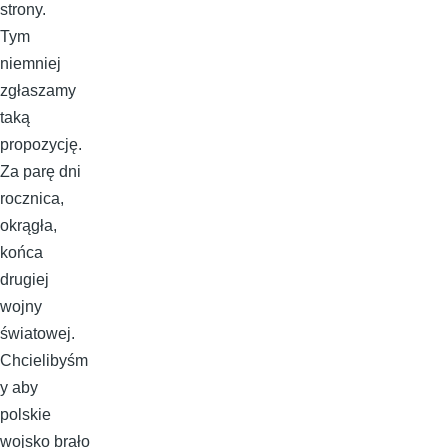
strony.
Tym
niemniej
zgłaszamy
taką
propozycję.
Za parę dni
rocznica,
okrągła,
końca
drugiej
wojny
światowej.
Chcielibyśm
y aby
polskie
wojsko brało