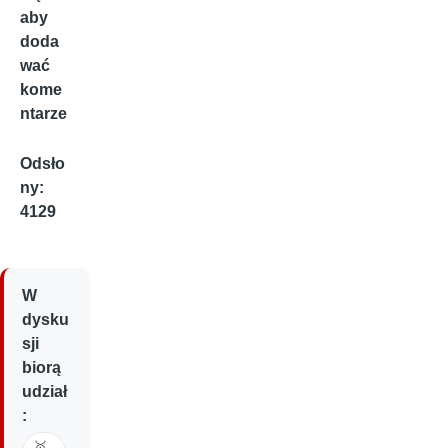
aby
doda
wać
kome
ntarze
Odsło
ny:
4129
W
dysku
sji
biorą
udział
:
🥇