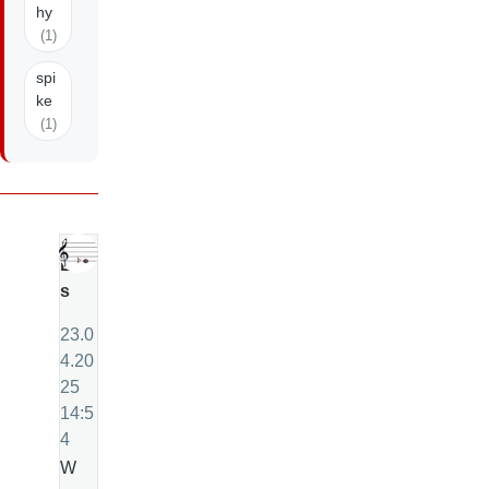
hy
(1)
spi
ke
(1)
E
s
23.0
4.20
25
14:5
4
W