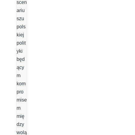
scen
ariu
szu
pols
kiej
polit
yki
będ
ący
m
kom
pro
mise
m
mię
dzy
wolą