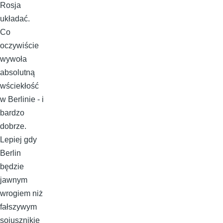
Rosja
układać.
Co
oczywiście
wywoła
absolutną
wściekłość
w Berlinie - i
bardzo
dobrze.
Lepiej gdy
Berlin
będzie
jawnym
wrogiem niż
fałszywym
sojusznikie