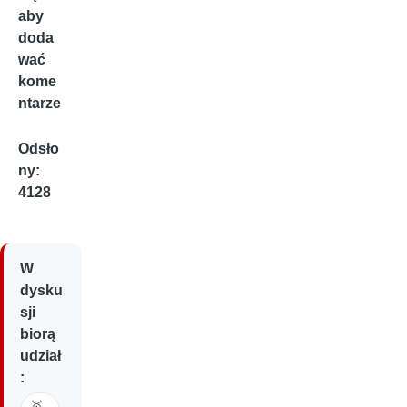
aby
doda
wać
kome
ntarze
Odsło
ny:
4128
W
dysku
sji
biorą
udział
:
🥇