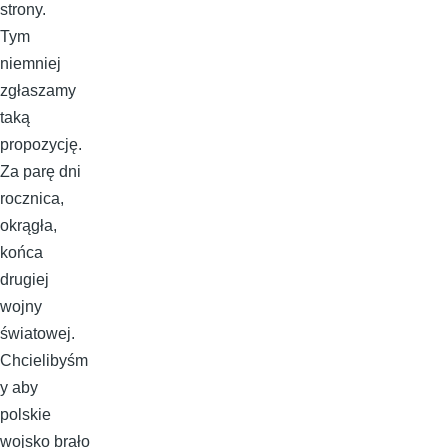
strony.
Tym
niemniej
zgłaszamy
taką
propozycję.
Za parę dni
rocznica,
okrągła,
końca
drugiej
wojny
światowej.
Chcielibyśm
y aby
polskie
wojsko brało