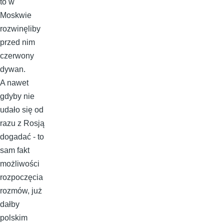
to w
Moskwie
rozwinęliby
przed nim
czerwony
dywan.
A nawet
gdyby nie
udało się od
razu z Rosją
dogadać - to
sam fakt
możliwości
rozpoczęcia
rozmów, już
dałby
polskim