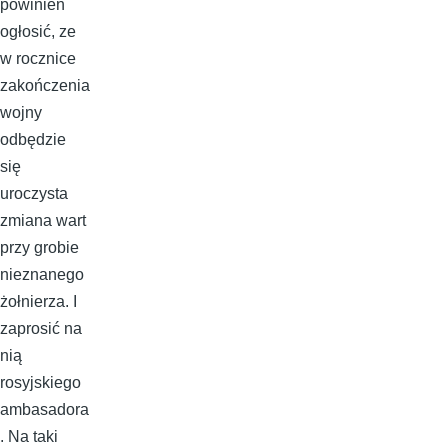
powinien
ogłosić, ze
w rocznice
zakończenia
wojny
odbędzie
się
uroczysta
zmiana wart
przy grobie
nieznanego
żołnierza. I
zaprosić na
nią
rosyjskiego
ambasadora
. Na taki