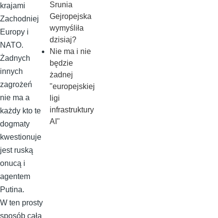
Srunia
krajami
Gejropejska
Zachodniej
wymyśliła
Europy i
dzisiaj?
NATO.
Nie ma i nie
Żadnych
będzie
innych
żadnej
zagrożeń
"europejskiej
nie ma a
ligi
infrastruktury
każdy kto te
AI"
dogmaty
kwestionuje
jest ruską
onucą i
agentem
Putina.
W ten prosty
sposób cała