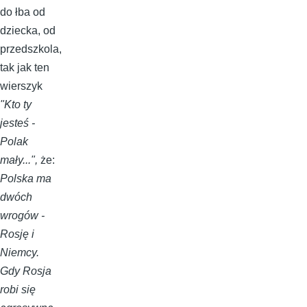
do łba od
dziecka, od
przedszkola,
tak jak ten
wierszyk
"Kto ty
jesteś -
Polak
mały...",
że:
Polska ma
dwóch
wrogów -
Rosję i
Niemcy.
Gdy Rosja
robi się