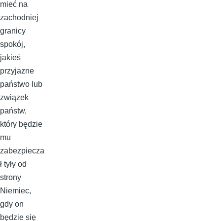
mieć na
zachodniej
granicy
spokój,
jakieś
przyjazne
państwo lub
związek
państw,
który będzie
mu
zabezpiecza
ł tyły od
strony
Niemiec,
gdy on
będzie się