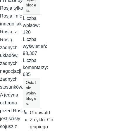
m może być
bloge
Rosja tylko
ra
Rosja i nic
Liczba
innego jak
wpisów:
Rosja, z
120
Liczba
Rosją
wyświetleń:
żadnych
98,307
układów,
Liczba
żadnych
komentarzy:
negocjacji,
685
żadnych
Ostat
stosunków.
nie
wpisy
A jedyna
bloge
ochrona
ra
przed Rosją
Grunwald
jest ścisły
Z cyklu: Co
sojusz z
głupiego