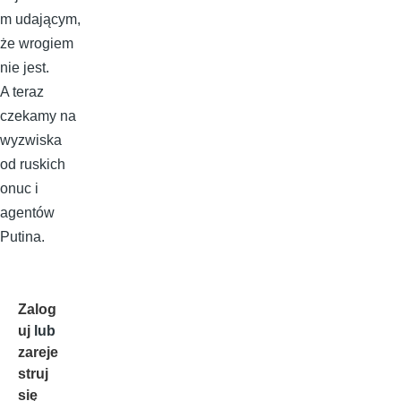
m udającym,
że wrogiem
nie jest.
A teraz
czekamy na
wyzwiska
od ruskich
onuc i
agentów
Putina.
Zalog
uj
lub
zareje
struj
się