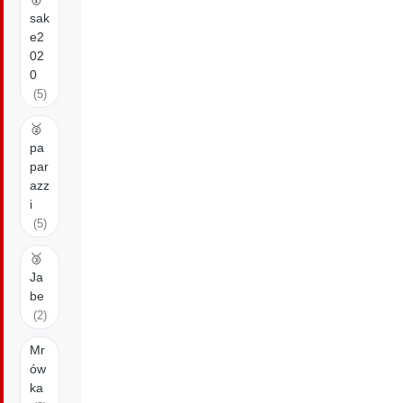
sak
e2
02
0
(5)
🥈
pa
par
azz
i
(5)
🥉
Ja
be
(2)
Mr
ów
ka