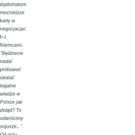
dyplomatom
mocniejsze
karty w
negocjacjac
h z
Niemcami.
"Będziecie
nadal
próbować
obalać
legalne
władze w
Polsce jak
dotąd? To
odwrócimy
sojusze..."
.
Od razu