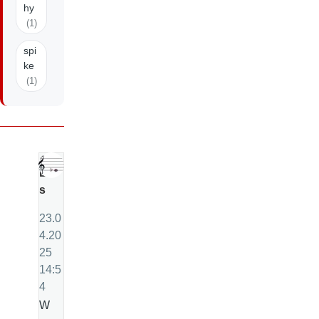
hy
(1)
spi
ke
(1)
E
s
23.0
4.20
25
14:5
4
W