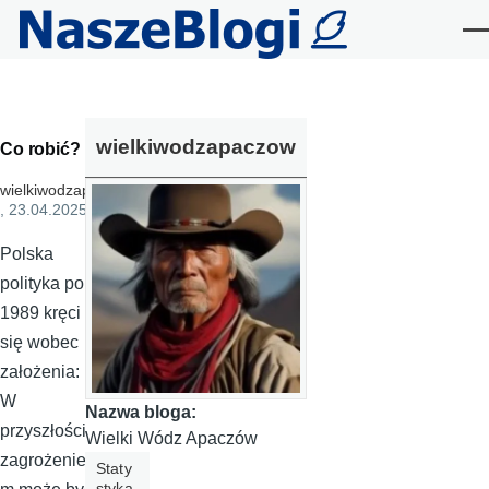
Przejdź do treści
Me
wielkiwodzapaczow
Co robić?
wielkiwodzapaczow
, 23.04.2025
Polska
polityka po
1989 kręci
się wobec
założenia:
W
Nazwa bloga:
przyszłości
Wielki Wódz Apaczów
zagrożenie
Staty
styka