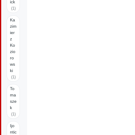
ick
(1)
Ka
zim
ier
z
Ko
zio
ro
ws
ki
(1)
To
ma
sze
k
(1)
Ijo
ntic