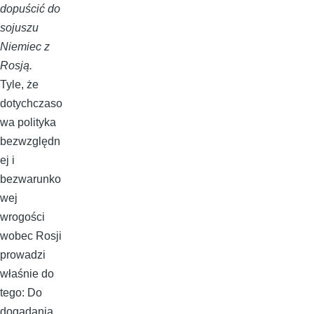
dopuścić do
sojuszu
Niemiec z
Rosją.
Tyle, że
dotychczaso
wa polityka
bezwzględn
ej i
bezwarunko
wej
wrogości
wobec Rosji
prowadzi
właśnie do
tego: Do
dogadania