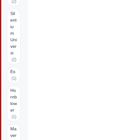
(2)
Sil
ent
iu
m
Uni
ver
si
(2)
Es
(1)
Ho
rnb
low
er
(1)
Ma
ver