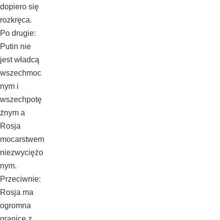
dopiero się
rozkręca.
Po drugie:
Putin nie
jest władcą
wszechmoc
nym i
wszechpotę
żnym a
Rosja
mocarstwem
niezwyciężo
nym.
Przeciwnie:
Rosja ma
ogromna
granice z