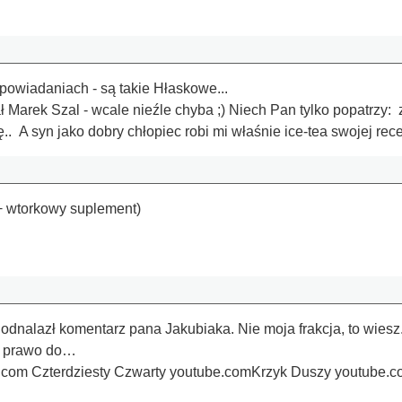
powiadaniach - są takie Hłaskowe...
Marek Szal - wcale nieźle chyba ;) Niech Pan tylko popatrzy: 
ę.. A syn jako dobry chłopiec robi mi właśnie ice-tea swojej rece
+ wtorkowy suplement)
dnalazł komentarz pana Jakubiaka. Nie moja frakcja, to wiesz. 
sz prawo do…
.com Czterdziesty Czwarty youtube.comKrzyk Duszy youtube.