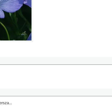
rsza...