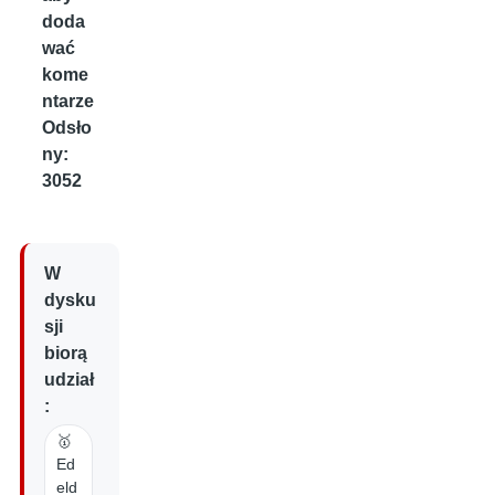
doda
wać
kome
ntarze
Odsło
ny:
3052
W
dysku
sji
biorą
udział
:
🥇
Ed
eld