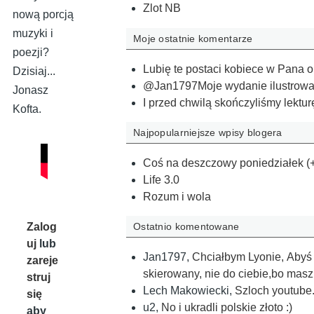
Zlot NB
nową porcją
muzyki i
Moje ostatnie komentarze
poezji?
Lubię te postaci kobiece w Pana o
Dzisiaj...
@Jan1797Moje wydanie ilustrował 
Jonasz
I przed chwilą skończyliśmy lektur
Kofta.
Najpopularniejsze wpisy blogera
Coś na deszczowy poniedziałek (
Life 3.0
Rozum i wola
Zalog
Ostatnio komentowane
uj
lub
Jan1797
,
Chciałbym Lyonie, Abyś o
zareje
skierowany, nie do ciebie,bo ma
struj
Lech Makowiecki
,
Szloch youtube
się
u2
,
No i ukradli polskie złoto :)
aby