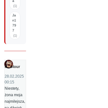
a
(1)
Ja
n1
79
7
(1)
tricolour
28.02.2025
00:15
Niestety,
żona moja
najmilejsza,
na dźwięk