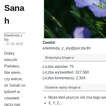
Sana
h
Edeldreda z
Ely
Zawód:
, 27.02.2025
edeldreda_z_ely@poczta.fm
Dobry
Statystyka blogera
wieczór
Państwu,
Liczba wpisów:
75
Liczba wyświetleń:
327,560
Nie wiem,
Liczba komentarzy:
2,304
czy wiecie,
że Sanah co
Ostatnie wpisy blogera
tydzień w
Może ktoś jeszcze nie zna tego wie
czwartek
X, Y, Z...
raczy nas