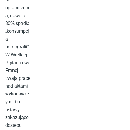
ograniczeni
a, nawet o
80% spadła
„konsumpcj
a
pornografii”.
W Wielkiej
Brytanii i we
Francji
trwają prace
nad aktami
wykonawcz
ymi, bo
ustawy
zakazujące
dostępu