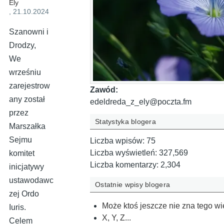
Ely
, 21.10.2024
Szanowni i
Drodzy,
We
wrześniu
zarejestrow
Zawód:
any został
edeldreda_z_ely@poczta.fm
przez
Statystyka blogera
Marszałka
Sejmu
Liczba wpisów:
75
Liczba wyświetleń:
327,569
komitet
Liczba komentarzy:
2,304
inicjatywy
ustawodawc
Ostatnie wpisy blogera
zej Ordo
Może ktoś jeszcze nie zna tego wie
Iuris.
X, Y, Z...
Celem