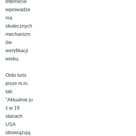
Internecie
wprowadze
nia
skutecznych
mechanizm
ów
weryfikacji
wieku.
Ordo Iuris
pisze m.in.
tak:
"Aktualnie ju
ż w 19
stanach
USA
obowiązują