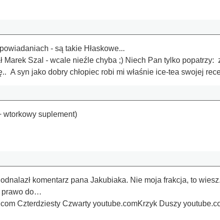
powiadaniach - są takie Hłaskowe...
Marek Szal - wcale nieźle chyba ;) Niech Pan tylko popatrzy: 
ę.. A syn jako dobry chłopiec robi mi właśnie ice-tea swojej rece
+ wtorkowy suplement)
dnalazł komentarz pana Jakubiaka. Nie moja frakcja, to wiesz. 
sz prawo do…
.com Czterdziesty Czwarty youtube.comKrzyk Duszy youtube.