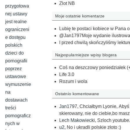
Zlot NB
przygotowa
nej ustawy
Moje ostatnie komentarze
jest realne
Lubię te postaci kobiece w Pana o
ograniczeni
@Jan1797Moje wydanie ilustrował 
e dostępu
I przed chwilą skończyliśmy lektur
polskich
dzieci do
Najpopularniejsze wpisy blogera
pornografii
Coś na deszczowy poniedziałek (
poprzez
Life 3.0
ustawowe
Rozum i wola
wymuszenie
na
Ostatnio komentowane
dostawach
Jan1797
,
Chciałbym Lyonie, Abyś o
treści
skierowany, nie do ciebie,bo ma
pornograficz
Lech Makowiecki
,
Szloch youtube
nych w
u2
,
No i ukradli polskie złoto :)