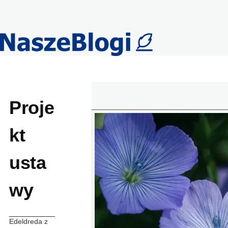
Przejdź do treści
Proje
kt
usta
wy
Edeldreda z