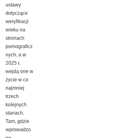
ustawy
dotyczące
weryfikacji
wieku na
stronach
pornograficz
nych, a w
2025 r.
wejdą one w
życie w co
najmniej
trzech
kolejnych
stanach.
Tam, gdzie
wprowadzo
no