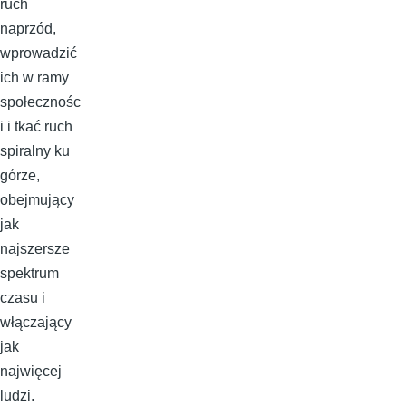
ruch
naprzód,
wprowadzić
ich w ramy
społecznośc
i i tkać ruch
spiralny ku
górze,
obejmujący
jak
najszersze
spektrum
czasu i
włączający
jak
najwięcej
ludzi.