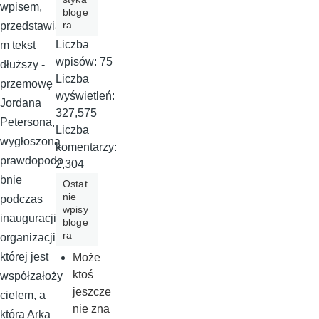
wpisem,
bloge
ra
przedstawia
Liczba
m tekst
wpisów:
75
dłuższy -
Liczba
przemowę
wyświetleń:
Jordana
327,575
Petersona,
Liczba
wygłoszoną
komentarzy:
prawdopodo
2,304
bnie
Ostat
nie
podczas
wpisy
inauguracji
bloge
ra
organizacji,
której jest
Może
ktoś
współzałoży
jeszcze
cielem, a
nie zna
która Arka