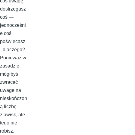
coś uwagę,
dostrzegasz
coś —
jednocześni
e coś
poświęcasz
- dlaczego?
Ponieważ w
zasadzie
mógłbyś
zwracać
uwagę na
nieskończon
ą liczbę
zjawisk, ale
tego nie
robisz.