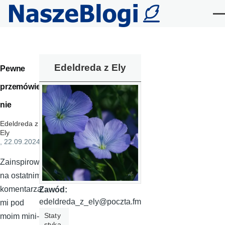
Przejdź do treści
Me
Edeldreda z Ely
Pewne
przemówie
nie
Edeldreda z
Ely
, 22.09.2024
Zainspirowa
na ostatnimi
komentarza
Zawód:
edeldreda_z_ely@poczta.fm
mi pod
Staty
moim mini-
styka