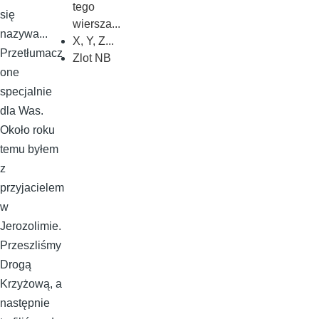
tego
się
wiersza...
nazywa...
X, Y, Z...
Przetłumacz
Zlot NB
one
specjalnie
dla Was.
Około roku
temu byłem
z
przyjacielem
w
Jerozolimie.
Przeszliśmy
Drogą
Krzyżową, a
następnie