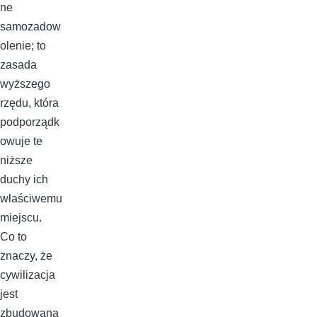
ne
samozadow
olenie; to
zasada
wyższego
rzędu, która
podporządk
owuje te
niższe
duchy ich
właściwemu
miejscu.
Co to
znaczy, że
cywilizacja
jest
zbudowana