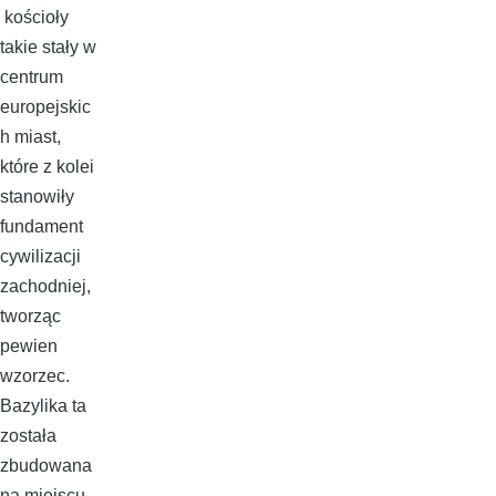
kościoły
takie stały w
centrum
europejskic
h miast,
które z kolei
stanowiły
fundament
cywilizacji
zachodniej,
tworząc
pewien
wzorzec.
Bazylika ta
została
zbudowana
na miejscu