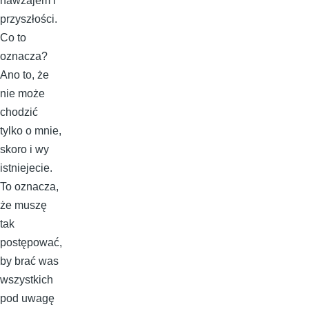
nawzajem i
przyszłości.
Co to
oznacza?
Ano to, że
nie może
chodzić
tylko o mnie,
skoro i wy
istniejecie.
To oznacza,
że muszę
tak
postępować,
by brać was
wszystkich
pod uwagę