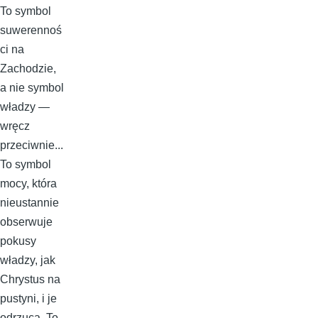
To symbol
suwerennoś
ci na
Zachodzie,
a nie symbol
władzy —
wręcz
przeciwnie...
To symbol
mocy, która
nieustannie
obserwuje
pokusy
władzy, jak
Chrystus na
pustyni, i je
odrzuca. To