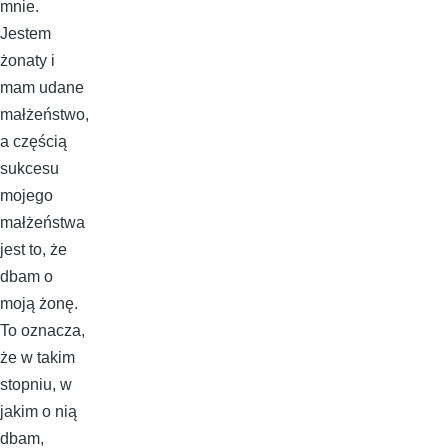
mnie.
Jestem
żonaty i
mam udane
małżeństwo,
a częścią
sukcesu
mojego
małżeństwa
jest to, że
dbam o
moją żonę.
To oznacza,
że w takim
stopniu, w
jakim o nią
dbam,