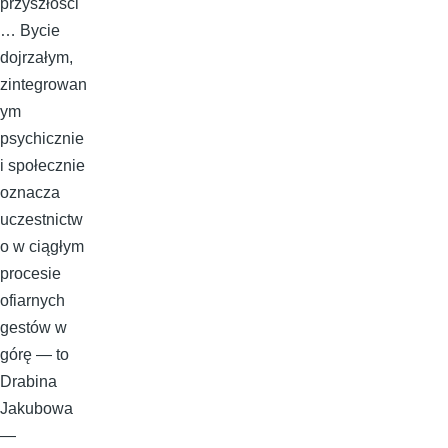
przyszłości
… Bycie
dojrzałym,
zintegrowan
ym
psychicznie
i społecznie
oznacza
uczestnictw
o w ciągłym
procesie
ofiarnych
gestów w
górę — to
Drabina
Jakubowa
—