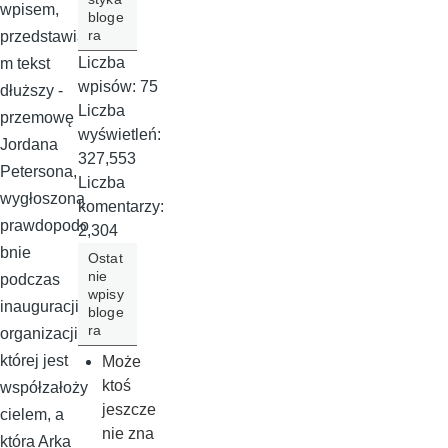
wpisem,
bloge
ra
przedstawia
Liczba
m tekst
wpisów:
75
dłuższy -
Liczba
przemowę
wyświetleń:
Jordana
327,553
Petersona,
Liczba
wygłoszoną
komentarzy:
prawdopodo
2,304
bnie
Ostat
nie
podczas
wpisy
inauguracji
bloge
ra
organizacji,
której jest
Może
ktoś
współzałoży
jeszcze
cielem, a
nie zna
która Arka