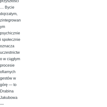
przyszłości
… Bycie
dojrzałym,
zintegrowan
ym
psychicznie
i społecznie
oznacza
uczestnictw
o w ciągłym
procesie
ofiarnych
gestów w
górę — to
Drabina
Jakubowa
—