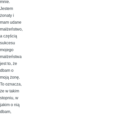
mnie.
Jestem
żonaty i
mam udane
małżeństwo,
a częścią
sukcesu
mojego
małżeństwa
jest to, że
dbam o
moją żonę.
To oznacza,
że w takim
stopniu, w
jakim o nią
dbam,