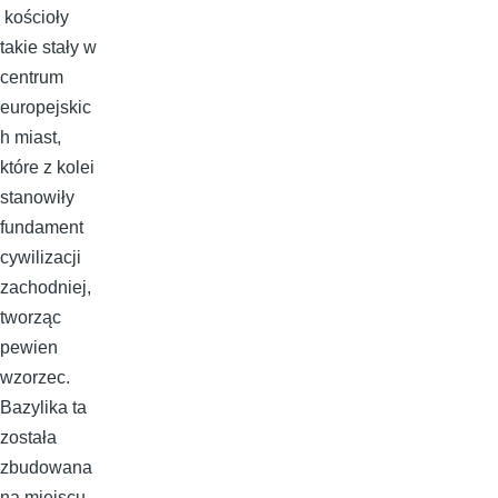
kościoły
takie stały w
centrum
europejskic
h miast,
które z kolei
stanowiły
fundament
cywilizacji
zachodniej,
tworząc
pewien
wzorzec.
Bazylika ta
została
zbudowana
na miejscu