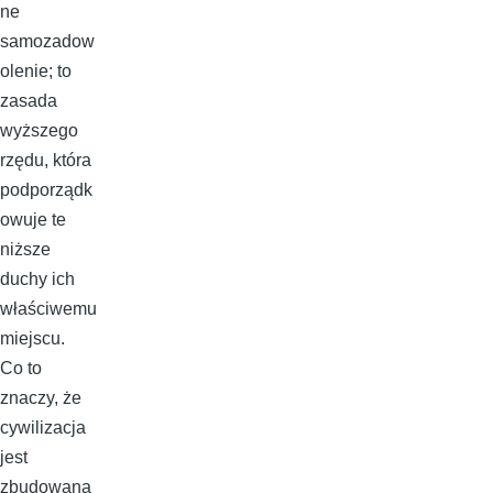
ne
samozadow
olenie; to
zasada
wyższego
rzędu, która
podporządk
owuje te
niższe
duchy ich
właściwemu
miejscu.
Co to
znaczy, że
cywilizacja
jest
zbudowana