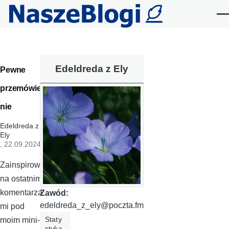
Przejdź do treści
Me
Edeldreda z Ely
Pewne
przemówie
nie
Edeldreda z
Ely
, 22.09.2024
Zainspirowa
na ostatnimi
komentarza
Zawód:
edeldreda_z_ely@poczta.fm
mi pod
Staty
moim mini-
styka