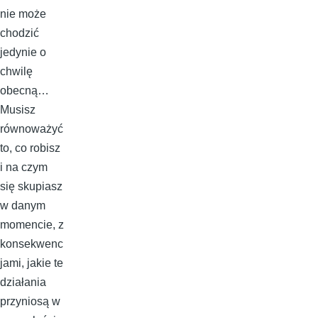
nie może
chodzić
jedynie o
chwilę
obecną…
Musisz
równoważyć
to, co robisz
i na czym
się skupiasz
w danym
momencie, z
konsekwenc
jami, jakie te
działania
przyniosą w