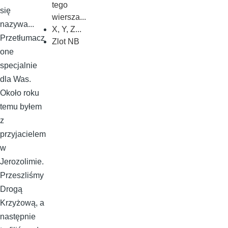
tego
się
wiersza...
nazywa...
X, Y, Z...
Przetłumacz
Zlot NB
one
specjalnie
dla Was.
Około roku
temu byłem
z
przyjacielem
w
Jerozolimie.
Przeszliśmy
Drogą
Krzyżową, a
następnie