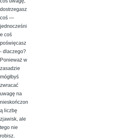
coś uwagę,
dostrzegasz
coś —
jednocześni
e coś
poświęcasz
- dlaczego?
Ponieważ w
zasadzie
mógłbyś
zwracać
uwagę na
nieskończon
ą liczbę
zjawisk, ale
tego nie
robisz.