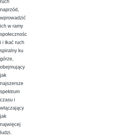
ruch
naprzód,
wprowadzić
ich w ramy
społecznośc
i i tkać ruch
spiralny ku
górze,
obejmujący
jak
najszersze
spektrum
czasu i
włączający
jak
najwięcej
ludzi.