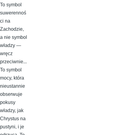
To symbol
suwerennoś
ci na
Zachodzie,
a nie symbol
władzy —
wręcz
przeciwnie...
To symbol
mocy, która
nieustannie
obserwuje
pokusy
władzy, jak
Chrystus na
pustyni, i je
odrzuca. To