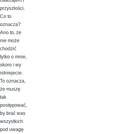
nawzajem i
przyszłości.
Co to
oznacza?
Ano to, że
nie może
chodzić
tylko o mnie,
skoro i wy
istniejecie.
To oznacza,
że muszę
tak
postępować,
by brać was
wszystkich
pod uwagę