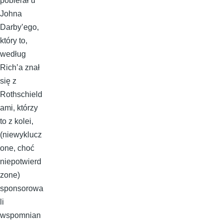
pobierał u
Johna
Darby’ego,
który to,
według
Rich’a znał
się z
Rothschield
ami, którzy
to z kolei,
(niewyklucz
one, choć
niepotwierd
zone)
sponsorowa
li
wspomnian