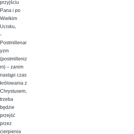
przyjściu
Pana i po
Wielkim
Ucisku,
-
Postmillenar
yzm
(postmilleniz
m) – zanim
nastąpi czas
królowania z
Chrystusem,
trzeba
będzie
przejść
przez
cierpienia