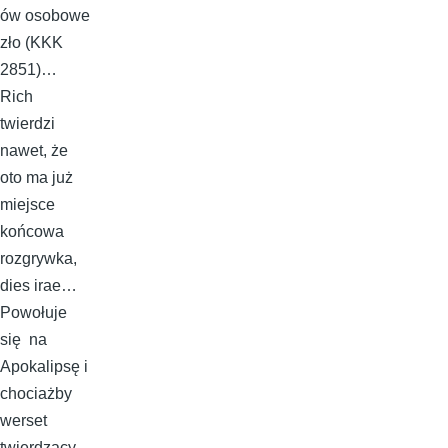
ów osobowe
zło (KKK
2851)…
Rich
twierdzi
nawet, że
oto ma już
miejsce
końcowa
rozgrywka,
dies irae…
Powołuje
się na
Apokalipsę i
chociażby
werset
twierdzący,