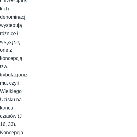
chrześcijańs
kich
denominacji
występują
różnice i
wiążą się
one z
koncepcją
tzw.
trybulacjoniz
mu, czyli
Wielkiego
Ucisku na
końcu
czasów (J
16, 33).
Koncepcja