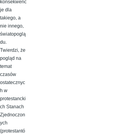
konsekwenc
je dla
takiego, a
nie innego,
światopoglą
du.
Twierdzi, że
pogląd na
temat
czasów
ostatecznyc
h w
protestancki
ch Stanach
Zjednoczon
ych
(protestantó