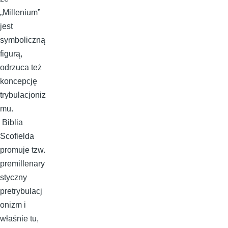
„Millenium”
jest
symboliczną
figurą,
odrzuca też
koncepcję
trybulacjoniz
mu.
Biblia
Scofielda
promuje tzw.
premillenary
styczny
pretrybulacj
onizm i
właśnie tu,