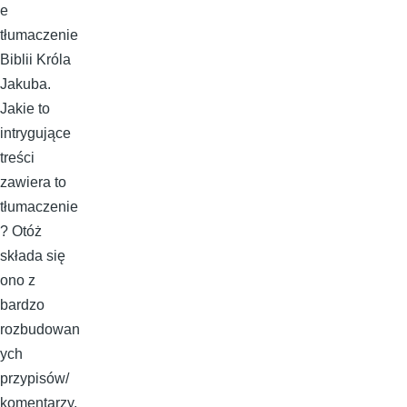
e
tłumaczenie
Biblii Króla
Jakuba.
Jakie to
intrygujące
treści
zawiera to
tłumaczenie
? Otóż
składa się
ono z
bardzo
rozbudowan
ych
przypisów/
komentarzy,