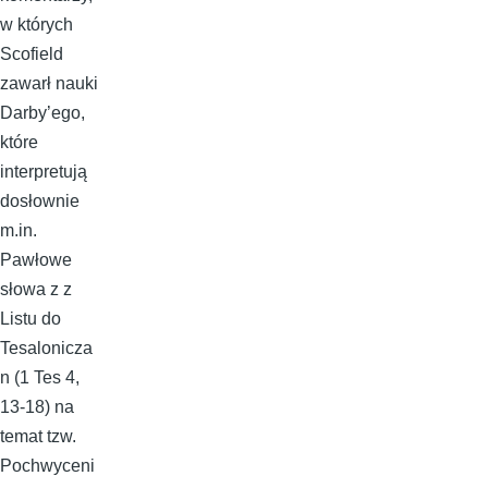
w których
Scofield
zawarł nauki
Darby’ego,
które
interpretują
dosłownie
m.in.
Pawłowe
słowa z z
Listu do
Tesalonicza
n (1 Tes 4,
13-18) na
temat tzw.
Pochwyceni