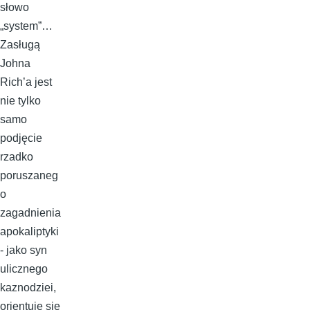
słowo
„system”…
Zasługą
Johna
Rich’a jest
nie tylko
samo
podjęcie
rzadko
poruszaneg
o
zagadnienia
apokaliptyki
- jako syn
ulicznego
kaznodziei,
orientuje się