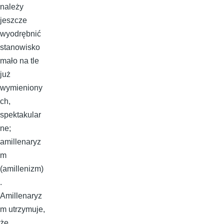
należy
jeszcze
wyodrębnić
stanowisko
mało na tle
już
wymieniony
ch,
spektakular
ne;
amillenaryz
m
(amillenizm)
.
Amillenaryz
m utrzymuje,
że