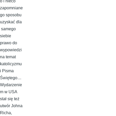
o i nieco
zapomniane
go sposobu
uzyskać dla
samego
siebie
prawo do
wypowiedzi
na temat
katolicyzmu
i Pisma
Świętego…
Wydarzenie
m w USA
stał się też
utwór Johna
Richa,