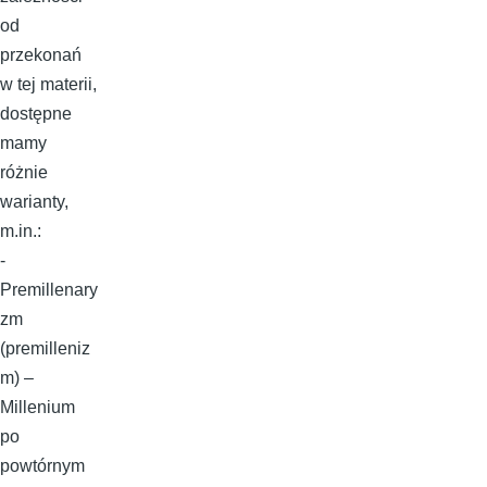
od
przekonań
w tej materii,
dostępne
mamy
różnie
warianty,
m.in.:
-
Premillenary
zm
(premilleniz
m) –
Millenium
po
powtórnym