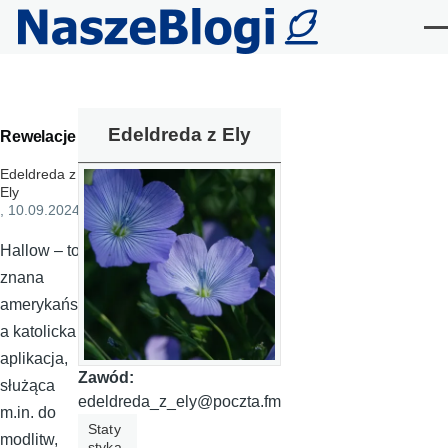
Przejdź do treści
Me
Edeldreda z Ely
Rewelacje
Edeldreda z
Ely
, 10.09.2024
Hallow – to
znana
amerykańsk
a katolicka
aplikacja,
Zawód:
służąca
edeldreda_z_ely@poczta.fm
m.in. do
Staty
modlitw,
styka