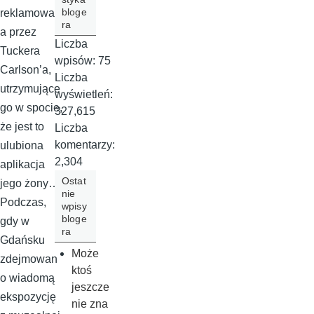
bloge
reklamowan
ra
a przez
Liczba
Tuckera
wpisów:
75
Carlson’a,
Liczba
utrzymujące
wyświetleń:
go w spocie,
327,615
że jest to
Liczba
komentarzy:
ulubiona
2,304
aplikacja
Ostat
jego żony…
nie
Podczas,
wpisy
bloge
gdy w
ra
Gdańsku
Może
zdejmowan
ktoś
o wiadomą
jeszcze
ekspozycję
nie zna