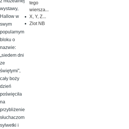
z muzealnej
tego
wystawy,
wiersza...
Hallow w
X, Y, Z...
Zlot NB
swym
popularnym
bloku o
nazwie:
„siedem dni
ze
świętymi”,
cały boży
dzień
poświęciła
na
przybliżenie
słuchaczom
sylwetki i