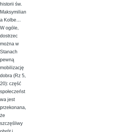
historii św.
Maksymilian
a Kolbe…
W ogóle,
dostrzec
można w
Stanach
pewną
mobilizację
dobra (Rz 5,
20): część
społeczeńst
wa jest
przekonana,
że
szczęśliwy
obrót i