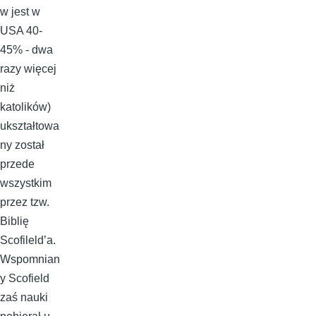
w jest w
USA 40-
45% - dwa
razy więcej
niż
katolików)
ukształtowa
ny został
przede
wszystkim
przez tzw.
Biblię
Scofileld’a.
Wspomnian
y Scofield
zaś nauki