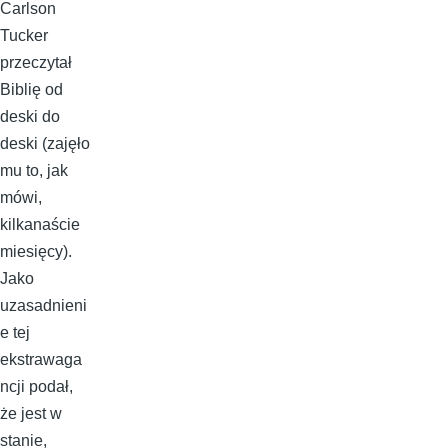
Carlson
Tucker
przeczytał
Biblię od
deski do
deski (zajęło
mu to, jak
mówi,
kilkanaście
miesięcy).
Jako
uzasadnieni
e tej
ekstrawaga
ncji podał,
że jest w
stanie,