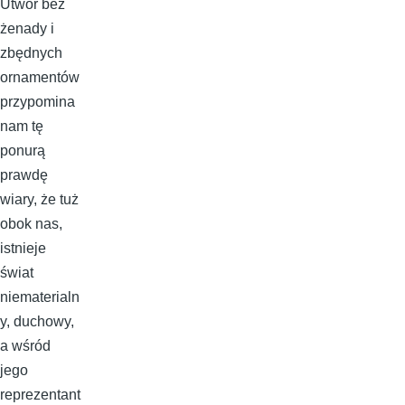
Utwór bez
żenady i
zbędnych
ornamentów
przypomina
nam tę
ponurą
prawdę
wiary, że tuż
obok nas,
istnieje
świat
niematerialn
y, duchowy,
a wśród
jego
reprezentant