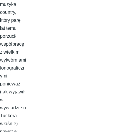
muzyka
country,
który parę
lat temu
porzucił
współpracę
z wielkimi
wytwórniami
fonograficzn
ymi,
ponieważ,
(jak wyjawił
w
wywiadzie u
Tuckera
właśnie)
nawet w