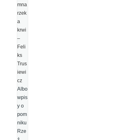
mna
rzek
a
krwi
–
Feli
ks
Trus
iewi
cz
Albo
wpis
y o
pom
niku
Rze
ź