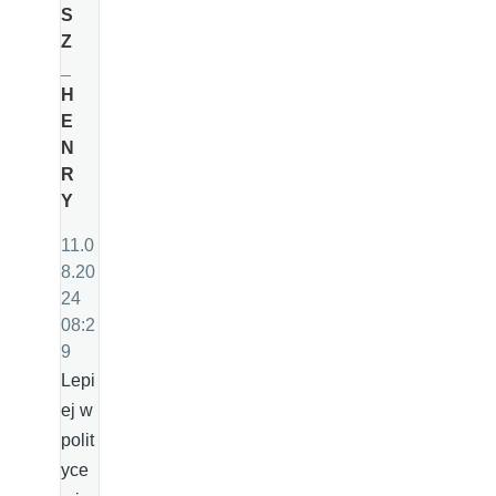
S
Z
_
H
E
N
R
Y
11.0
8.20
24
08:2
9
Lepi
ej w
polit
yce