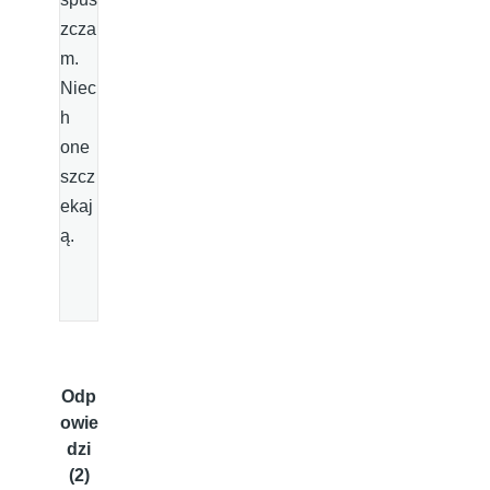
zcza
m.
Niec
h
one
szcz
ekaj
ą.
Odp
owie
dzi
(2)