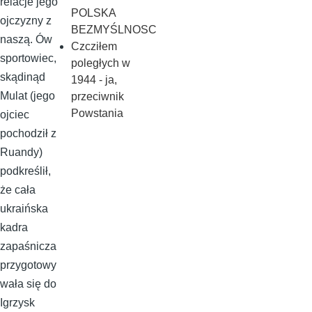
relacje jego
POLSKA
ojczyzny z
BEZMYŚLNOSC
naszą. Ów
Czcziłem
sportowiec,
poległych w
skądinąd
1944 - ja,
Mulat (jego
przeciwnik
Powstania
ojciec
pochodził z
Ruandy)
podkreślił,
że cała
ukraińska
kadra
zapaśnicza
przygotowy
wała się do
Igrzysk