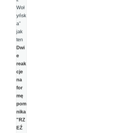
Woł
yńsk
a"
jak
ten
Dwi
e
reak
cje
na
for
mę
pom
nika
"RZ
EŹ