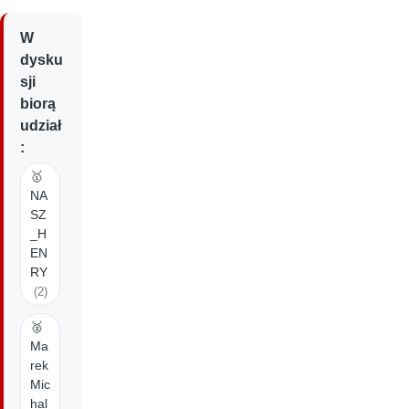
W
dysku
sji
biorą
udział
:
🥇
NA
SZ
_H
EN
RY
(2)
🥈
Ma
rek
Mic
hal