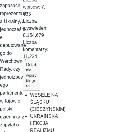
zapasach,
wpisów:
7,
reprezentant
033
Liczba
a Ukrainy, a
wyświetleń:
jednocześni
8,154,679
e
Liczba
deputowane
komentarzy:
go do
11,224
Werchownej
Ostat
Rady, czyli
nie
wpisy
jednoizbow
bloge
ego
ra
parlamentu
WESELE NA
w Kijowie
ŚLĄSKU
polski
(CIESZYNSKIM)
UKRAINSKA
dziennikarz
LEKCJA
zapytał o
REALIZMU I