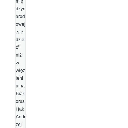
mię
dzyn
arod
owej
„sie
dzie
ć”
niż
w
więz
ieni
u na
Biał
orus
i jak
Andr
zej