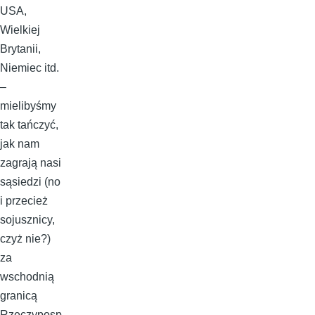
USA,
Wielkiej
Brytanii,
Niemiec itd.
–
mielibyśmy
tak tańczyć,
jak nam
zagrają nasi
sąsiedzi (no
i przecież
sojusznicy,
czyż nie?)
za
wschodnią
granicą
Rzeczyposp