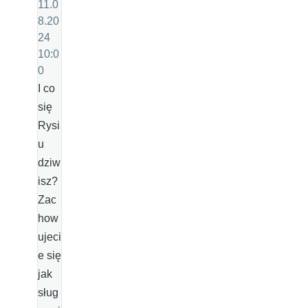
11.0
8.20
24
10:0
0
I co
się
Rysi
u
dziw
isz?
Zac
how
ujeci
e się
jak
sług