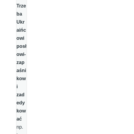
Trze
ba
Ukr
aińc
owi
posł
owi-
zap
aśni
kow
i
zad
edy
kow
ać
np.