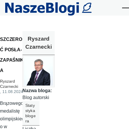
Przejdź do treści
Me
Ryszard
SZCZEROŚ
Czarnecki
Ć POSŁA-
ZAPAŚNIK
A
Ryszard
Czarnecki
Nazwa bloga:
, 11.08.2024
Blog autorski
Brązowego
Staty
styka
medalistę
bloge
olimpijskieg
ra
o w
Liczba