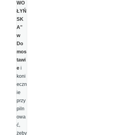
WO
ŁYŃ
SK
A"
w
Do
mos
tawi
e
i
koni
eczn
ie
przy
piln
owa
ć,
żeby