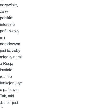
oczywiste,
że w
polskim
interesie
państwowy
m i
narodowym
jest to, żeby
między nami
a Rosją
istniało
realnie
funkcjonując
e państwo.
Tak, taki
„bufor” jest