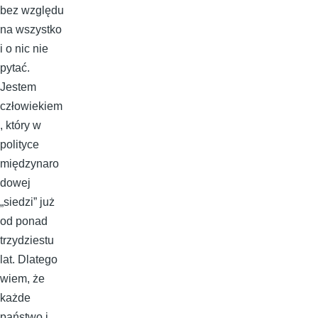
bez względu
na wszystko
i o nic nie
pytać.
Jestem
człowiekiem
, który w
polityce
międzynaro
dowej
„siedzi” już
od ponad
trzydziestu
lat. Dlatego
wiem, że
każde
państwo i