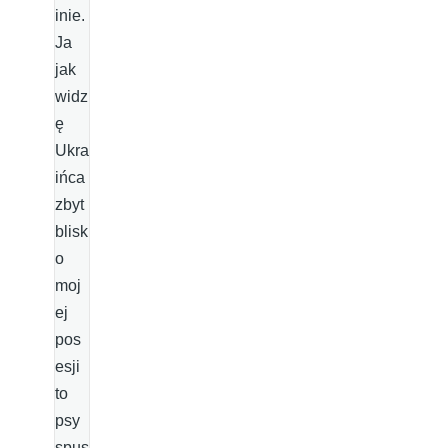
inie.
Ja
jak
widz
ę
Ukra
ińca
zbyt
blisk
o
moj
ej
pos
esji
to
psy
spus