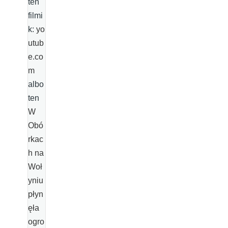
ten
filmi
k:
yo
utub
e.co
m
albo
ten
W
Obó
rkac
h na
Woł
yniu
płyn
ęła
ogro