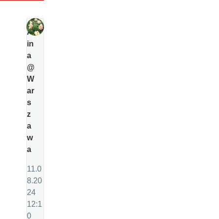
Al
in
a
@
W
ar
s
z
a
w
a
11.0
8.20
24
12:1
0