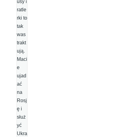
usy i
ratle
rki to
tak
was
trakt
ują.
Maci
e
ujad
ać
na
Rosj
ę i
służ
yć
Ukra