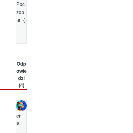
Poc
zob
ut ;-)
Odp
owie
dzi
(4)
P
er
s