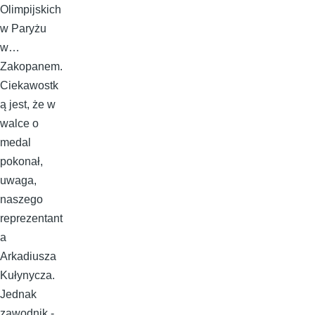
Olimpijskich
w Paryżu
w…
Zakopanem.
Ciekawostk
ą jest, że w
walce o
medal
pokonał,
uwaga,
naszego
reprezentant
a
Arkadiusza
Kułynycza.
Jednak
zawodnik -