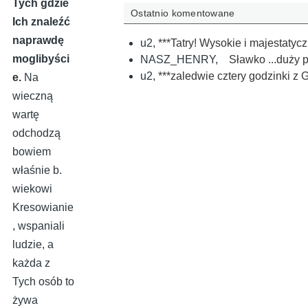
Tych gdzie
Ostatnio komentowane
Ich znaleźć
naprawdę
u2
,
***Tatry! Wysokie i majestatyc
moglibyści
NASZ_HENRY
,
Sławko ...duży
u2
,
***zaledwie cztery godzinki z G
e.
Na
wieczną
wartę
odchodzą
bowiem
właśnie b.
wiekowi
Kresowianie
, wspaniali
ludzie, a
każda z
Tych osób to
żywa