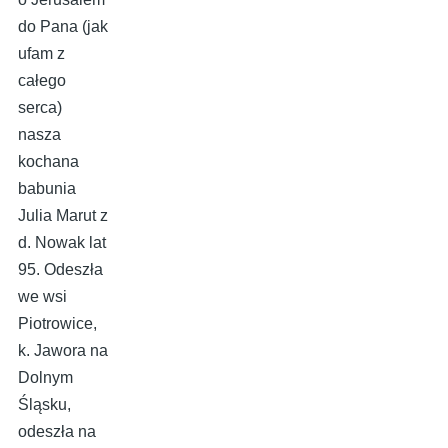
do Pana (jak
ufam z
całego
serca)
nasza
kochana
babunia
Julia Marut z
d. Nowak lat
95. Odeszła
we wsi
Piotrowice,
k. Jawora na
Dolnym
Śląsku,
odeszła na