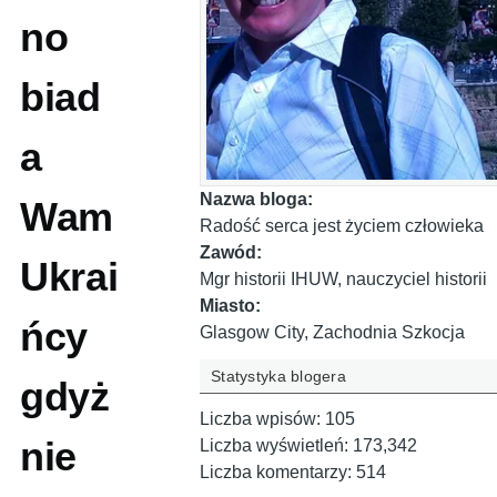
no
biad
a
Nazwa bloga:
Wam
Radość serca jest życiem człowieka
Zawód:
Ukrai
Mgr historii IHUW, nauczyciel historii
Miasto:
ńcy
Glasgow City, Zachodnia Szkocja
Statystyka blogera
gdyż
Liczba wpisów:
105
nie
Liczba wyświetleń:
173,342
Liczba komentarzy:
514