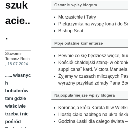
szuk
Ostatnie wpisy blogera
acie..
Murzasichle i Tatry
Pielgrzymka na wyspę Iona i do S
Bishop Seat
.
Moje ostatnie komentarze
Sławomir
Pewnie co się będziesz więcej tru
Tomasz Roch
Kościół chaldejski stanął w obroni
, 18.07.2024
supplicans" kard. Victora Manuel
...... własnyc
Żyjemy w czasach milczących Past
wyraźny przykład zdrady Pana Bo
h
bohaterów
Najpopularniejsze wpisy blogera
tam gdzie
właściwie
Koronacja króla Karola III w Wielki
trzeba i nie
Hostią ciało nabitego na ukraiński
Godzina Łaski dla całego świata –
pośród