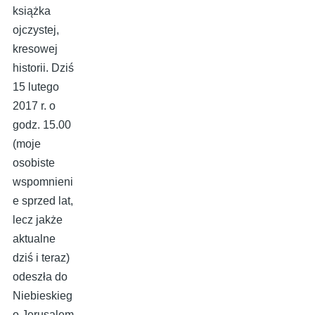
książka
ojczystej,
kresowej
historii. Dziś
15 lutego
2017 r. o
godz. 15.00
(moje
osobiste
wspomnieni
e sprzed lat,
lecz jakże
aktualne
dziś i teraz)
odeszła do
Niebieskieg
o Jerusalem