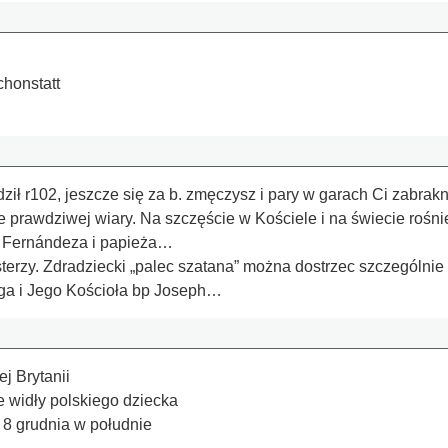
chonstatt
dził r102, jeszcze się za b. zmęczysz i pary w garach Ci zabr
e prawdziwej wiary. Na szczęście w Kościele i na świecie rośni
a Fernándeza i papieża…
erzy. Zdradziecki „palec szatana” można dostrzec szczególnie 
ga i Jego Kościoła bp Joseph…
ej Brytanii
e widły polskiego dziecka
 8 grudnia w południe