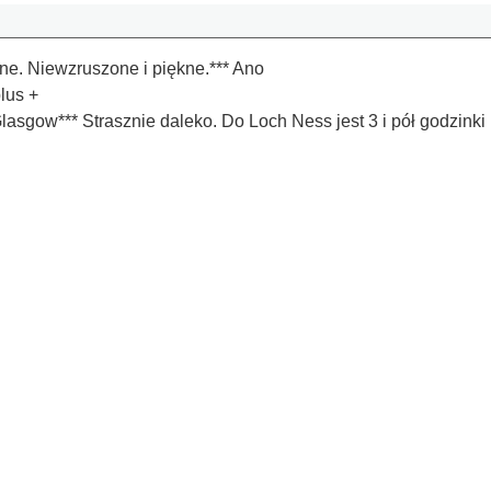
zne. Niewzruszone i piękne.*** Ano
 plus +
lasgow*** Strasznie daleko. Do Loch Ness jest 3 i pół godzinki p