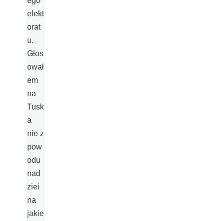
ego
elekt
orat
u.
Głos
ował
em
na
Tusk
a
nie z
pow
odu
nad
ziei
na
jakie