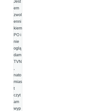
Jest
em
zwol
enni
kiem
PO i
nie
oglą
dam
TVN
,
nato
mias
t
czyt
am
wyp