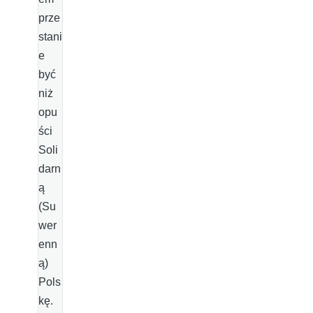
prze
stani
e
być
niż
opu
ści
Soli
darn
ą
(Su
wer
enn
ą)
Pols
kę.