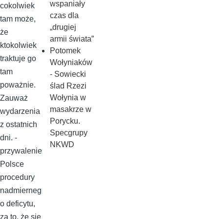
wspaniały
cokolwiek
czas dla
tam może,
„drugiej
że
armii świata”
ktokolwiek
Potomek
traktuje go
Wołyniaków
tam
- Sowiecki
poważnie.
ślad Rzezi
Wołynia w
Zauważ
masakrze w
wydarzenia
Porycku.
z ostatnich
Specgrupy
dni. -
NKWD
przywalenie
Polsce
procedury
nadmierneg
o deficytu,
za to, że się