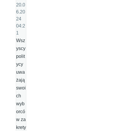
20.0
6.20
24
04:2
1
Wsz
yscy
polit
ycy
uwa
żają
swoi
ch
wyb
orcó
w za
krety