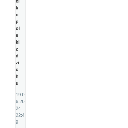
el
k
o
p
ol
s
ki
z
d
zi
c
h
u
19.0
6.20
24
22:4
9