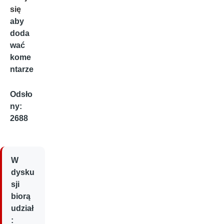
się
aby
doda
wać
kome
ntarze
Odsło
ny:
2688
W
dysku
sji
biorą
udział
: