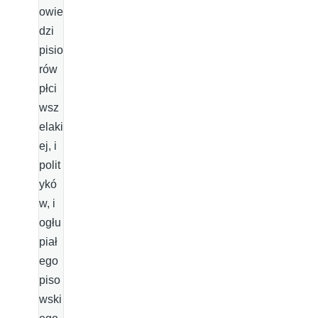
owie
dzi
pisio
rów
płci
wsz
elaki
ej, i
polit
ykó
w, i
ogłu
piał
ego
piso
wski