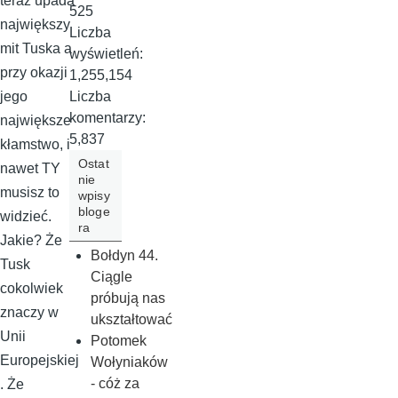
teraz upada
525
największy
Liczba
mit Tuska a
wyświetleń:
przy okazji
1,255,154
Liczba
jego
komentarzy:
największe
5,837
kłamstwo, i
Ostat
nawet TY
nie
musisz to
wpisy
bloge
widzieć.
ra
Jakie? Że
Bołdyn 44.
Tusk
Ciągle
cokolwiek
próbują nas
znaczy w
ukształtować
Unii
Potomek
Europejskiej
Wołyniaków
- cóż za
. Że