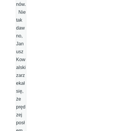
nów.
Nie
tak
daw
no,
Jan
usz
Kow
alski
zarz
ekał
się,
że
pręd
zej
posł
em