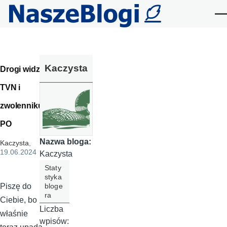
Przejdź do treści
Me
Kaczysta
Drogi widzu
TVN i
zwolenniku
PO
Nazwa bloga:
Kaczysta
,
19.06.2024
Kaczysta
Staty
styka
bloge
Piszę do
ra
Ciebie, bo
Liczba
właśnie
wpisów: