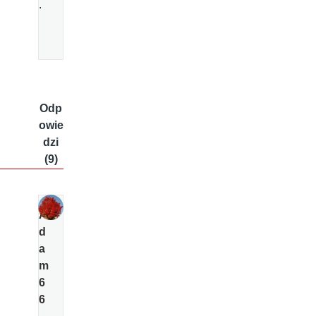
.
Odp
owie
dzi
(9)
A
d
a
m
6
6