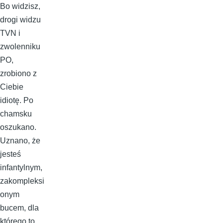
Bo widzisz,
drogi widzu
TVN i
zwolenniku
PO,
zrobiono z
Ciebie
idiotę. Po
chamsku
oszukano.
Uznano, że
jesteś
infantylnym,
zakompleksi
onym
bucem, dla
którego to,