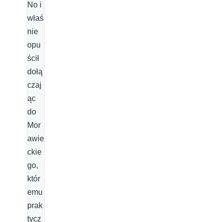
No i
właś
nie
opu
ścił
dołą
czaj
ąc
do
Mor
awie
ckie
go,
któr
emu
prak
tycz