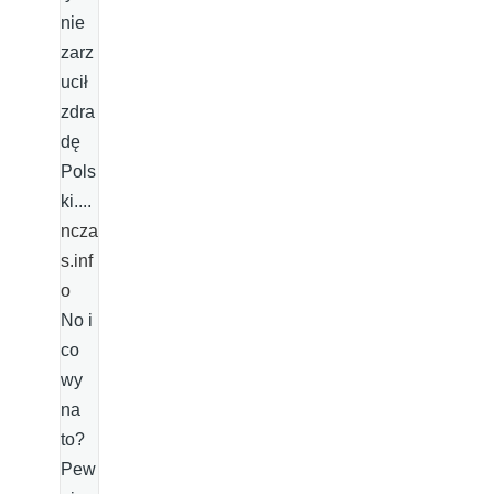
nie
zarz
ucił
zdra
dę
Pols
ki....
ncza
s.inf
o
No i
co
wy
na
to?
Pew