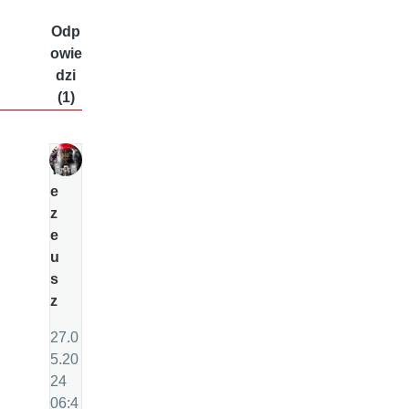
Odp
owie
dzi
(1)
T
e
z
e
u
s
z
27.0
5.20
24
06:4