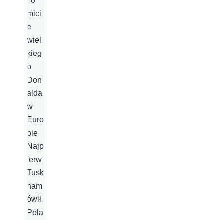
l o
mici
e
wiel
kieg
o
Don
alda
w
Euro
pie
Najp
ierw
Tusk
nam
ówił
Pola