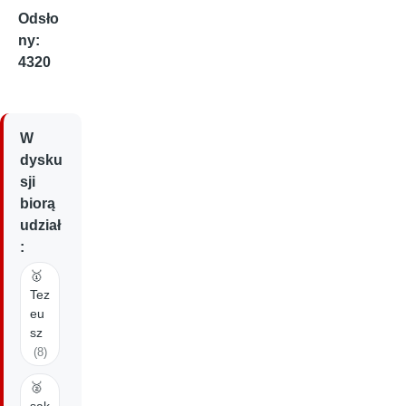
Odsło
ny:
4320
W
dysku
sji
biorą
udział
:
🥇
Tez
eu
sz
(8)
🥈