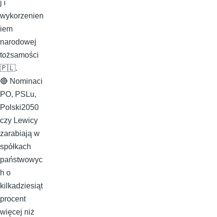
j i
wykorzenien
iem
narodowej
tożsamości
🇵🇱.
🔴 Nominaci
PO, PSLu,
Polski2050
czy Lewicy
zarabiają w
spółkach
państwowyc
h o
kilkadziesiąt
procent
więcej niż