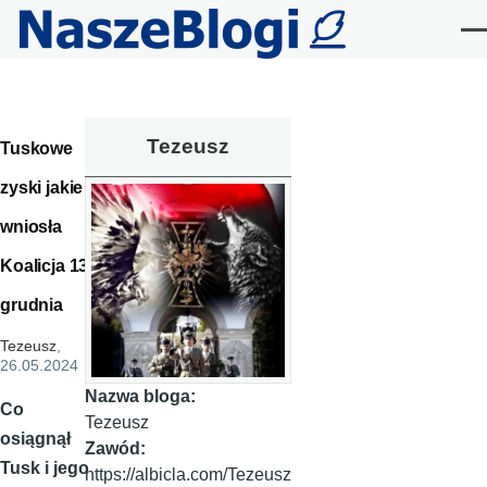
Przejdź do treści
Me
Tezeusz
Tuskowe
zyski jakie
wniosła
Koalicja 13
grudnia
Tezeusz
,
26.05.2024
Nazwa bloga:
Co
Tezeusz
osiągnął
Zawód:
Tusk i jego
https://albicla.com/Tezeusz