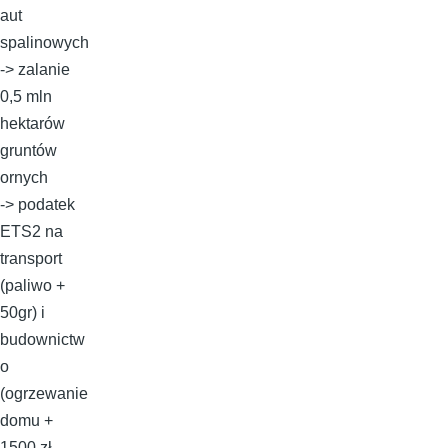
aut
spalinowych
-> zalanie
0,5 mln
hektarów
gruntów
ornych
-> podatek
ETS2 na
transport
(paliwo +
50gr) i
budownictw
o
(ogrzewanie
domu +
1500 zł