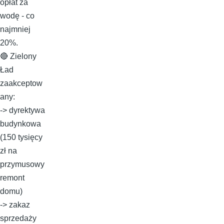
opłat za
wodę - co
najmniej
20%.
🔴 Zielony
Ład
zaakceptow
any:
-> dyrektywa
budynkowa
(150 tysięcy
zł na
przymusowy
remont
domu)
-> zakaz
sprzedaży