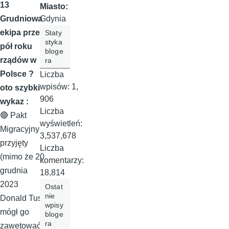
13
Miasto:
Gdynia
Grudniowa
ekipa przez
Staty
styka
pół roku
bloge
rządów w
ra
Polsce ?
Liczba
wpisów:
1,
oto szybki
906
wykaz :
Liczba
🔴 Pakt
wyświetleń:
Migracyjny
3,537,678
przyjęty
Liczba
(mimo że 20
komentarzy:
grudnia
18,814
2023
Ostat
nie
Donald Tusk
wpisy
mógł go
bloge
ra
zawetować).