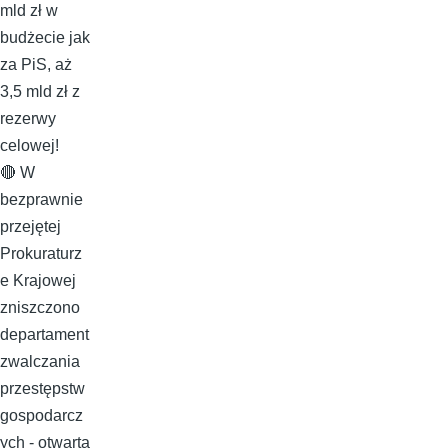
mld zł w
budżecie jak
za PiS, aż
3,5 mld zł z
rezerwy
celowej!
🔴 W
bezprawnie
przejętej
Prokuraturz
e Krajowej
zniszczono
departament
zwalczania
przestępstw
gospodarcz
ych - otwarta