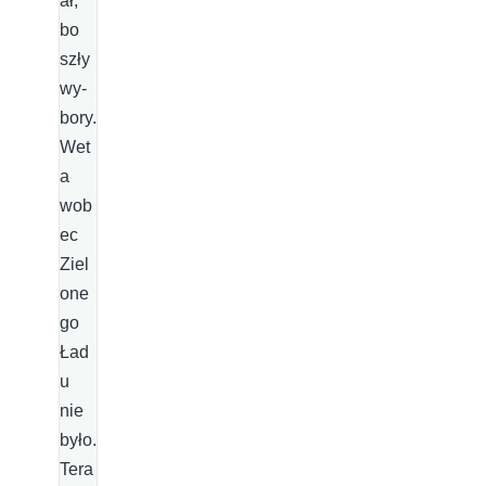
ał,
bo
szły
wy­
bory.
Wet
a
wob
ec
Ziel
one
go
Ład
u
nie
było.
Tera