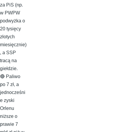
za PiS (np.
w PWPW
podwyżka o
20 tysięcy
złotych
miesięcznie)
, a SSP
tracą na
giełdzie.
🔴 Paliwo
po 7 zł, a
jednocześni
e zyski
Orlenu
niższe o
prawie 7