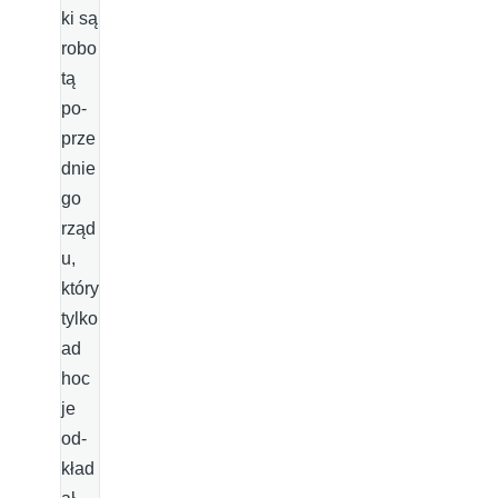
ki są
robo
tą
po­
prze
dnie
go
rząd
u,
który
tylko
ad
hoc
je
od­
kład