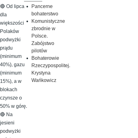
Pancerne
🔴 Od lipca
bohaterstwo
dla
Komunistyczne
większości
zbrodnie w
Polaków
Polsce.
podwyżki
Zabójstwo
prądu
pilotów
(minimum
Bohaterowie
40%), gazu
Rzeczypospolitej.
Krystyna
(minimum
Wańkowicz
15%), a w
blokach
czynsze o
50% w górę.
🔴 Na
jesieni
podwyżki