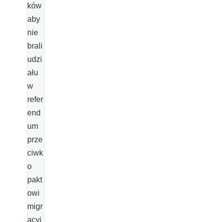
ków
aby
nie
brali
udzi
ału
w
refer
end
um
prze
ciwk
o
pakt
owi
migr
acyj