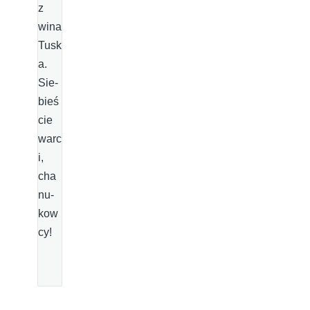
z
wina
Tusk
a.
Sie­
bieś
cie
warc
i,
cha
nu­
kow
cy!