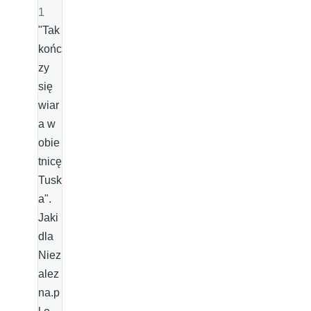
1
"Tak
końc
zy
się
wiar
a w
obie
tnicę
Tusk
a".
Jaki
dla
Niez
alez
na.p