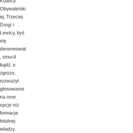
Koalicji
Obywatelski
ej, Trzeciej
Drogi i
Lewicy, byś
się
denerwował
, smucił
bądź, o
zgrozo,
rozważył
głosowanie
na inne
opcje niż
formacje
totalnej
władzy.