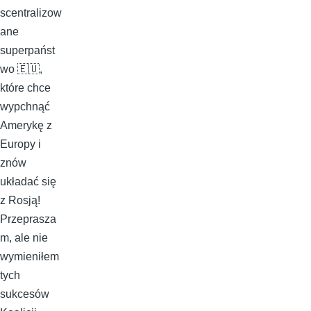
scentralizow
ane
superpańst
wo 🇪🇺,
które chce
wypchnąć
Amerykę z
Europy i
znów
układać się
z Rosją!
Przeprasza
m, ale nie
wymieniłem
tych
sukcesów