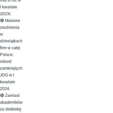
mld zł niż w
I kwartale
2023r.
🔴 Masowe
zwolnienia
w
dziesiątkach
firm w całej
Polsce;
rekord
zamkniętych
JDG w I
kwartale
2024.
🔴 Zamiast
akademików
za złotówkę