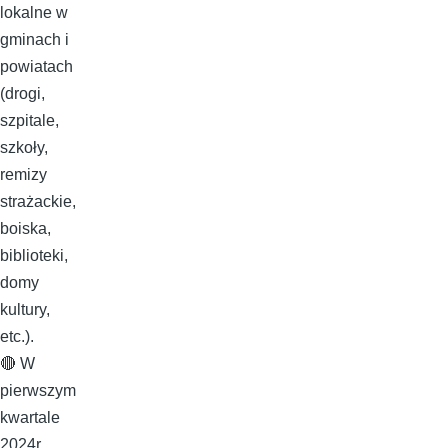
lokalne w
gminach i
powiatach
(drogi,
szpitale,
szkoły,
remizy
strażackie,
boiska,
biblioteki,
domy
kultury,
etc.).
🔴 W
pierwszym
kwartale
2024r.