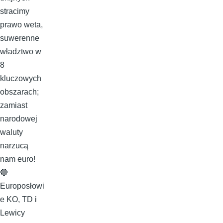
stracimy
prawo weta,
suwerenne
władztwo w
8
kluczowych
obszarach;
zamiast
narodowej
waluty
narzucą
nam euro!
🔴
Europosłowi
e KO, TD i
Lewicy