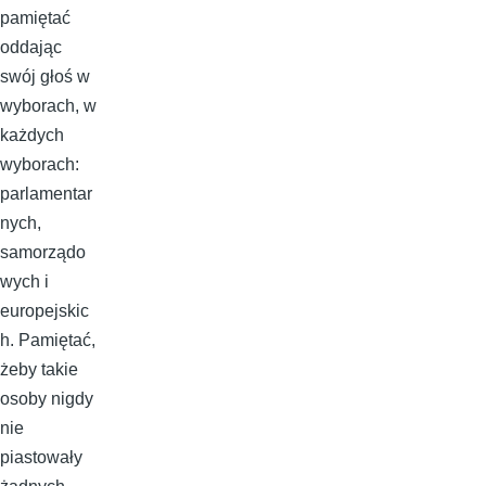
pamiętać
oddając
swój głoś w
wyborach, w
każdych
wyborach:
parlamentar
nych,
samorządo
wych i
europejskic
h. Pamiętać,
żeby takie
osoby nigdy
nie
piastowały