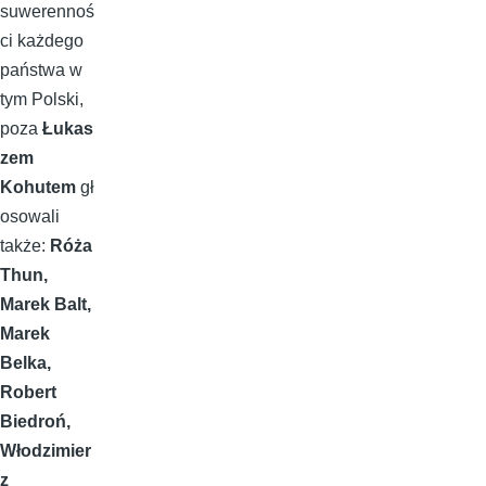
suwerennoś
ci każdego
państwa w
tym Polski,
poza
Łukas
zem
Kohutem
gł
osowali
także:
Róża
Thun,
Marek Balt,
Marek
Belka,
Robert
Biedroń,
Włodzimier
z