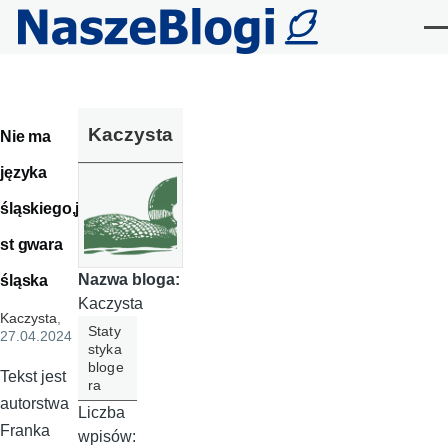
Przejdź do treści
Me
Kaczysta
Nie ma
języka
śląskiego,je
st gwara
Nazwa bloga:
śląska
Kaczysta
Kaczysta
,
Staty
27.04.2024
styka
bloge
Tekst jest
ra
autorstwa
Liczba
Franka
wpisów: