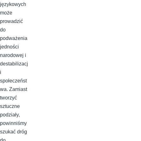
językowych
może
prowadzić
do
podważenia
jedności
narodowej i
destabilizacj
i
społeczeńst
wa. Zamiast
tworzyć
sztuczne
podziały,
powinniśmy
szukać dróg
do