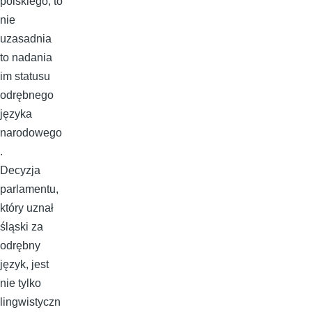
polskiego, to
nie
uzasadnia
to nadania
im statusu
odrębnego
języka
narodowego
.
Decyzja
parlamentu,
który uznał
śląski za
odrębny
język, jest
nie tylko
lingwistyczn