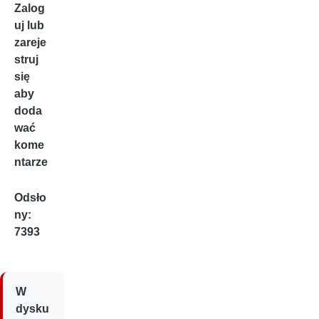
Zalog
uj
lub
zareje
struj
się
aby
doda
wać
kome
ntarze
Odsło
ny:
7393
W
dysku