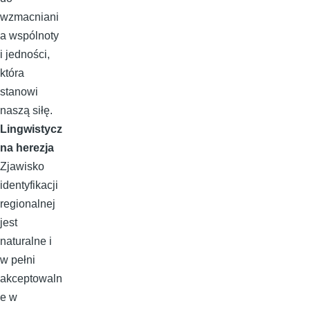
wzmacniani
a wspólnoty
i jedności,
która
stanowi
naszą siłę.
Lingwistycz
na herezja
Zjawisko
identyfikacji
regionalnej
jest
naturalne i
w pełni
akceptowaln
e w