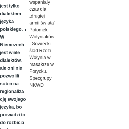
wspaniały
jest tylko
czas dla
dialektem
„drugiej
języka
armii świata”
polskiego.
Potomek
Wołyniaków
W
- Sowiecki
Niemczech
ślad Rzezi
jest wiele
Wołynia w
dialektów,
masakrze w
ale oni nie
Porycku.
pozwolili
Specgrupy
sobie na
NKWD
regionaliza
cję swojego
języka, bo
prowadzi to
do rozbicia