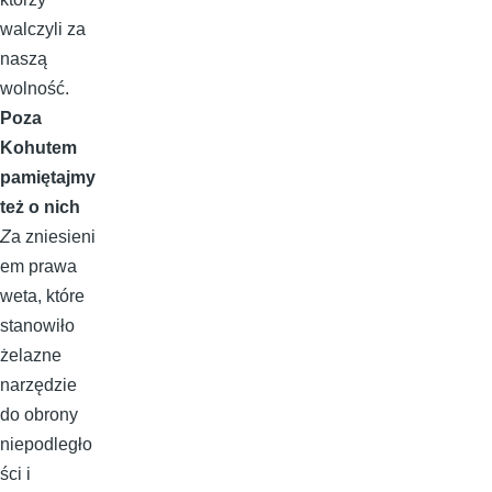
walczyli za
naszą
wolność.
Poza
Kohutem
pamiętajmy
też o nich
Z
a zniesieni
em prawa
weta, które
stanowiło
żelazne
narzędzie
do obrony
niepodległo
ści i