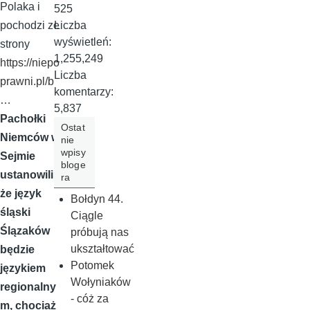
Polaka i
525
Liczba
pochodzi ze
wyświetleń:
strony
1,255,249
https://niepo
Liczba
prawni.pl/b
komentarzy:
…
5,837
Pachołki
Ostat
Niemców w
nie
wpisy
Sejmie
bloge
ustanowili,
ra
że język
Bołdyn 44.
śląski
Ciągle
Ślązaków
próbują nas
ukształtować
będzie
Potomek
językiem
Wołyniaków
regionalny
- cóż za
m, chociaż