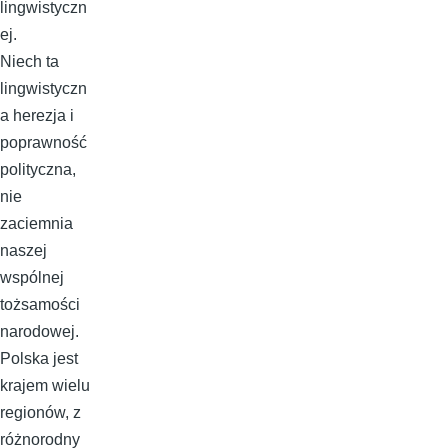
lingwistyczn
ej.
Niech ta
lingwistyczn
a herezja i
poprawność
polityczna,
nie
zaciemnia
naszej
wspólnej
tożsamości
narodowej.
Polska jest
krajem wielu
regionów, z
różnorodny