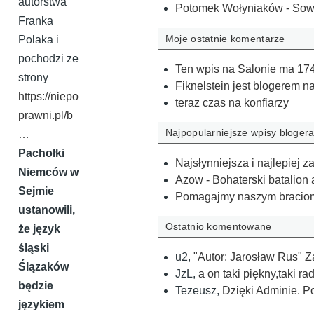
autorstwa
Potomek Wołyniaków - Sow
Franka
Moje ostatnie komentarze
Polaka i
pochodzi ze
Ten wpis na Salonie ma 174
strony
Fiknelstein jest blogerem 
https://niepo
teraz czas na konfiarzy
prawni.pl/b
Najpopularniejsze wpisy bloger
…
Pachołki
Najsłynniejsza i najlepiej
Niemców w
Azow - Bohaterski batalion 
Sejmie
Pomagajmy naszym bracio
ustanowili,
Ostatnio komentowane
że język
śląski
u2
,
"Autor: Jarosław Rus" Z
Ślązaków
JzL
,
a on taki piękny,taki r
będzie
Tezeusz
,
Dzięki Adminie. 
językiem