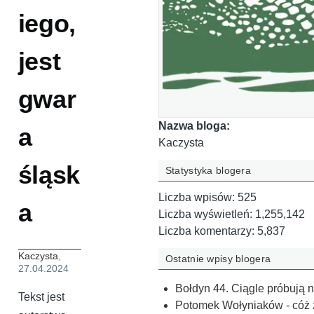
iego,
jest
gwar
Nazwa bloga:
a
Kaczysta
śląsk
Statystyka blogera
Liczba wpisów:
525
a
Liczba wyświetleń:
1,255,142
Liczba komentarzy:
5,837
Kaczysta
,
Ostatnie wpisy blogera
27.04.2024
Bołdyn 44. Ciągle próbują 
Tekst jest
Potomek Wołyniaków - cóż za