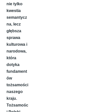
nie tylko
kwestia
semantycz
na, lecz
głębsza
sprawa
kulturowa i
narodowa,
która
dotyka
fundament
ów
tożsamości
naszego
kraju.
Tożsamośc
i Polski.