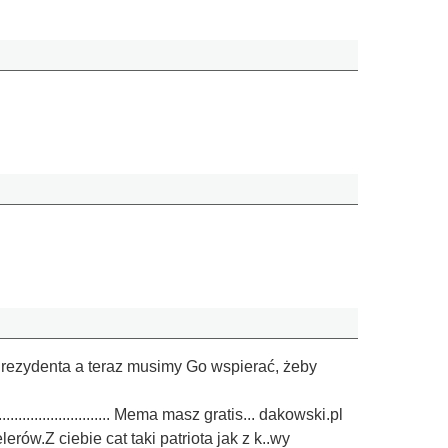
 Prezydenta a teraz musimy Go wspierać, żeby
.................................. Mema masz gratis... dakowski.pl
ów.Z ciebie cat taki patriota jak z k..wy