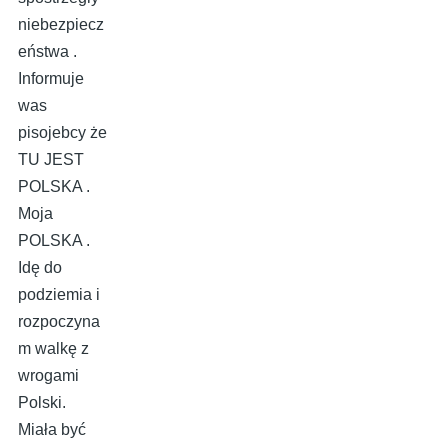
niebezpiecz
eństwa .
Informuje
was
pisojebcy że
TU JEST
POLSKA .
Moja
POLSKA .
Idę do
podziemia i
rozpoczyna
m walkę z
wrogami
Polski.
Miała być