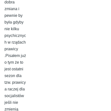
dobra
zmiana i
pewnie by
była gdyby
nie kilku
psychicznyc
h w rządach
prawicy
.Pisałem już
o tym że to
jest ostatni
sezon dla
tzw. prawicy
a raczej dla
socjalistów
jeśli nie
zmienią