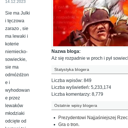
14.12.2023
Sie ma Julki
i tęczowa
zarazo , sie
ma lewaki i
koterie
Nazwa bloga:
niemiecko-
Aż się rozpadnie w proch i pył sowie
sowieckie,
sie ma
Statystyka blogera
odmóżdżon
Liczba wpisów:
849
e i
Liczba wyświetleń:
5,233,174
wyhodowan
Liczba komentarzy:
8,779
e przez
Ostatnie wpisy blogera
lewaków
młodziaki
Prezydentowi Najjaśniejszej Rzec
odcięte od
Gra o tron.