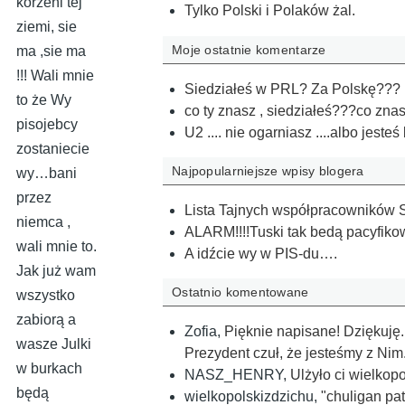
korzeni tej
Tylko Polski i Polaków żal.
ziemi, sie
Moje ostatnie komentarze
ma ,sie ma
!!! Wali mnie
Siedziałeś w PRL? Za Polskę???
to że Wy
co ty znasz , siedziałeś???co zna
pisojebcy
U2 .... nie ogarniasz ....albo jeste
zostaniecie
Najpopularniejsze wpisy blogera
wy…bani
przez
Lista Tajnych współpracowników SB
niemca ,
ALARM!!!!Tuski tak bedą pacyfik
wali mnie to.
A idźcie wy w PIS-du….
Jak już wam
Ostatnio komentowane
wszystko
zabiorą a
Zofia
,
Pięknie napisane! Dziękuję.
wasze Julki
Prezydent czuł, że jesteśmy z Nim.
w burkach
NASZ_HENRY
,
Ulżyło ci wielkopolski b
będą
wielkopolskizdzichu
,
"chuligan pat