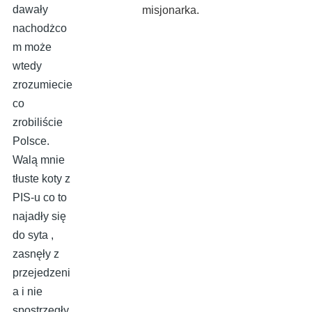
dawały
misjonarka.
nachodżco
m może
wtedy
zrozumiecie
co
zrobiliście
Polsce.
Walą mnie
tłuste koty z
PIS-u co to
najadły się
do syta ,
zasnęły z
przejedzeni
a i nie
spostrzegły