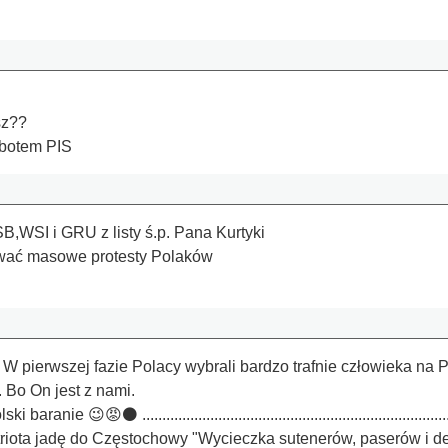
sz??
ś botem PIS
,WSI i GRU z listy ś.p. Pana Kurtyki
ować masowe protesty Polaków
 W pierwszej fazie Polacy wybrali bardzo trafnie człowieka na
 Bo On jest z nami.
aranie 😉😡⚫️ ......................................................................
riota jadę do Częstochowy "Wycieczka sutenerów, paserów i deler