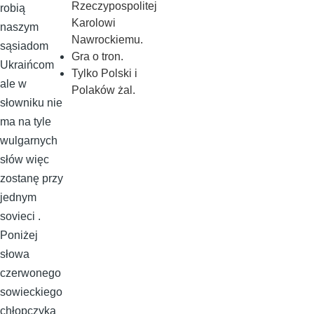
Rzeczypospolitej
robią
Karolowi
naszym
Nawrockiemu.
sąsiadom
Gra o tron.
Ukraińcom
Tylko Polski i
ale w
Polaków żal.
słowniku nie
ma na tyle
wulgarnych
słów więc
zostanę przy
jednym
sovieci .
Poniżej
słowa
czerwonego
sowieckiego
chłopczyka