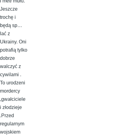
i metr mułu.
Jeszcze
trochę i
będą sp…
lać z
Ukrainy. Oni
potrafią tylko
dobrze
walczyć z
cywilami .
To urodzeni
mordercy
,gwałciciele
i złodzieje
.Przed
regularnym
wojskiem