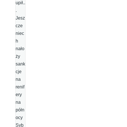
upił..
.
Jesz
cze
niec
h
nało
ży
sank
cje
na
renif
ery
na
półn
ocy
Syb