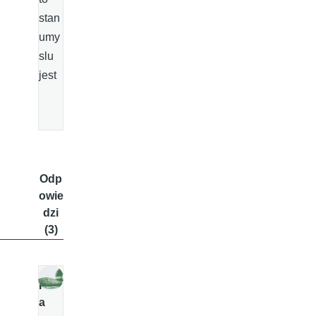
stan
umy
slu
jest
Odp
owie
dzi
(3)
K
a