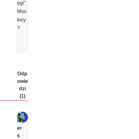
ęgi"
Mos
kwy
?
Odp
owie
dzi
(1)
P
er
s