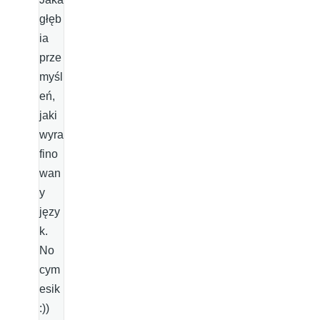
głęb
ia
prze
myśl
eń,
jaki
wyra
fino
wan
y
języ
k.
No
cym
esik
:))