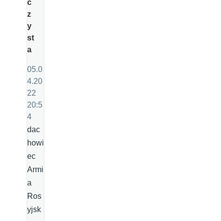
c
z
y
st
a
05.0
4.20
22
20:5
4
dac
howi
ec
Armi
a
Ros
yjsk