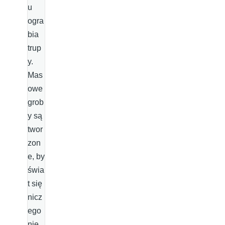
u
ogra
bia
trup
y.
Mas
owe
grob
y są
twor
zon
e, by
świa
t się
nicz
ego
nie