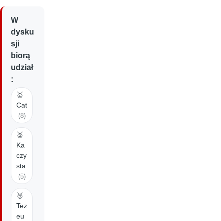
W
dysku
sji
biorą
udział
:
🥇
Cat
(8)
🥈
Ka
czy
sta
(5)
🥉
Tez
eu