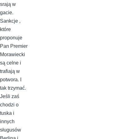
srają w
gacie.
Sankcje ,
które
proponuje
Pan Premier
Morawiecki
są celne i
trafiają w
potwora. I
tak trzymać.
Jeśli zaś
chodzi o
tuska i
innych
sługusów
Berlina i