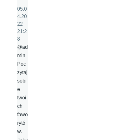
05.0
4.20
22
21:2
8
@ad
min
Poc
zytaj
sobi
e
twoi
ch
fawo
rytó
w.
Jaka