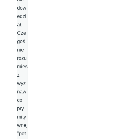
dowi
edzi
ał.
Cze
goś
nie
rozu
mies
z
wyz
naw
co
pry
mity
wnej
"pot