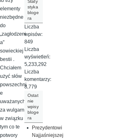
to trzy
Staty
styka
elementy
bloge
niezbędne
ra
do
Liczba
„zagłodzeni
wpisów:
849
a”
Liczba
sowieckiej
wyświetleń:
bestii .
5,233,292
Chciałem
Liczba
użyć słów
komentarzy:
powszechni
8,779
e
Ostat
nie
uważanych
wpisy
za wulgarne
bloge
ra
w związku z
tym co te
Prezydentowi
Najjaśniejszej
potwory