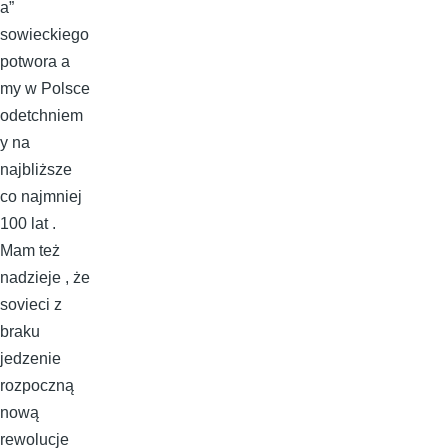
a”
sowieckiego
potwora a
my w Polsce
odetchniem
y na
najbliższe
co najmniej
100 lat .
Mam też
nadzieje , że
sovieci z
braku
jedzenie
rozpoczną
nową
rewolucje