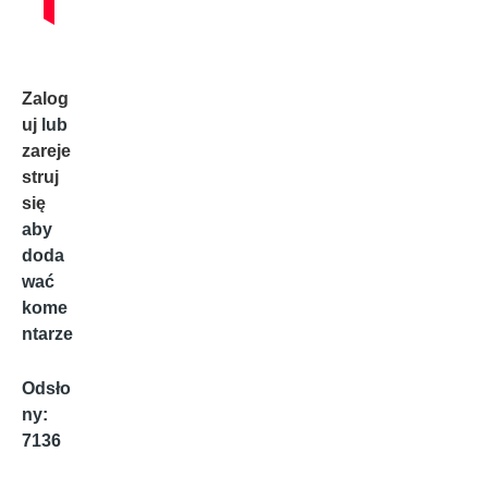
Zalog
uj
lub
zareje
struj
się
aby
doda
wać
kome
ntarze
Odsło
ny:
7136