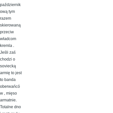
październik
ową tym
razem
skierowaną
przeciw
władcom
kremla .
Jeśli zaś
chodzi o
soviecką
armię to jest
to banda
oberwańcó
w , mięso
armatnie.
Totalne dno