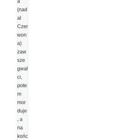
a
(nad
al
Czer
won
a)
zaw
sze
gwał
ci,
pote
m
mor
duje
, a
na
końc