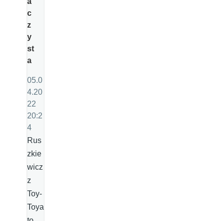
a
c
z
y
st
a
05.0
4.20
22
20:2
4
Rus
zkie
wicz
z
Toy-
Toya
to