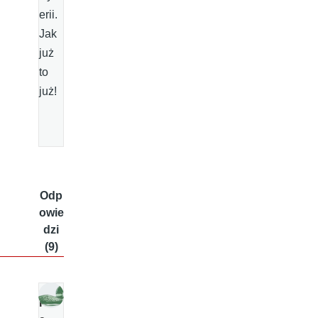
erii.
Jak
już
to
już!
Odp
owie
dzi
(9)
K