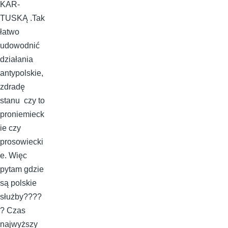
KAR-
TUSKĄ .Tak
łatwo
udowodnić
działania
antypolskie,
zdradę
stanu czy to
proniemieck
ie czy
prosowiecki
e. Więc
pytam gdzie
są polskie
służby????
? Czas
najwyższy