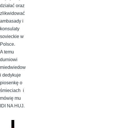
działać oraz
zlikwidować
ambasady i
konsulaty
sovieckie w
Polsce.
A temu
durniowi
miedwiedow
i dedykuje
piosenkę o
śmieciach i
mówię mu
IDI NA HUJ.