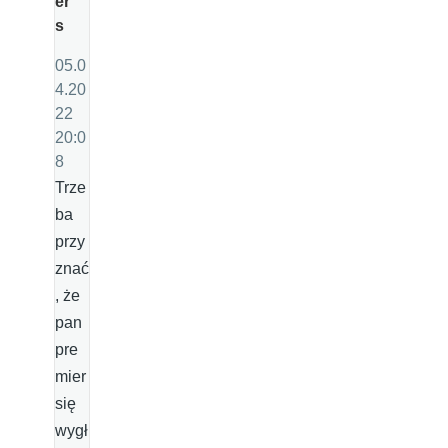
er
s
05.0
4.20
22
20:0
8
Trze
ba
przy
znać
, że
pan
pre
mier
się
wygł