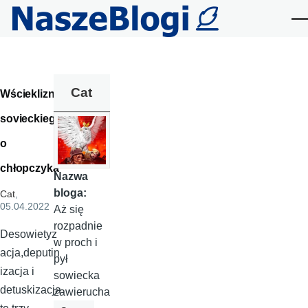
Przejdź do treści
Me
Cat
Wścieklizna
sovieckieg
o
chłopczyka
Nazwa
bloga:
Cat
,
05.04.2022
Aż się
rozpadnie
Desowietyz
w proch i
acja,deputin
pył
izacja i
sowiecka
detuskizacja
zawierucha