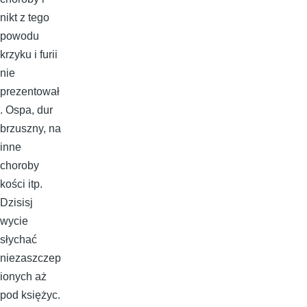
nikt z tego
powodu
krzyku i furii
nie
prezentował
. Ospa, dur
brzuszny, na
inne
choroby
kości itp.
Dzisisj
wycie
słychać
niezaszczep
ionych aż
pod księżyc.