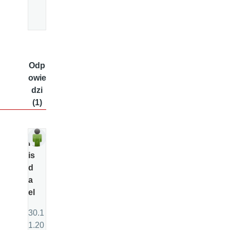
Odp
owie
dzi
(1)
ru
is
d
a
el
30.1
1.20