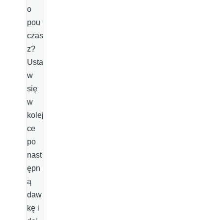
o
pou
czas
z?
Usta
w
się
w
kolej
ce
po
nast
ępn
ą
daw
kę i