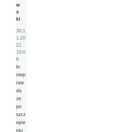
w
s
ki
30.1
1.20
21
10:0
6
to
niep
raw
da
ze
po
szcz
epie
niu