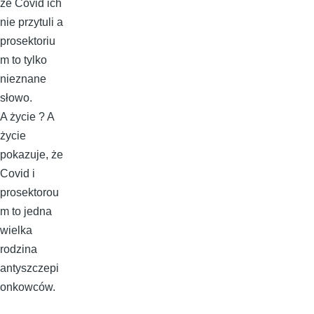
że Covid ich
nie przytuli a
prosektoriu
m to tylko
nieznane
słowo.
A życie ? A
życie
pokazuje, że
Covid i
prosektorou
m to jedna
wielka
rodzina
antyszczepi
onkowców.