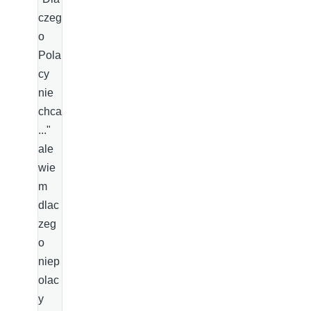
czeg
o
Pola
cy
nie
chca
..."
ale
wie
m
dlac
zeg
o
niep
olac
y