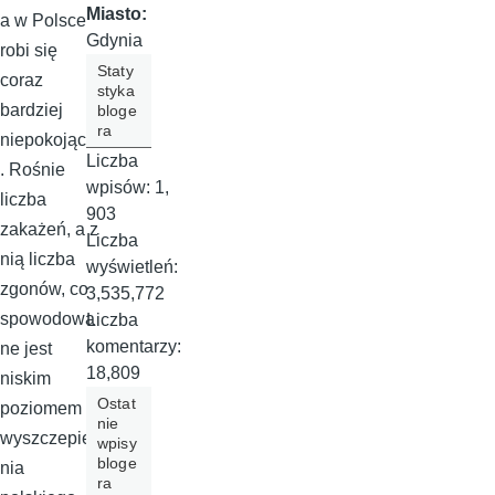
Miasto:
a w Polsce
Gdynia
robi się
Staty
coraz
styka
bardziej
bloge
ra
niepokojąca
Liczba
. Rośnie
wpisów:
1,
liczba
903
zakażeń, a z
Liczba
nią liczba
wyświetleń:
zgonów, co
3,535,772
spowodowa
Liczba
komentarzy:
ne jest
18,809
niskim
Ostat
poziomem
nie
wyszczepie
wpisy
bloge
nia
ra