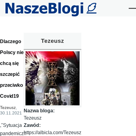
Przejdź do treści
Me
Tezeusz
Dlaczego
Polscy nie
chcą się
szczepić
przeciwko
Covid19
Tezeusz
,
Nazwa bloga:
30.11.2021
Tezeusz
Zawód:
,"Sytuacja
https://albicla.com/Tezeusz
pandemiczn