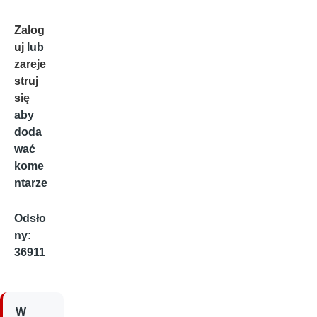
Zalog
uj
lub
zareje
struj
się
aby
doda
wać
kome
ntarze
Odsło
ny:
36911
W