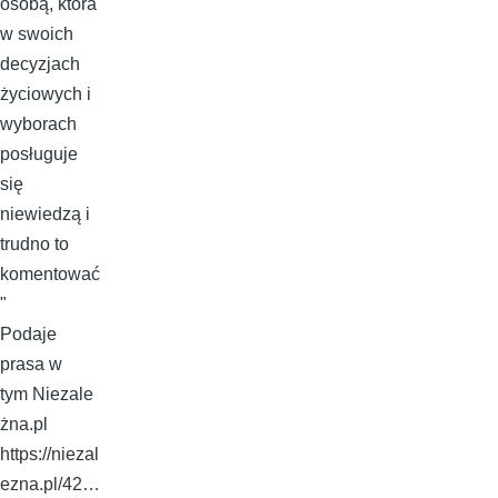
osobą, która
w swoich
decyzjach
życiowych i
wyborach
posługuje
się
niewiedzą i
trudno to
komentować
"
Podaje
prasa w
tym Niezale
żna.pl
https://niezal
ezna.pl/42…