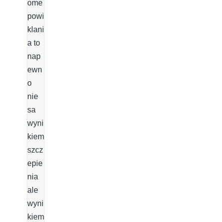
ome
powi
klani
a to
nap
ewn
o
nie
sa
wyni
kiem
szcz
epie
nia
ale
wyni
kiem