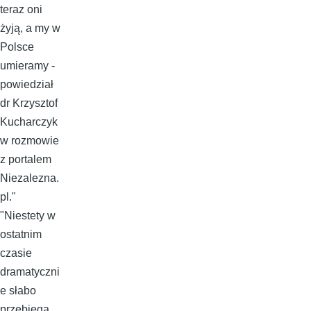
teraz oni
żyją, a my w
Polsce
umieramy -
powiedział
dr Krzysztof
Kucharczyk
w rozmowie
z portalem
Niezalezna.
pl."
"Niestety w
ostatnim
czasie
dramatyczni
e słabo
przebiega