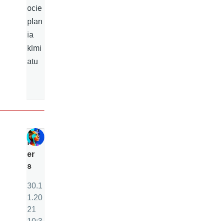
ocie
plan
ia
klmi
atu
P
er
s
30.1
1.20
21