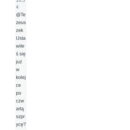
10:3
4
@Te
zeus
zek
Usta
wiłe
ś się
już
w
kolej
ce
po
czw
artą
szpr
ycę?