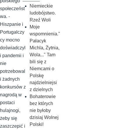
polskiego
Niemieckie
społeczeńst
ludobójstwo.
wa. -
Rzeź Woli
Hiszpanie i
Moje
Portugalczy
wspomnienia."
cy mocno
Pałacyk
Michla, Żytnia,
doświadczyl
Wola..." Tam
i pandemii i
bili się z
nie
Niemcami o
potrzebowal
Polskę
i żadnych
najdzielniejsi
konkursów z
z dzielnych
nagrodą w
Bohaterowie
postaci
bez których
nie byłoby
hulajnogi,
dzisiaj Wolnej
żeby się
Polski!
zaszczepić i