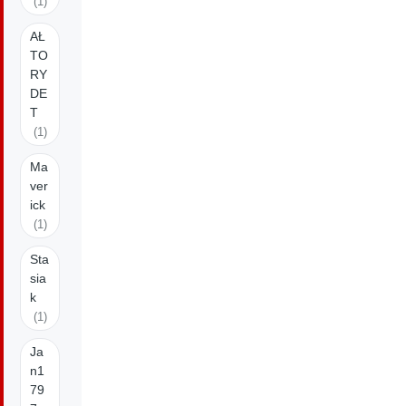
(1)
AŁ
TO
RY
DE
T
(1)
Ma
ver
ick
(1)
Sta
sia
k
(1)
Ja
n1
79