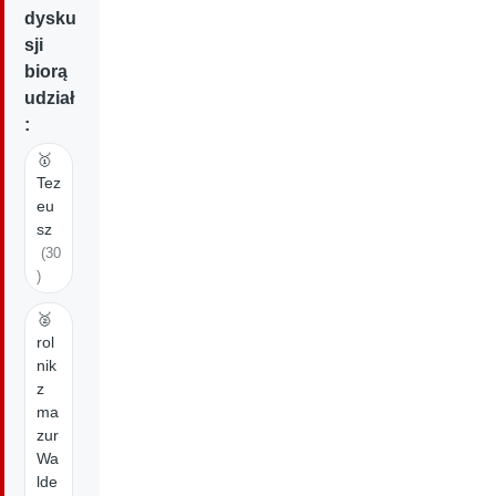
dysku
sji
biorą
udział
:
🥇
Tez
eu
sz
(30
)
🥈
rol
nik
z
ma
zur
Wa
lde