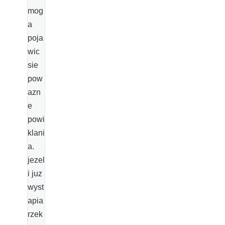
mog
a
poja
wic
sie
pow
azn
e
powi
klani
a.
jezel
i juz
wyst
apia
rzek