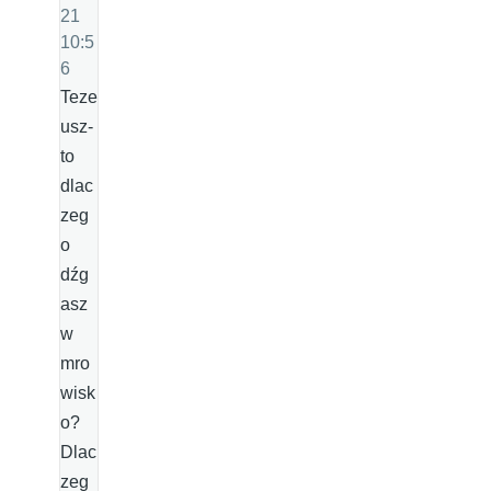
21
10:5
6
Teze
usz-
to
dlac
zeg
o
dźg
asz
w
mro
wisk
o?
Dlac
zeg