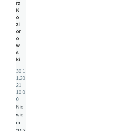
rz
K
o
zi
or
o
w
s
ki
30.1
1.20
21
10:0
0
Nie
wie
m
"Dla