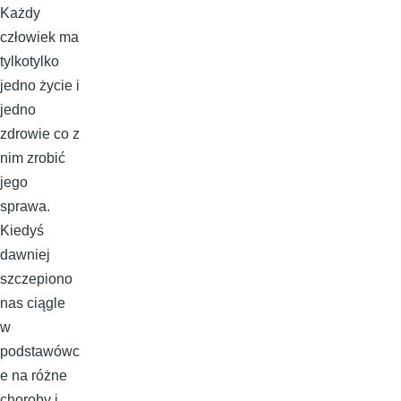
Każdy
człowiek ma
tylkotylko
jedno życie i
jedno
zdrowie co z
nim zrobić
jego
sprawa.
Kiedyś
dawniej
szczepiono
nas ciągle
w
podstawówc
e na różne
choroby i