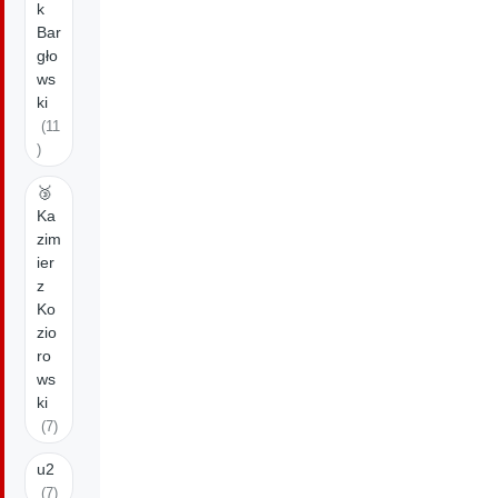
k
Bar
gło
ws
ki
(11
)
🥉
Ka
zim
ier
z
Ko
zio
ro
ws
ki
(7)
u2
(7)