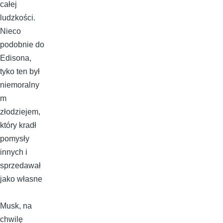
całej
ludzkości.
Nieco
podobnie do
Edisona,
tyko ten był
niemoralny
m
złodziejem,
który kradł
pomysły
innych i
sprzedawał
jako własne
Musk, na
chwilę