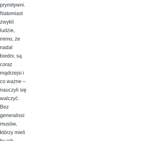
prymitywni.
Natomiast
zwykli
ludzie,
mimo, że
nadal
biedni, są
coraz
mądrzejsi i
co ważne –
nauczyli się
walczyć.
Bez
generalissi
musów,
którzy mieli
by ich