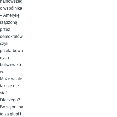
najnowszeg
o wspólnika
– Amerykę
rządzoną
przez
demokratów,
czyli
przefarbowa
nych
bolszewikó
w.
Może wcale
tak się nie
stać.
Dlaczego?
Bo są oni na
to za głupi i