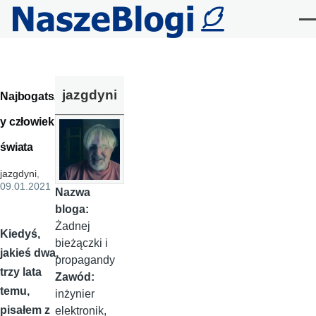
Przejdź do treści
Me
jazgdyni
Najbogatsz
y człowiek
świata
jazgdyni
,
09.01.2021
Nazwa
bloga:
Żadnej
Kiedyś,
bieżączki i
jakieś dwa,
propagandy
trzy lata
Zawód:
temu,
inżynier
pisałem z
elektronik,