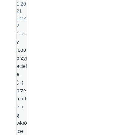
1.20
21
14:2
2
"Tac
y
jego
przyj
aciel
e,
(...)
prze
mod
eluj
ą
wkró
tce