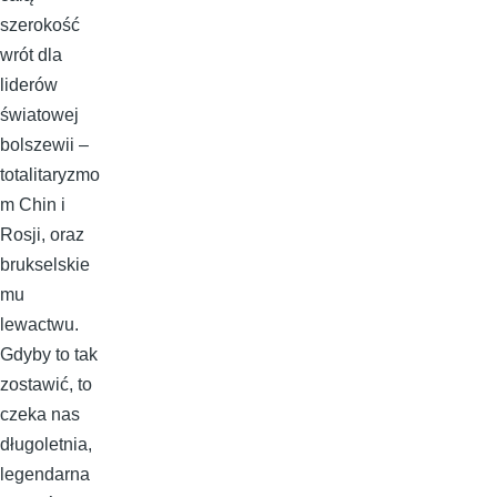
szerokość
wrót dla
liderów
światowej
bolszewii –
totalitaryzmo
m Chin i
Rosji, oraz
brukselskie
mu
lewactwu.
Gdyby to tak
zostawić, to
czeka nas
długoletnia,
legendarna