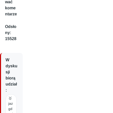
wać
kome
ntarze
Odsło
ny:
15528
W
dysku
sji
biorą
udział
:
🥇
jaz
gd