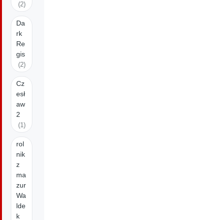
(2)
Da
rk
Re
gis
(2)
Cz
esł
aw
2
(1)
rol
nik
z
ma
zur
Wa
lde
k