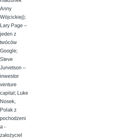
małżonek
Anny
Wójcickiej);
Lary Page –
jeden z
twóców
Google;
Steve
Jurvetson –
inwestor
venture
capital; Luke
Nosek,
Polak z
pochodzeni
a -
założyciel