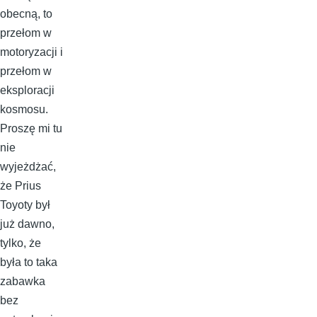
obecną, to
przełom w
motoryzacji i
przełom w
eksploracji
kosmosu.
Proszę mi tu
nie
wyjeżdżać,
że Prius
Toyoty był
już dawno,
tylko, że
była to taka
zabawka
bez