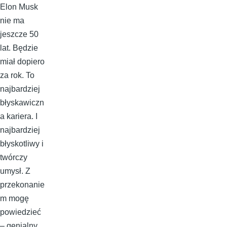
Elon Musk
nie ma
jeszcze 50
lat. Będzie
miał dopiero
za rok. To
najbardziej
błyskawiczn
a kariera. I
najbardziej
błyskotliwy i
twórczy
umysł. Z
przekonanie
m mogę
powiedzieć
– genialny.