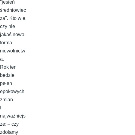
"jesień
średniowiec
za". Kto wie,
czy nie
jakaś nowa
forma
niewolnictw
a.
Rok ten
będzie
pełen
epokowych
zmian.
I
najważniejs
ze: – czy
zdołamy