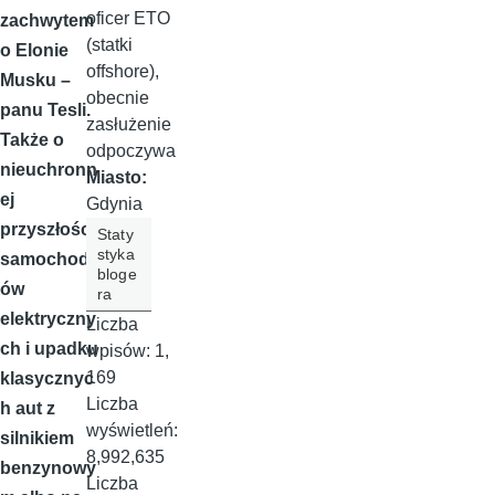
oficer ETO
zachwytem
(statki
o Elonie
offshore),
Musku –
obecnie
panu Tesli.
zasłużenie
Także o
odpoczywa
nieuchronn
Miasto:
ej
Gdynia
przyszłości
Staty
styka
samochod
bloge
ów
ra
elektryczny
Liczba
ch i upadku
wpisów:
1,
169
klasycznyc
Liczba
h aut z
wyświetleń:
silnikiem
8,992,635
benzynowy
Liczba