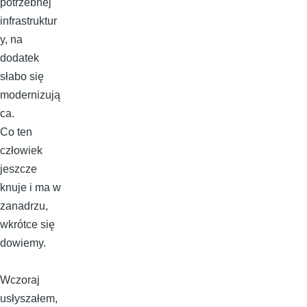
potrzebnej
infrastruktur
y, na
dodatek
słabo się
modernizują
ca.
Co ten
człowiek
jeszcze
knuje i ma w
zanadrzu,
wkrótce się
dowiemy.
Wczoraj
usłyszałem,