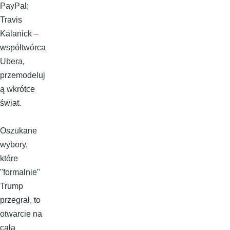
PayPal;
Travis
Kalanick –
współtwórca
Ubera,
przemodeluj
ą wkrótce
świat.
Oszukane
wybory,
które
"formalnie"
Trump
przegrał, to
otwarcie na
całą