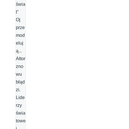
świa
t"
Oj
prze
mod
eluj
ą...
Ałtor
zno
wu
błąd
zi.
Lide
rzy
świa
towe
j