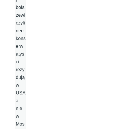
bols
zewi
czyli
neo
kons
erw
atyś
ci,
rezy
dują
w
USA
a
nie
w
Mos