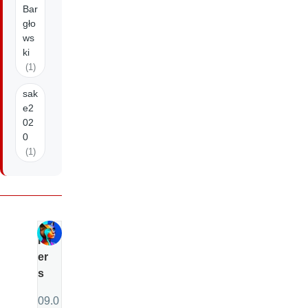
Bar
gło
ws
ki
(1)
sak
e2
02
0
(1)
P
er
s
09.0