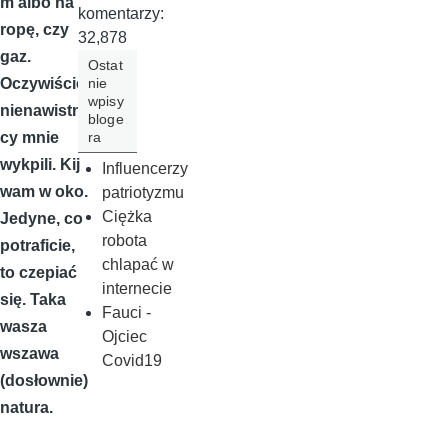
m albo na
komentarzy:
ropę, czy
32,878
gaz.
Ostat
nie
Oczywiście
wpisy
nienawistni
bloge
ra
cy mnie
wykpili. Kij
Influencerzy
wam w oko.
patriotyzmu
Ciężka
Jedyne, co
robota
potraficie,
chlapać w
to czepiać
internecie
się. Taka
Fauci -
wasza
Ojciec
wszawa
Covid19
(dosłownie)
natura.