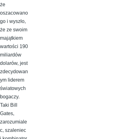
że
oszacowano
go i wyszło,
że ze swoim
majątkiem
wartości 190
miliardów
dolarów, jest
zdecydowan
ym liderem
światowych
bogaczy.
Taki Bill
Gates,
zarozumiale
c, szaleniec
i kombinator,