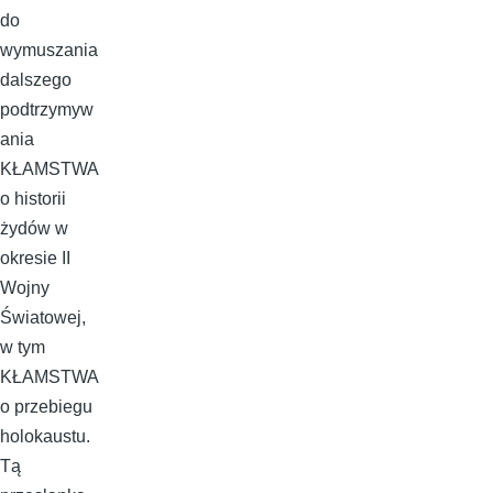
do
wymuszania
dalszego
podtrzymyw
ania
KŁAMSTWA
o historii
żydów w
okresie II
Wojny
Światowej,
w tym
KŁAMSTWA
o przebiegu
holokaustu.
Tą