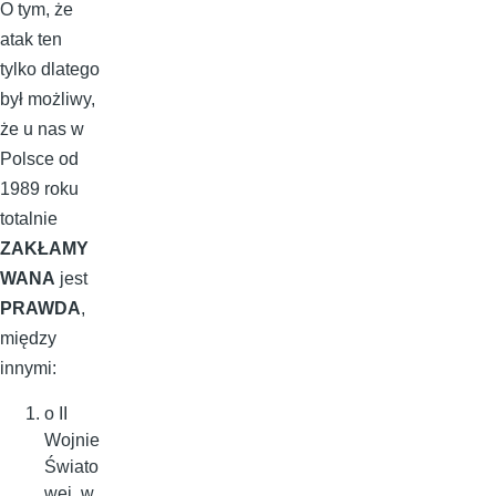
O tym, że
atak ten
tylko dlatego
był możliwy,
że u nas w
Polsce od
1989 roku
totalnie
ZAKŁAMY
WANA
jest
PRAWDA
,
między
innymi:
o II
Wojnie
Świato
wej, w