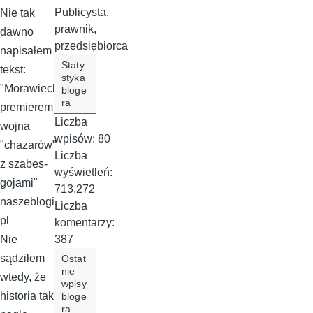
Publicysta,
Nie tak
prawnik,
dawno
przedsiębiorca
napisałem
Staty
tekst:
styka
"Morawiecki
bloge
ra
premierem –
Liczba
wojna
wpisów:
80
"chazarów"
Liczba
z szabes-
wyświetleń:
gojami"
713,272
naszeblogi.
Liczba
pl
komentarzy:
387
Nie
sądziłem
Ostat
nie
wtedy, że
wpisy
historia tak
bloge
ra