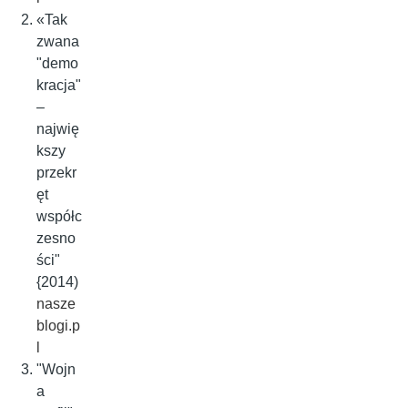
«Tak
zwana
"demo
kracja"
–
najwię
kszy
przekr
ęt
współc
zesno
ści"
{2014)
nasze
blogi.p
l
"Wojn
a