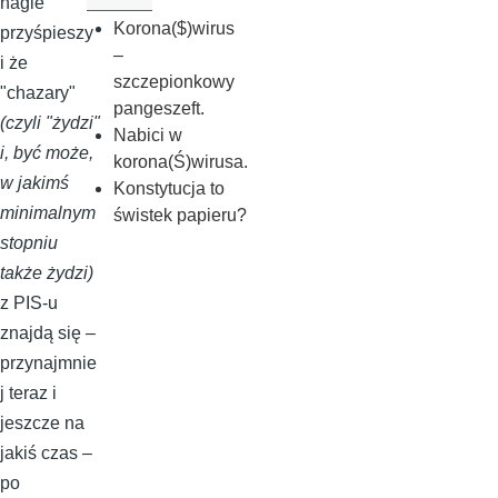
nagle
Korona($)wirus
przyśpieszy
–
i że
szczepionkowy
"chazary"
pangeszeft.
(czyli "żydzi"
Nabici w
i, być może,
korona(Ś)wirusa.
w jakimś
Konstytucja to
minimalnym
świstek papieru?
stopniu
także żydzi)
z PIS-u
znajdą się –
przynajmnie
j teraz i
jeszcze na
jakiś czas –
po