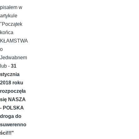
pisałem w
artykule
"Początek
końca
KŁAMSTWA
o
Jedwabnem
lub -
31
stycznia
2018 roku
rozpoczęła
się NASZA
- POLSKA
droga do
suwerenno
ści!!!"