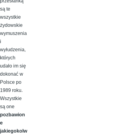
przesłanką
są te
wszystkie
żydowskie
wymuszenia
i
wyłudzenia,
których
udało im się
dokonać w
Polsce po
1989 roku.
Wszystkie
są one
pozbawion
e
jakiegokolw