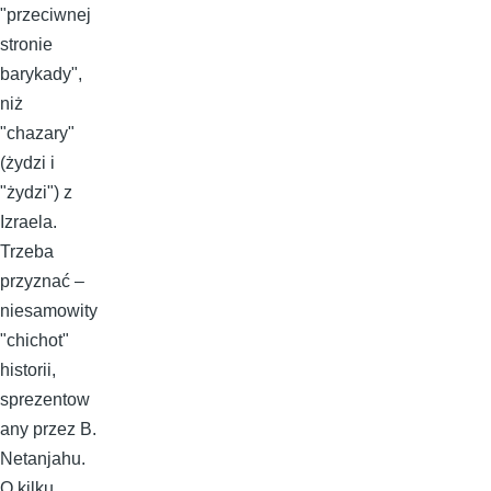
"przeciwnej
stronie
barykady",
niż
"chazary"
(żydzi i
"żydzi") z
Izraela.
Trzeba
przyznać –
niesamowity
"chichot"
historii,
sprezentow
any przez B.
Netanjahu.
O kilku