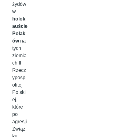
żydów
w
holok
auście
Polak
ów
na
tych
ziemia
ch II
Rzecz
yposp
olitej
Polski
ej,
które
po
agresji
Związ
ku