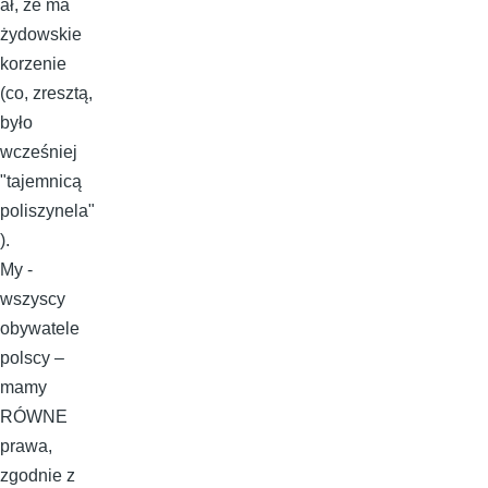
ał, że ma
żydowskie
korzenie
(co, zresztą,
było
wcześniej
"tajemnicą
poliszynela"
).
My -
wszyscy
obywatele
polscy –
mamy
RÓWNE
prawa,
zgodnie z