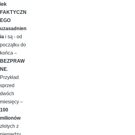
iek
FAKTYCZN
EGO
uzasadnien
ia
i są - od
początku do
końca –
BEZPRAW
NE
.
Przykład
sprzed
dwóch
miesięcy –
100
milionów
złotych z
pieniędzy