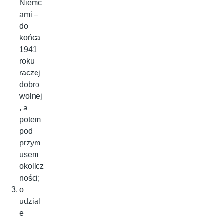
Niemc
ami –
do
końca
1941
roku
raczej
dobro
wolnej
, a
potem
pod
przym
usem
okolicz
ności;
o
udzial
e