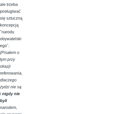
ale trzeba
posługiwać
się sztuczną
koncepcją
"narodu
obywatelski
ego".
(Pisałem o
tym przy
okazji
referowania,
dlaczego
żydzi nie są
i
nigdy nie
byli
narodem,