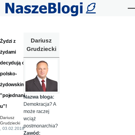
Przejdź do treści
Me
Dariusz
Żydzi z
Grudziecki
żydami
decydują o
polsko-
żydowskim
"pojednani
Nazwa bloga:
Demokracja? A
u"!
może raczej
Dariusz
wciąż
Grudziecki
postmonarchia?
, 03.02.2018
Zawód: