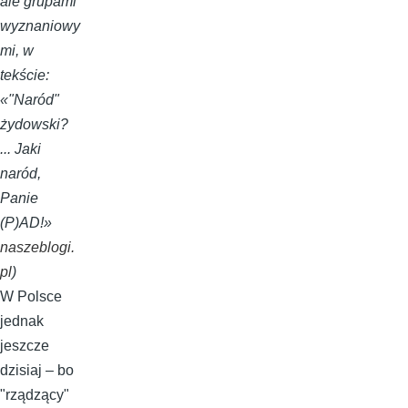
ale grupami
wyznaniowy
mi, w
tekście:
«"Naród"
żydowski?
... Jaki
naród,
Panie
(P)AD!»
naszeblogi.
pl
)
W Polsce
jednak
jeszcze
dzisiaj – bo
"rządzący"