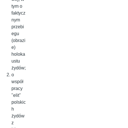
tym o
faktycz
nym
przebi
egu
(obrazi
e)
holoka
ustu
żydów;
o
współ
pracy
"elit"
polskic
h
żydów
z