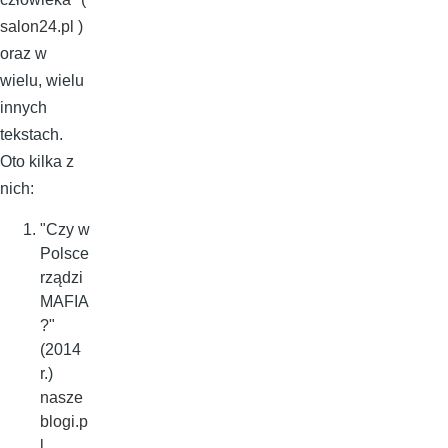
salon24.pl
)
oraz w
wielu, wielu
innych
tekstach.
Oto kilka z
nich:
"Czy w
Polsce
rządzi
MAFIA
?"
(2014
r.)
nasze
blogi.p
l