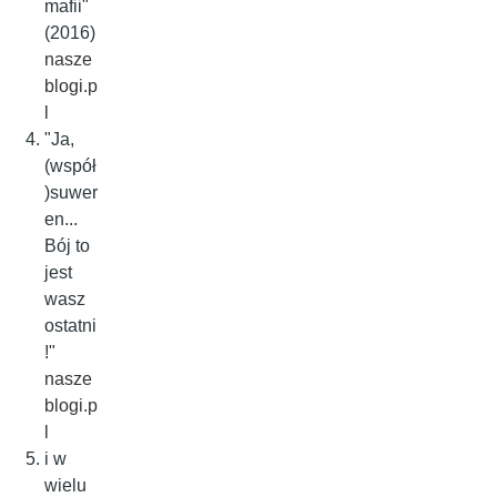
mafii"
(2016)
nasze
blogi.p
l
"Ja,
(współ
)suwer
en...
Bój to
jest
wasz
ostatni
!"
nasze
blogi.p
l
i w
wielu