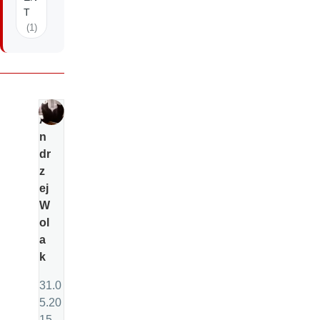
T
(1)
A
n
dr
z
ej
W
ol
a
k
31.0
5.20
15