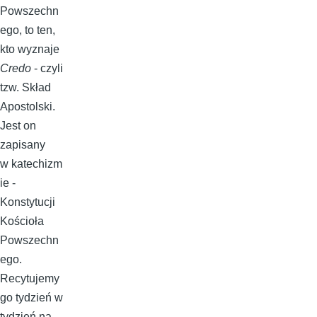
Powszechn
ego, to ten,
kto wyznaje
Credo
- czyli
tzw. Skład
Apostolski.
Jest on
zapisany
w katechizm
ie -
Konstytucji
Kościoła
Powszechn
ego.
Recytujemy
go tydzień w
tydzień na