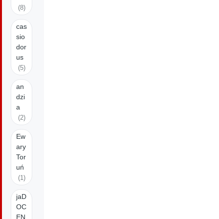
(8)
cas
sio
dor
us
(5)
an
dzi
a
(2)
Ew
ary
Tor
uń
(1)
jaD
OC
EN