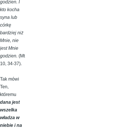
godzien. I
kto kocha
syna lub
córkę
bardziej niż
Mnie, nie
jest Mnie
godzien.
(Mt
10, 34-37).
Tak mówi
Ten,
któremu
dana jest
wszelka
władza w
niebie i na