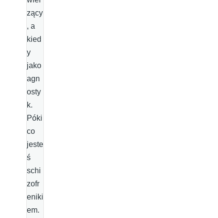
zący
, a
kied
y
jako
agn
osty
k.
Póki
co
jeste
ś
schi
zofr
eniki
em.