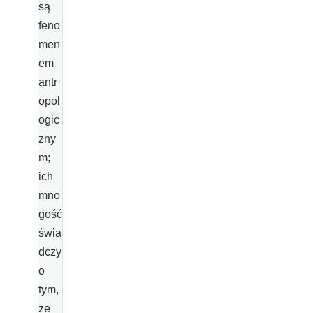
są
feno
men
em
antr
opol
ogic
zny
m;
ich
mno
gość
świa
dczy
o
tym,
ze