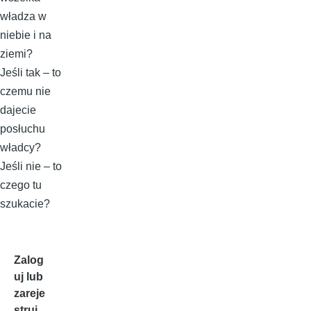
władza w
niebie i na
ziemi?
Jeśli tak – to
czemu nie
dajecie
posłuchu
władcy?
Jeśli nie – to
czego tu
szukacie?
Zalog
uj
lub
zareje
struj