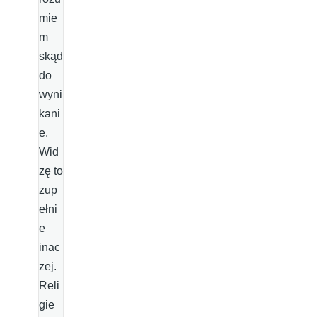
mie
m
skąd
do
wyni
kani
e.
Wid
zę to
zup
ełni
e
inac
zej.
Reli
gie