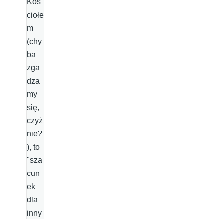
Koś
ciołe
m
(chy
ba
zga
dza
my
się,
czyż
nie?
), to
"sza
cun
ek
dla
inny