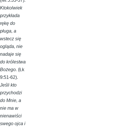
(Mt 5:33-37).
Ktokolwiek
przykłada
rękę do
pługa, a
wstecz się
ogląda, nie
nadaje się
do królestwa
Bożego.
(Łk
9:51-62).
Jeśli kto
przychodzi
do Mnie, a
nie ma w
nienawiści
swego ojca i