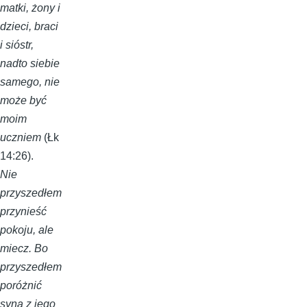
matki, żony i
dzieci, braci
i sióstr,
nadto siebie
samego, nie
może być
moim
uczniem
(Łk
14:26).
Nie
przyszedłem
przynieść
pokoju, ale
miecz. Bo
przyszedłem
poróżnić
syna z jego