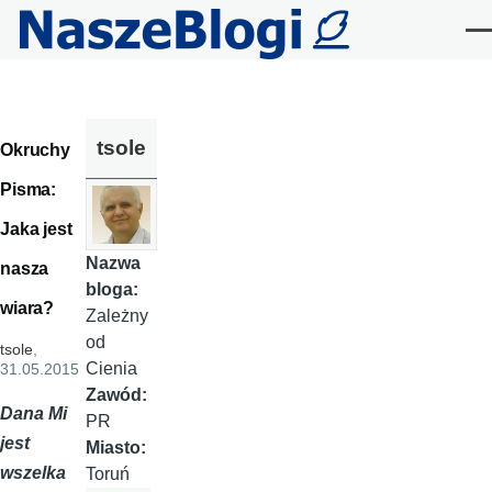
Przejdź do treści
Me
tsole
Okruchy
Pisma:
Jaka jest
Nazwa
nasza
bloga:
wiara?
Zależny
od
tsole
,
Cienia
31.05.2015
Zawód:
Dana Mi
PR
jest
Miasto:
wszelka
Toruń