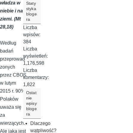
władza w
Staty
styka
niebie i na
bloge
ziemi. (Mt
ra
28,18)
Liczba
wpisów:
384
Według
Liczba
badań
wyświetleń:
przeprowad
1,176,598
zonych
Liczba
przez CBOS
komentarzy:
w lutym
1,822
2015 r. 90%
Ostat
nie
Polaków
wpisy
uważa się
bloge
ra
za
wierzących.
Dlaczego
wątpliwość?
Ale jaka jest