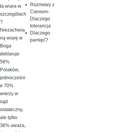
Rozmowy z
ta wiara w
Cieniem-
szczegółach
Dlaczego
?
tolerancja
Niezachwia
Dlaczego
ną wiarę w
pamięć?
Boga
deklaruje
56%
Polaków,
jednocześni
e 70%
wierzy w
sąd
ostateczny,
ale tylko
36% uważa,