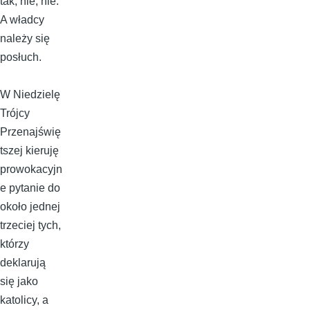
tak; nie, nie.
A władcy
należy się
posłuch.
W Niedzielę
Trójcy
Przenajświę
tszej kieruję
prowokacyjn
e pytanie do
około jednej
trzeciej tych,
którzy
deklarują
się jako
katolicy, a