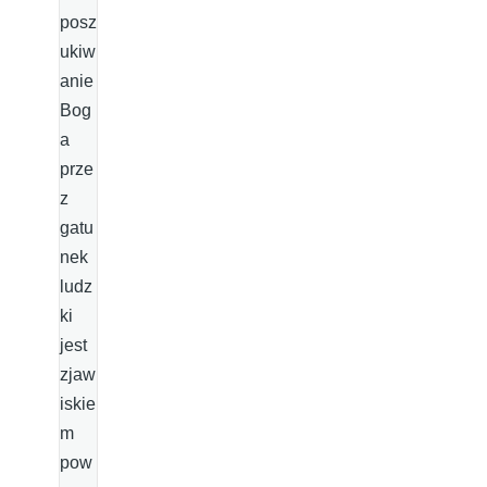
posz
ukiw
anie
Bog
a
prze
z
gatu
nek
ludz
ki
jest
zjaw
iskie
m
pow