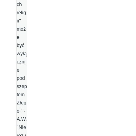
ch
relig
ii"
moż
e
być
wyłą
czni
e
pod
szep
tem
Złeg
o." -
A.W.
"Nie
rozu