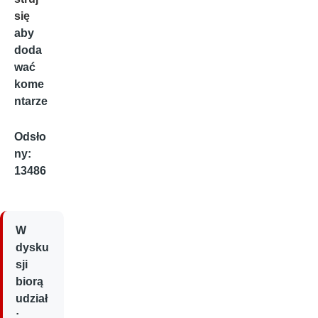
się
aby
doda
wać
kome
ntarze
Odsło
ny:
13486
W
dysku
sji
biorą
udział
: