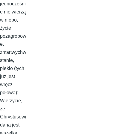
jednocześni
e nie wierzą
w niebo,
życie
pozagrobow
e,
zmartwychw
stanie,
piekło (tych
już jest
wręcz
połowa):
Wierzycie,
że
Chrystusowi
dana jest
wszelka