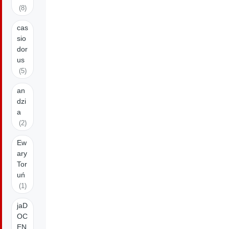
(8)
cas
sio
dor
us
(5)
an
dzi
a
(2)
Ew
ary
Tor
uń
(1)
jaD
OC
EN