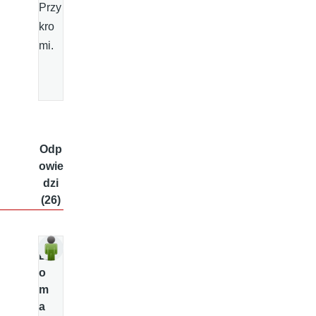
Przy
kro
mi.
Odp
owie
dzi
(26)
D
o
m
a