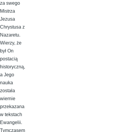
za swego
Mistrza
Jezusa
Chrystusa z
Nazaretu.
Wierzy, że
był On
postacią
historyczną,
a Jego
nauka
została
wiernie
przekazana
w tekstach
Ewangelii.
Tymczasem