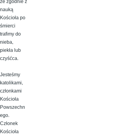
że zgodnie z
nauką
Kościoła po
śmierci
trafimy do
nieba,
piekła lub
czyśćca.
Jesteśmy
katolikami,
członkami
Kościoła
Powszechn
ego.
Członek
Kościoła