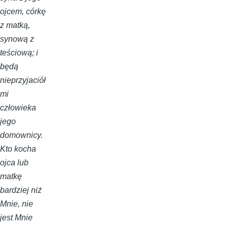
ojcem, córkę
z matką,
synową z
teściową; i
będą
nieprzyjaciół
mi
człowieka
jego
domownicy.
Kto kocha
ojca lub
matkę
bardziej niż
Mnie, nie
jest Mnie