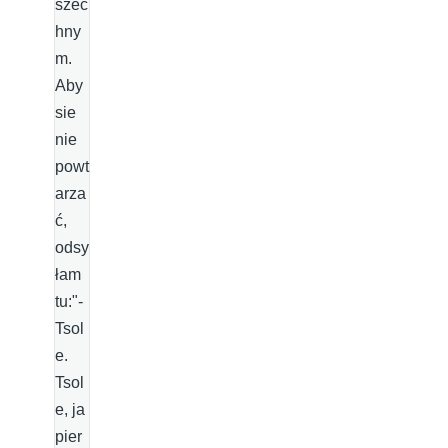
szec
hny
m.
Aby
sie
nie
powt
arza
ć,
odsy
łam
tu:"-
Tsol
e.
Tsol
e, ja
pier