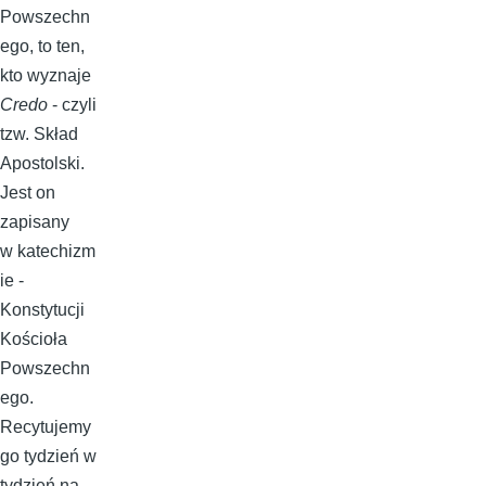
Powszechn
ego, to ten,
kto wyznaje
Credo
- czyli
tzw. Skład
Apostolski.
Jest on
zapisany
w katechizm
ie -
Konstytucji
Kościoła
Powszechn
ego.
Recytujemy
go tydzień w
tydzień na