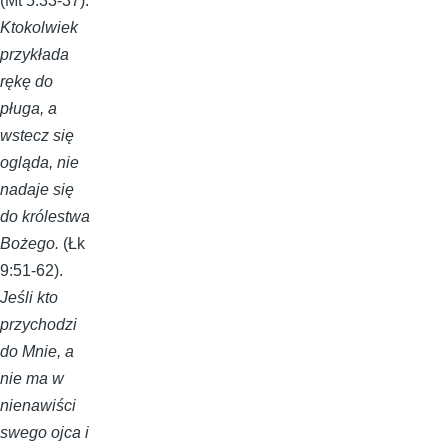
(Mt 5:33-37).
Ktokolwiek
przykłada
rękę do
pługa, a
wstecz się
ogląda, nie
nadaje się
do królestwa
Bożego.
(Łk
9:51-62).
Jeśli kto
przychodzi
do Mnie, a
nie ma w
nienawiści
swego ojca i