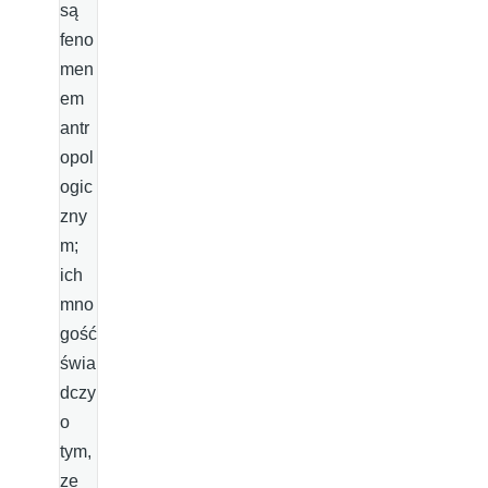
są
feno
men
em
antr
opol
ogic
zny
m;
ich
mno
gość
świa
dczy
o
tym,
ze