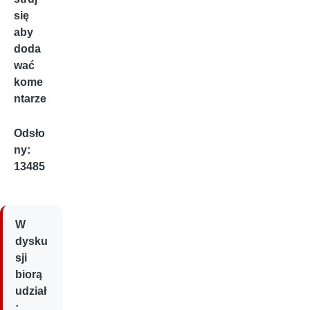
się
aby
doda
wać
kome
ntarze
Odsło
ny:
13485
W
dysku
sji
biorą
udział
: