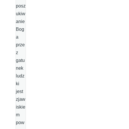
posz
ukiw
anie
Bog
a
prze
z
gatu
nek
ludz
ki
jest
zjaw
iskie
m
pow