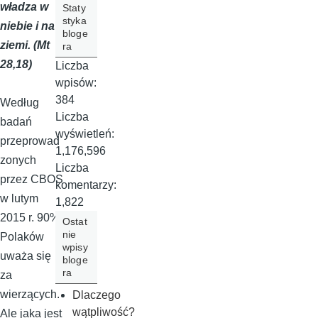
władza w
Staty
styka
niebie i na
bloge
ziemi. (Mt
ra
28,18)
Liczba
wpisów:
384
Według
Liczba
badań
wyświetleń:
przeprowad
1,176,596
zonych
Liczba
przez CBOS
komentarzy:
w lutym
1,822
2015 r. 90%
Ostat
nie
Polaków
wpisy
uważa się
bloge
ra
za
wierzących.
Dlaczego
wątpliwość?
Ale jaka jest