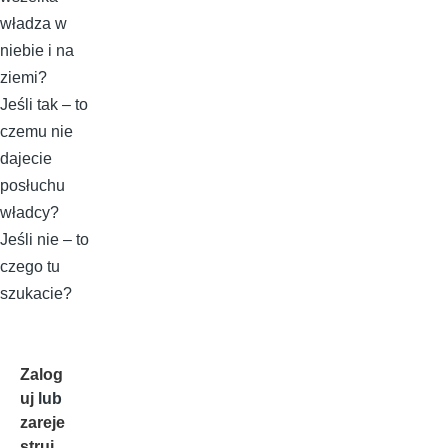
władza w
niebie i na
ziemi?
Jeśli tak – to
czemu nie
dajecie
posłuchu
władcy?
Jeśli nie – to
czego tu
szukacie?
Zalog
uj
lub
zareje
struj