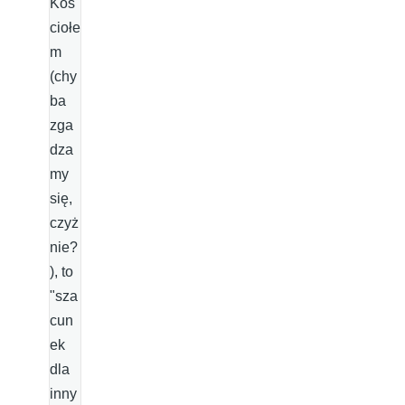
Koś
ciołe
m
(chy
ba
zga
dza
my
się,
czyż
nie?
), to
"sza
cun
ek
dla
inny