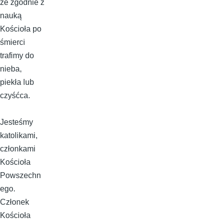
że zgodnie z
nauką
Kościoła po
śmierci
trafimy do
nieba,
piekła lub
czyśćca.
Jesteśmy
katolikami,
członkami
Kościoła
Powszechn
ego.
Członek
Kościoła