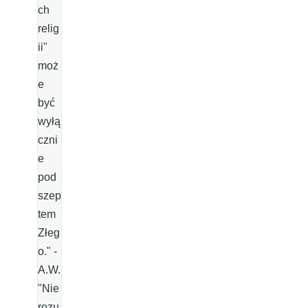
ch
relig
ii"
moż
e
być
wyłą
czni
e
pod
szep
tem
Złeg
o." -
A.W.
"Nie
rozu