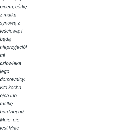
ojcem, córkę
z matką,
synową z
teściową; i
będą
nieprzyjaciół
mi
człowieka
jego
domownicy.
Kto kocha
ojca lub
matkę
bardziej niż
Mnie, nie
jest Mnie