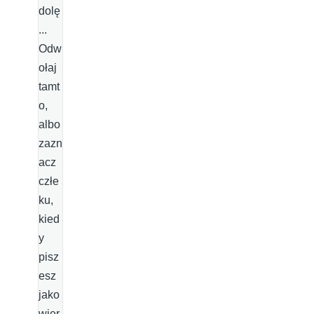
dolę
...
Odw
ołaj
tamt
o,
albo
zazn
acz
człe
ku,
kied
y
pisz
esz
jako
wier