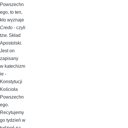
Powszechn
ego, to ten,
kto wyznaje
Credo
- czyli
tzw. Skład
Apostolski.
Jest on
zapisany
w katechizm
ie -
Konstytucji
Kościoła
Powszechn
ego.
Recytujemy
go tydzień w
tydzień na