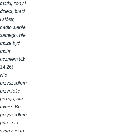
matki, żony i
dzieci, braci
i sióstr,
nadto siebie
samego, nie
może być
moim
uczniem
(Łk
14:26).
Nie
przyszedłem
przynieść
pokoju, ale
miecz. Bo
przyszedłem
poróżnić
syna z jego