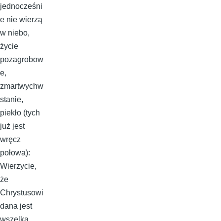
jednocześni
e nie wierzą
w niebo,
życie
pozagrobow
e,
zmartwychw
stanie,
piekło (tych
już jest
wręcz
połowa):
Wierzycie,
że
Chrystusowi
dana jest
wszelka