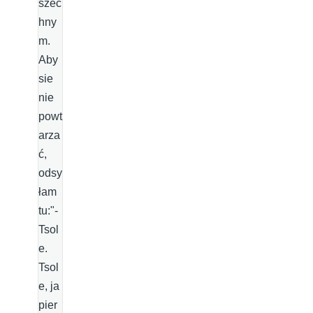
szec
hny
m.
Aby
sie
nie
powt
arza
ć,
odsy
łam
tu:"-
Tsol
e.
Tsol
e, ja
pier