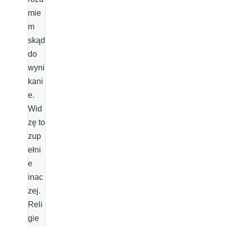
mie
m
skąd
do
wyni
kani
e.
Wid
zę to
zup
ełni
e
inac
zej.
Reli
gie