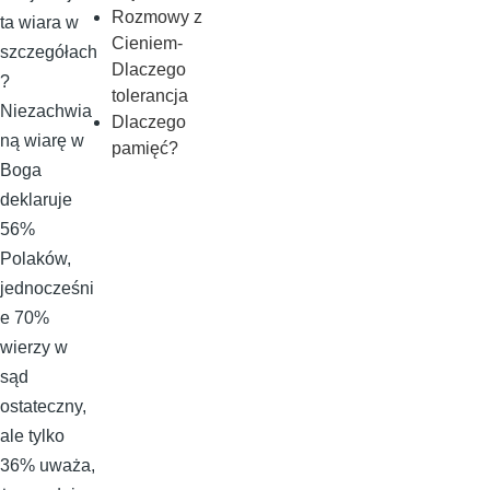
Rozmowy z
ta wiara w
Cieniem-
szczegółach
Dlaczego
?
tolerancja
Niezachwia
Dlaczego
ną wiarę w
pamięć?
Boga
deklaruje
56%
Polaków,
jednocześni
e 70%
wierzy w
sąd
ostateczny,
ale tylko
36% uważa,