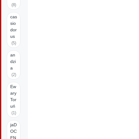
(8)
cas
sio
dor
us
(5)
an
dzi
a
(2)
Ew
ary
Tor
uń
(1)
jaD
OC
EN