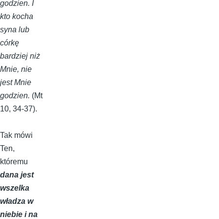
godzien. I
kto kocha
syna lub
córkę
bardziej niż
Mnie, nie
jest Mnie
godzien.
(Mt
10, 34-37).
Tak mówi
Ten,
któremu
dana jest
wszelka
władza w
niebie i na