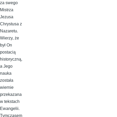
za swego
Mistrza
Jezusa
Chrystusa z
Nazaretu.
Wierzy, że
był On
postacią
historyczną,
a Jego
nauka
została
wiernie
przekazana
w tekstach
Ewangelii.
Tymczasem