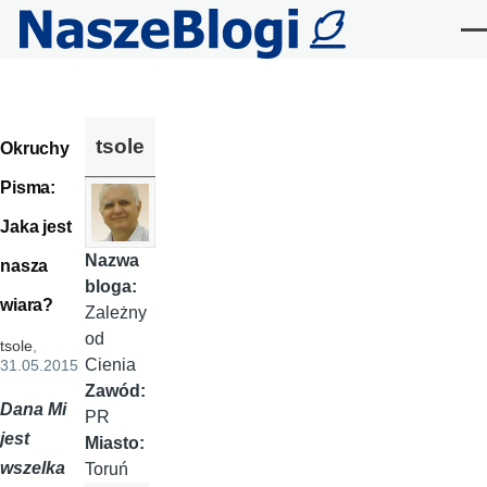
Przejdź do treści
Me
tsole
Okruchy
Pisma:
Jaka jest
Nazwa
nasza
bloga:
wiara?
Zależny
od
tsole
,
Cienia
31.05.2015
Zawód:
Dana Mi
PR
jest
Miasto:
wszelka
Toruń