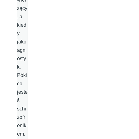
zący
, a
kied
y
jako
agn
osty
k.
Póki
co
jeste
ś
schi
zofr
eniki
em.