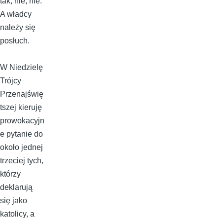
tak; nie, nie.
A władcy
należy się
posłuch.
W Niedzielę
Trójcy
Przenajświę
tszej kieruję
prowokacyjn
e pytanie do
około jednej
trzeciej tych,
którzy
deklarują
się jako
katolicy, a