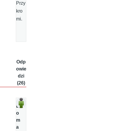
Przy
kro
mi.
Odp
owie
dzi
(26)
D
o
m
a