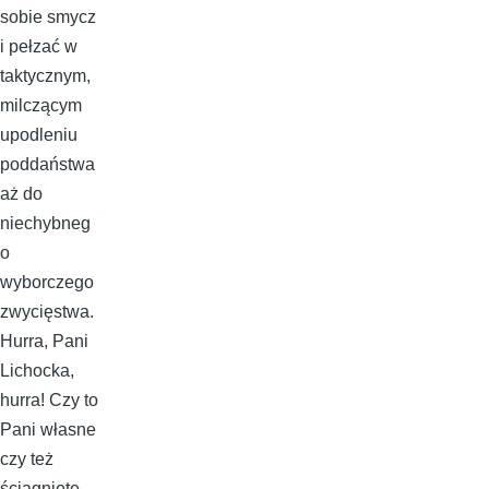
sobie smycz
i pełzać w
taktycznym,
milczącym
upodleniu
poddaństwa
aż do
niechybneg
o
wyborczego
zwycięstwa.
Hurra, Pani
Lichocka,
hurra! Czy to
Pani własne
czy też
ściągnięte