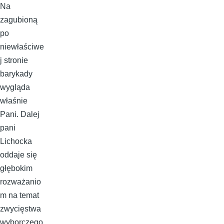
Na
zagubioną
po
niewłaściwe
j stronie
barykady
wygląda
właśnie
Pani. Dalej
pani
Lichocka
oddaje się
głębokim
rozważanio
m na temat
zwycięstwa
wyborczego