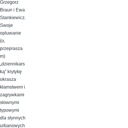
Grzegorz
Braun i Ewa
Stankiewicz.
Swoje
opluwanie
(o,
przeprasza
m)
„dziennikars
ką” krytykę
okrasza
kłamstwem i
zagrywkami
słownymi
typowymi
dla słynnych
urbanowych