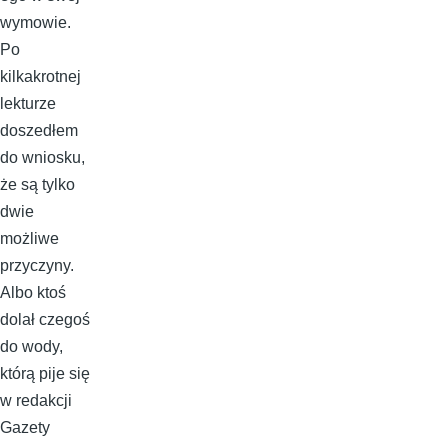
wymowie.
Po
kilkakrotnej
lekturze
doszedłem
do wniosku,
że są tylko
dwie
możliwe
przyczyny.
Albo ktoś
dolał czegoś
do wody,
którą pije się
w redakcji
Gazety