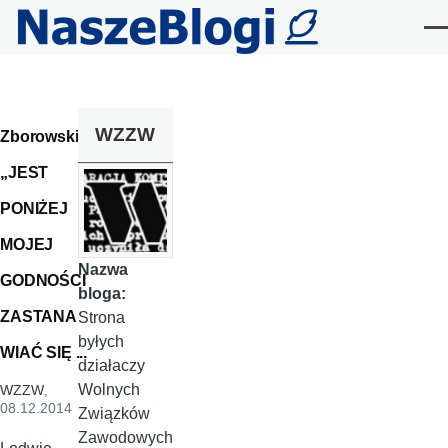
Przejdź do treści
Me
WZZW
Zborowski:
„JEST
PONIŻEJ
MOJEJ
Nazwa
GODNOŚCI
bloga:
ZASTANA
Strona
byłych
WIAĆ SIĘ ...
działaczy
Wolnych
WZZW
,
08.12.2014
Związków
Zawodowych