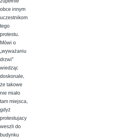
zupełnie
obce innym
uczestnikom
tego
protestu.
Mówi o
„wyważaniu
drzwi”
wiedząc
doskonale,
że takowe
nie miało
tam miejsca,
gdyż
protestujacy
weszli do
budynku