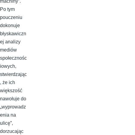
machiny”.
Po tym
pouczeniu
dokonuje
błyskawiczn
ej analizy
mediów
społecznośc
iowych,
stwierdzając
, że ich
większość
nawołuje do
„wyprowadz
enia na
ulicę”,
dorzucając