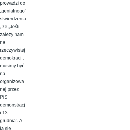
prowadzi do
„genialnego”
stwierdzenia
, że „Jeśli
zależy nam
na
rzeczywistej
demokracji,
musimy być
na
organizowa
nej przez
PiS
demonstracj
i 13
grudnia”. A
ja się