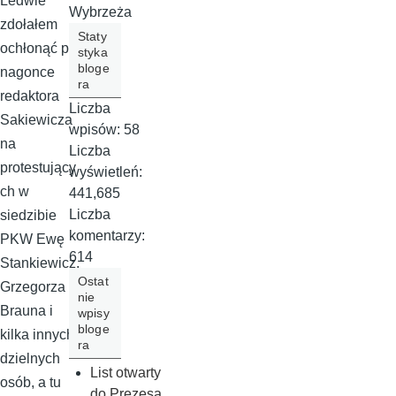
Ledwie
Wybrzeża
zdołałem
Staty
ochłonąć po
styka
bloge
nagonce
ra
redaktora
Liczba
Sakiewicza
wpisów:
58
na
Liczba
protestujący
wyświetleń:
ch w
441,685
Liczba
siedzibie
komentarzy:
PKW Ewę
614
Stankiewicz,
Ostat
Grzegorza
nie
Brauna i
wpisy
bloge
kilka innych
ra
dzielnych
List otwarty
osób, a tu
do Prezesa