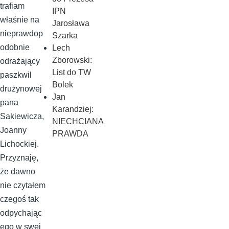
trafiam
IPN
właśnie na
Jarosława
nieprawdop
Szarka
odobnie
Lech
Zborowski:
odrażający
List do TW
paszkwil
Bolek
drużynowej
Jan
pana
Karandziej:
Sakiewicza,
NIECHCIANA
Joanny
PRAWDA
Lichockiej.
Przyznaję,
że dawno
nie czytałem
czegoś tak
odpychając
ego w swej