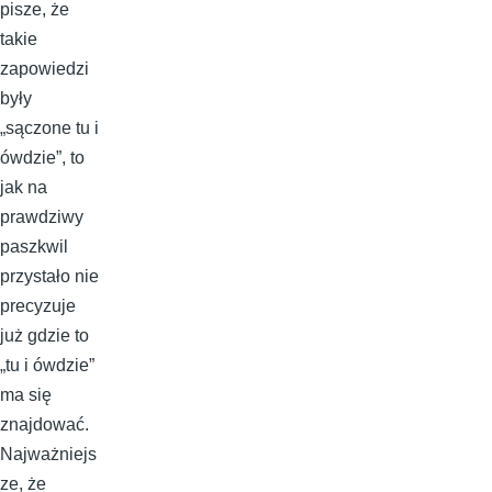
pisze, że
takie
zapowiedzi
były
„sączone tu i
ówdzie”, to
jak na
prawdziwy
paszkwil
przystało nie
precyzuje
już gdzie to
„tu i ówdzie”
ma się
znajdować.
Najważniejs
ze, że