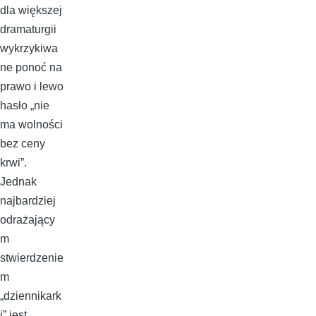
dla większej
dramaturgii
wykrzykiwa
ne ponoć na
prawo i lewo
hasło „nie
ma wolności
bez ceny
krwi”.
Jednak
najbardziej
odrażający
m
stwierdzenie
m
„dziennikark
i” jest