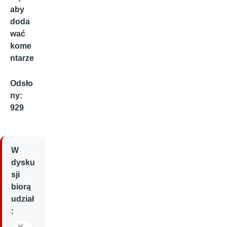
aby
doda
wać
kome
ntarze
Odsło
ny:
929
W
dysku
sji
biorą
udział
: