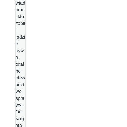
wiad
omo
, kto
zabił
i
gdzi
e
byw
a ,
total
ne
olew
anct
wo
spra
wy .
Oni
ścig
aja