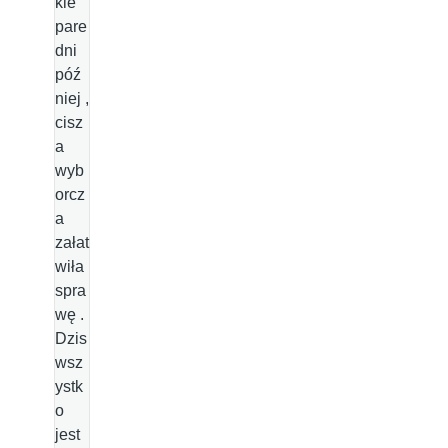
kie
pare
dni
póź
niej ,
cisz
a
wyb
orcz
a
załat
wiła
spra
wę .
Dzis
wsz
ystk
o
jest