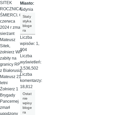
SITEK
Miasto:
ROCZNICA
Gdynia
ŚMIERCI. 6
Staty
styka
czerwca
bloge
2024 r zmarł
ra
sierżant
Liczba
Mateusz
wpisów:
1,
Sitek,
904
żołnierz WP
Liczba
zabity na
wyświetleń:
granicy RP
3,536,502
z Białorusią.
Liczba
Mateusz 21
komentarzy:
letni
18,812
Żołnierz 1
Ostat
Brygady
nie
Pancernej
wpisy
zmarł
bloge
ra
ugodzony