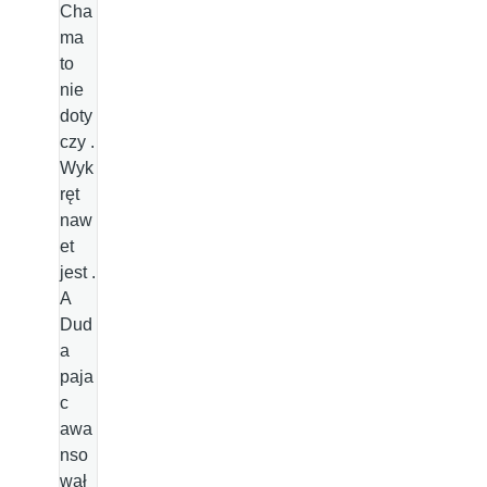
Cha
ma
to
nie
doty
czy .
Wyk
ręt
naw
et
jest .
A
Dud
a
paja
c
awa
nso
wał