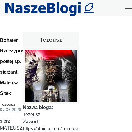
Przejdź do treści
Me
Tezeusz
Bohater
Rzeczypos
politej śp.
sierżant
Mateusz
Sitek
Tezeusz
,
Nazwa bloga:
07.06.2026
Tezeusz
sierż
Zawód:
MATEUSZ
https://albicla.com/Tezeusz