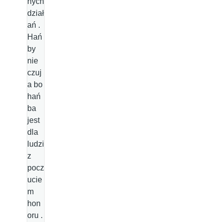
nych
dział
ań .
Hań
by
nie
czuj
a bo
hań
ba
jest
dla
ludzi
z
pocz
ucie
m
hon
oru .