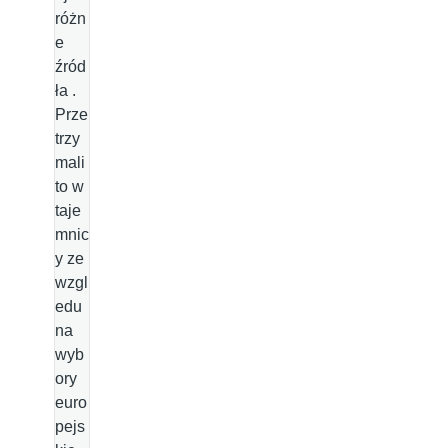
różn
e
źród
ła .
Prze
trzy
mali
to w
taje
mnic
y ze
wzgl
edu
na
wyb
ory
euro
pejs