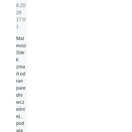
6.20
26
17:0
1
Mat
eusz
Site
k
zma
rł od
ran
pare
dni
wcz
eśni
ej ,
pod
aja