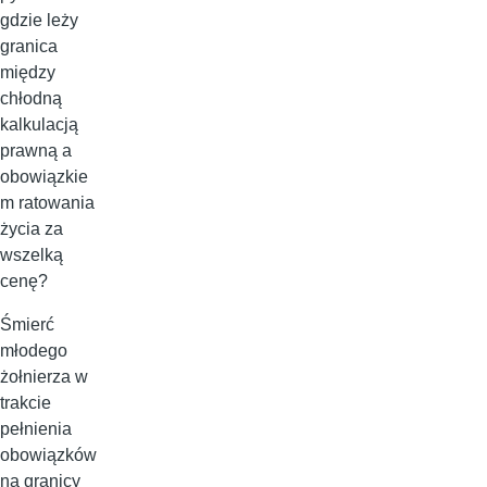
gdzie leży
granica
między
chłodną
kalkulacją
prawną a
obowiązkie
m ratowania
życia za
wszelką
cenę?
Śmierć
młodego
żołnierza w
trakcie
pełnienia
obowiązków
na granicy