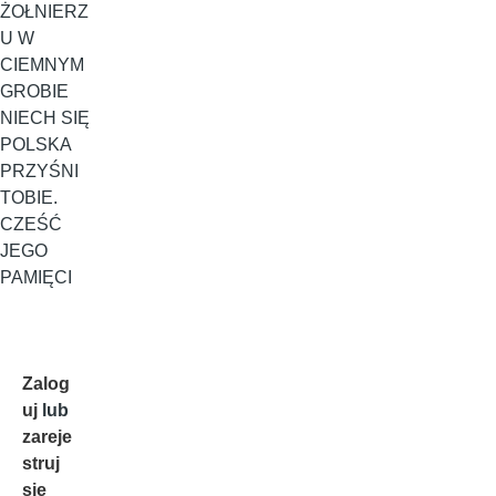
ŻOŁNIERZ
U W
CIEMNYM
GROBIE
NIECH SIĘ
POLSKA
PRZYŚNI
TOBIE.
CZEŚĆ
JEGO
PAMIĘCI
Zalog
uj
lub
zareje
struj
się