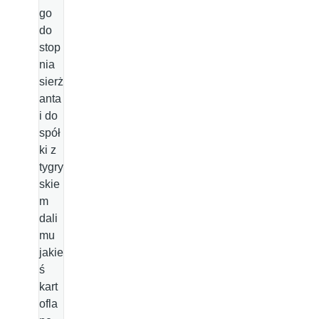
go
do
stop
nia
sierż
anta
i do
spół
ki z
tygry
skie
m
dali
mu
jakie
ś
kart
ofla