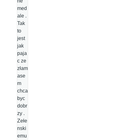
ne
med
ale .
Tak
to
jest
jak
paja
c ze
złam
ase
m
chca
byc
dobr
zy .
Zełe
nski
emu