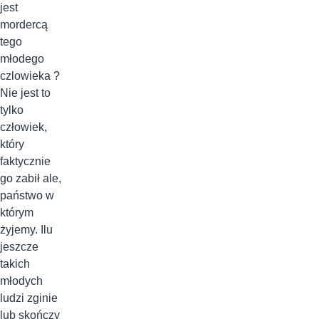
jest
mordercą
tego
młodego
czlowieka ?
Nie jest to
tylko
człowiek,
który
faktycznie
go zabił ale,
państwo w
którym
żyjemy. Ilu
jeszcze
takich
młodych
ludzi zginie
lub skończy