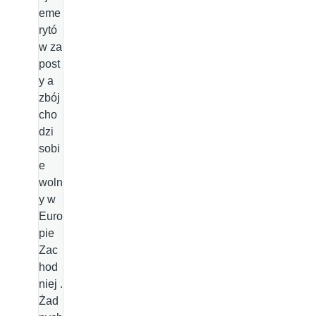
eme
rytó
w za
post
y a
zbój
cho
dzi
sobi
e
woln
y w
Euro
pie
Zac
hod
niej .
Żad