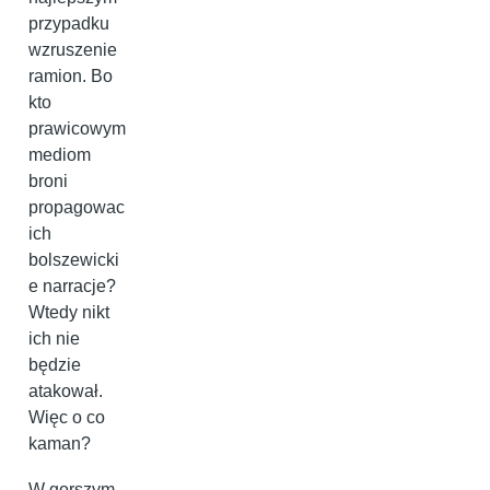
przypadku
wzruszenie
ramion. Bo
kto
prawicowym
mediom
broni
propagowac
ich
bolszewicki
e narracje?
Wtedy nikt
ich nie
będzie
atakował.
Więc o co
kaman?
W gorszym