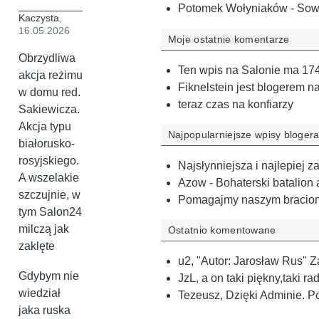
Potomek Wołyniaków - Sow
Kaczysta
,
16.05.2026
Moje ostatnie komentarze
Obrzydliwa
Ten wpis na Salonie ma 174
akcja reżimu
Fiknelstein jest blogerem 
w domu red.
teraz czas na konfiarzy
Sakiewicza.
Akcja typu
Najpopularniejsze wpisy bloger
białorusko-
rosyjskiego.
Najsłynniejsza i najlepiej
A wszelakie
Azow - Bohaterski batalion 
szczujnie, w
Pomagajmy naszym bracio
tym Salon24
milczą jak
Ostatnio komentowane
zaklęte
u2
,
"Autor: Jarosław Rus" Z
Gdybym nie
JzL
,
a on taki piękny,taki r
wiedział
Tezeusz
,
Dzięki Adminie. 
jaka ruska