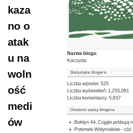
kaza
no o
atak
Nazwa bloga:
u na
Kaczysta
woln
Statystyka blogera
Liczba wpisów:
525
ość
Liczba wyświetleń:
1,255,081
Liczba komentarzy:
5,837
medi
Ostatnie wpisy blogera
ów
Bołdyn 44. Ciągle próbują 
Potomek Wołyniaków - cóż za