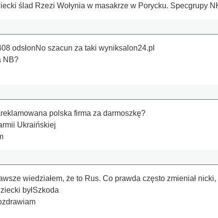
iecki ślad Rzezi Wołynia w masakrze w Porycku. Specgrupy
08 odsłonNo szacun za taki wyniksalon24.pl
na NB?
a
 zareklamowana polska firma za darmoszkę?
armii Ukraińskiej
m
awsze wiedziałem, że to Rus. Co prawda często zmieniał nicki,
adziecki byłSzkoda
Pozdrawiam