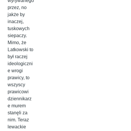
wyrywanego
przez, no
jakże by
inaczej,
tuskowych
siepaczy.
Mimo, że
Latkowski to
był raczej
ideologiczni
e wrogi
prawicy, to
wszyscy
prawicowi
dziennikarz
e murem
stanęli za
nim. Teraz
lewackie