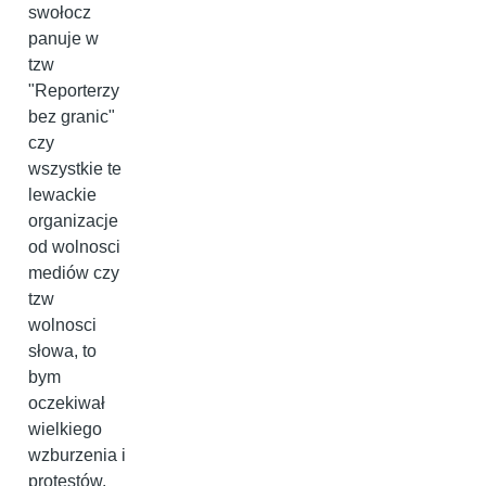
swołocz
panuje w
tzw
"Reporterzy
bez granic"
czy
wszystkie te
lewackie
organizacje
od wolnosci
mediów czy
tzw
wolnosci
słowa, to
bym
oczekiwał
wielkiego
wzburzenia i
protestów.