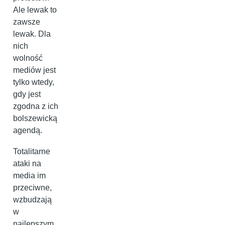
Ale lewak to
zawsze
lewak. Dla
nich
wolność
mediów jest
tylko wtedy,
gdy jest
zgodna z ich
bolszewicką
agendą.
Totalitarne
ataki na
media im
przeciwne,
wzbudzają
w
najlepszym