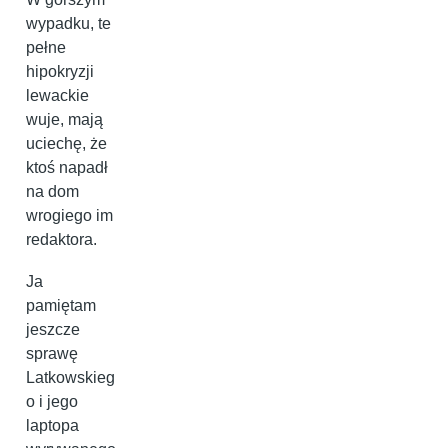
wypadku, te
pełne
hipokryzji
lewackie
wuje, mają
uciechę, że
ktoś napadł
na dom
wrogiego im
redaktora.
Ja
pamiętam
jeszcze
sprawę
Latkowskieg
o i jego
laptopa