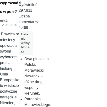
wyprowadzi
wyświetleń:
297,911
ć w pole?
Liczba
mjk1
,
komentarzy:
12.05.2026
4,469
Prawica od
Ostat
nie
miesięcy
wpisy
opowiada
bloge
swoim
ra
wyborcom
Dwa płuca dla
prostą
Polski.
historię.
Morawiecki i
Unia
Nawrocki -
Europejska
różne drogi,
to w istocie
wspólny
polityczne
kierunek.
narzędzie
Paradoks
Niemiec,
Morawieckiego.