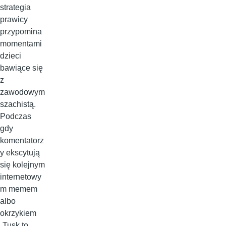
strategia
prawicy
przypomina
momentami
dzieci
bawiące się
z
zawodowym
szachistą.
Podczas
gdy
komentatorz
y ekscytują
się kolejnym
internetowy
m memem
albo
okrzykiem
„Tusk to