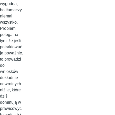
wygodna,
bo tłumaczy
niemal
wszystko.
Problem
polega na
tym, że jeśli
potraktować
ją poważnie,
to prowadzi
do
wniosków
dokładnie
odwrotnych
niż te, które
dziś
dominują w
prawicowyc
h mediach i