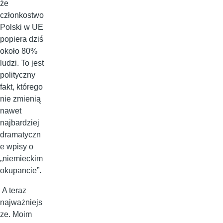
że
członkostwo
Polski w UE
popiera dziś
około 80%
ludzi. To jest
polityczny
fakt, którego
nie zmienią
nawet
najbardziej
dramatyczn
e wpisy o
„niemieckim
okupancie”.
A teraz
najważniejs
ze. Moim