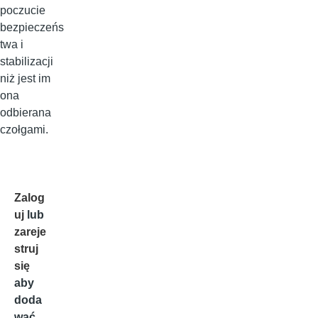
poczucie
bezpieczeńs
twa i
stabilizacji
niż jest im
ona
odbierana
czołgami.
Zalog
uj
lub
zareje
struj
się
aby
doda
wać