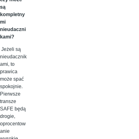
są
kompletny
mi
nieudaczni
kami?
Jeżeli są
nieudacznik
ami, to
prawica
może spać
spokojnie.
Pierwsze
transze
SAFE będą
drogie,
oprocentow
anie
wysokie,