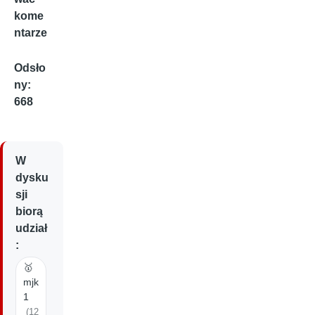
kome
ntarze
Odsło
ny:
668
W
dysku
sji
biorą
udział
:
🥇
mjk
1
(12