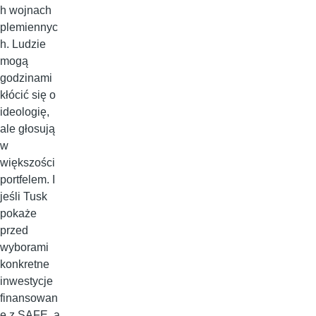
h wojnach
plemiennyc
h. Ludzie
mogą
godzinami
kłócić się o
ideologię,
ale głosują
w
większości
portfelem. I
jeśli Tusk
pokaże
przed
wyborami
konkretne
inwestycje
finansowan
e z SAFE, a