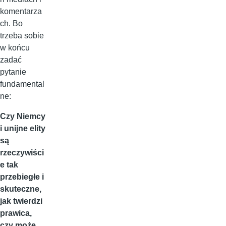
komentarza
ch. Bo
trzeba sobie
w końcu
zadać
pytanie
fundamental
ne:
Czy Niemcy
i unijne elity
są
rzeczywiści
e tak
przebiegłe i
skuteczne,
jak twierdzi
prawica,
czy może