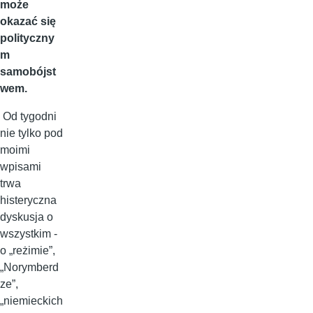
może
okazać się
polityczny
m
samobójst
wem.
Od tygodni
nie tylko pod
moimi
wpisami
trwa
histeryczna
dyskusja o
wszystkim -
o „reżimie”,
„Norymberd
ze”,
„niemieckich