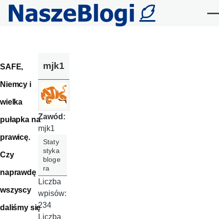
Przejdź do treści
Me
mjk1
SAFE,
Niemcy i
wielka
Zawód:
pułapka na
mjk1
prawicę.
Staty
styka
Czy
bloge
ra
naprawdę
Liczba
wszyscy
wpisów:
234
daliśmy się
Liczba