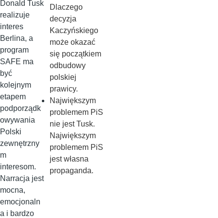
Donald Tusk
Dlaczego
realizuje
decyzja
interes
Kaczyńskiego
Berlina, a
może okazać
program
się początkiem
SAFE ma
odbudowy
być
polskiej
kolejnym
prawicy.
etapem
Największym
podporządk
problemem PiS
owywania
nie jest Tusk.
Polski
Największym
zewnętrzny
problemem PiS
m
jest własna
interesom.
propaganda.
Narracja jest
mocna,
emocjonaln
a i bardzo