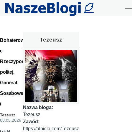
Przejdź do treści
Me
Tezeusz
Bohaterowi
e
Rzeczypos
politej.
Generał
Sosabowsk
i
Nazwa bloga:
Tezeusz
Tezeusz
,
08.05.2026
Zawód:
https://albicla.com/Tezeusz
GEN