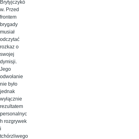
Brytyjczykó
w. Przed
frontem
brygady
musiał
odczytać
rozkaz o
swojej
dymisji.
Jego
odwołanie
nie było
jednak
wyłącznie
rezultatem
personalnyc
h rozgrywek
i
tchórzliwego