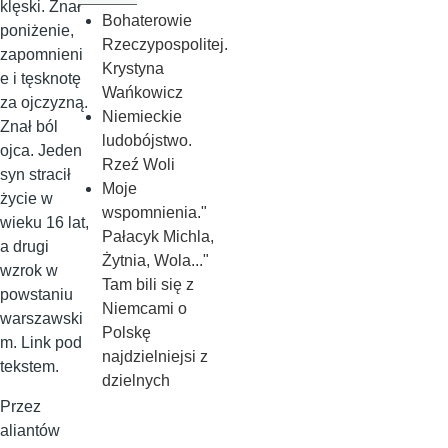
klęski. Znał
Bohaterowie
poniżenie,
Rzeczypospolitej.
zapomnieni
Krystyna
e i tęsknotę
Wańkowicz
za ojczyzną.
Niemieckie
Znał ból
ludobójstwo.
ojca. Jeden
Rzeź Woli
syn stracił
Moje
życie w
wspomnienia."
wieku 16 lat,
Pałacyk Michla,
a drugi
Żytnia, Wola..."
wzrok w
Tam bili się z
powstaniu
Niemcami o
warszawski
Polskę
m. Link pod
najdzielniejsi z
tekstem.
dzielnych
Przez
aliantów