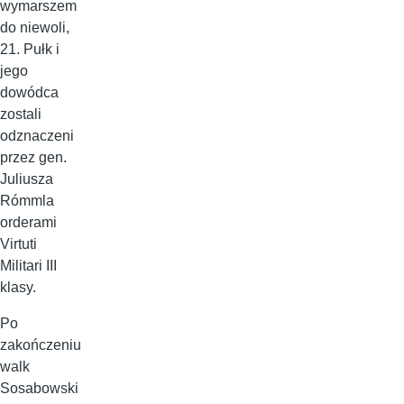
wymarszem
do niewoli,
21. Pułk i
jego
dowódca
zostali
odznaczeni
przez gen.
Juliusza
Rómmla
orderami
Virtuti
Militari III
klasy.
Po
zakończeniu
walk
Sosabowski