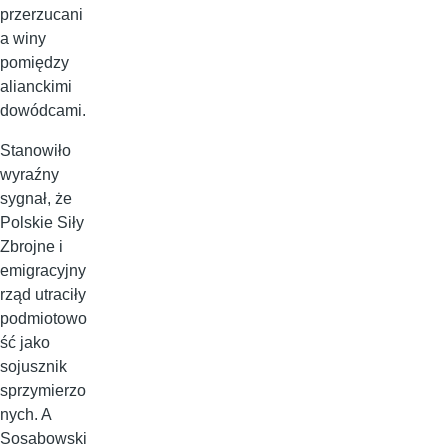
przerzucani
a winy
pomiędzy
alianckimi
dowódcami.
Stanowiło
wyraźny
sygnał, że
Polskie Siły
Zbrojne i
emigracyjny
rząd utraciły
podmiotowo
ść jako
sojusznik
sprzymierzo
nych. A
Sosabowski