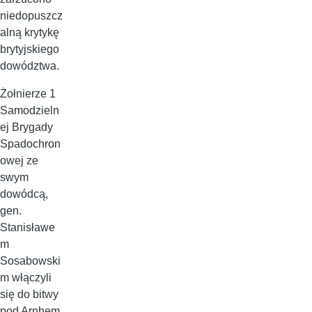
niedopuszcz
alną krytykę
brytyjskiego
dowództwa.
Żołnierze 1
Samodzieln
ej Brygady
Spadochron
owej ze
swym
dowódcą,
gen.
Stanisławe
m
Sosabowski
m włączyli
się do bitwy
pod Arnhem