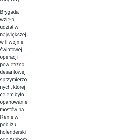
Brygada
wzięła
udział w
największej
w II wojnie
światowej
operacji
powietrzno-
desantowej
sprzymierzo
nych, której
celem było
opanowanie
mostów na
Renie w
pobliżu
holenderski
ego Arnhem.