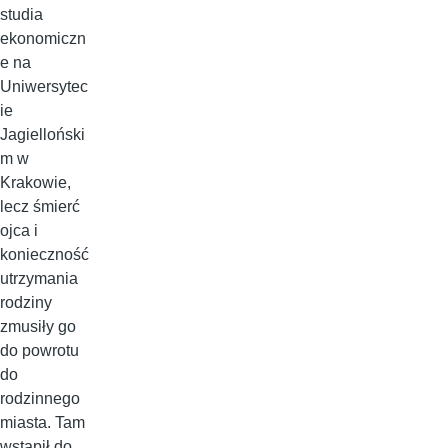
studia
ekonomiczn
e na
Uniwersytec
ie
Jagielloński
m w
Krakowie,
lecz śmierć
ojca i
konieczność
utrzymania
rodziny
zmusiły go
do powrotu
do
rodzinnego
miasta. Tam
wstąpił do