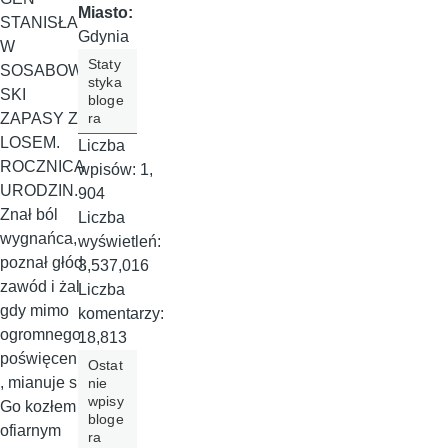
Miasto:
STANISŁA
Gdynia
W
Staty
SOSABOW
styka
SKI
bloge
ra
ZAPASY Z
LOSEM.
Liczba
ROCZNICA
wpisów:
1,
URODZIN.
904
Znał ból
Liczba
wygnańca,
wyświetleń:
poznał głód,
3,537,016
zawód i żal
Liczba
gdy mimo
komentarzy:
ogromnego
18,813
poświęcenia
Ostat
, mianuje się
nie
wpisy
Go kozłem
bloge
ofiarnym
ra