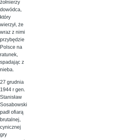
żołnierzy
dowódca,
który
wierzył, że
wraz z nimi
przybędzie
Polsce na
ratunek,
spadając z
nieba.
27 grudnia
1944 r gen.
Stanisław
Sosabowski
padł ofiarą
brutalnej,
cynicznej
gry