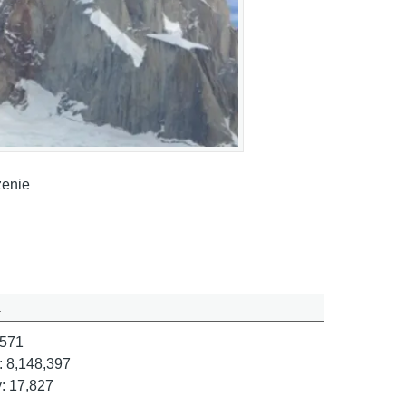
zenie
a
 571
:
8,148,397
y:
17,827