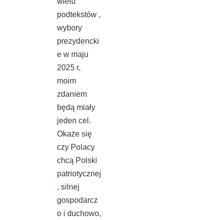
wielu
podtekstów ,
wybory
prezydencki
e w maju
2025 r,
moim
zdaniem
będą miały
jeden cel.
Okaże się
czy Polacy
chcą Polski
patriotycznej
, silnej
gospodarcz
o i duchowo,