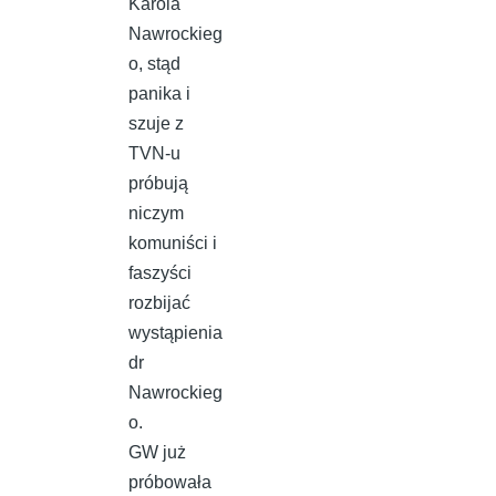
Karola
Nawrockieg
o, stąd
panika i
szuje z
TVN-u
próbują
niczym
komuniści i
faszyści
rozbijać
wystąpienia
dr
Nawrockieg
o.
GW już
próbowała