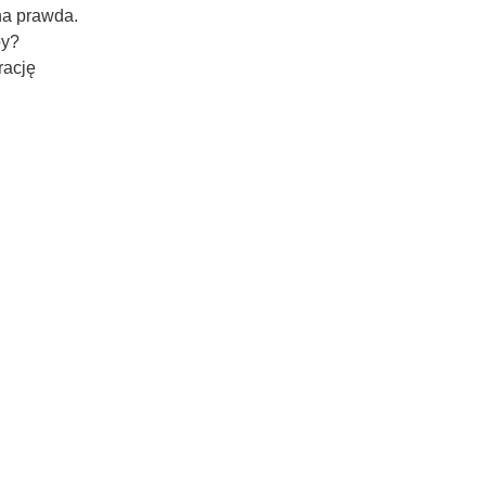
a prawda.
by?
rację