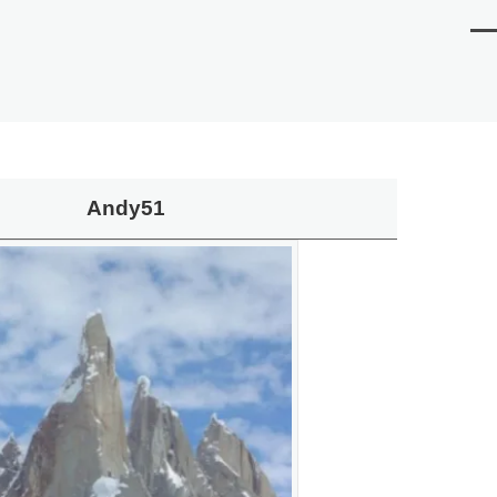
Me
Andy51