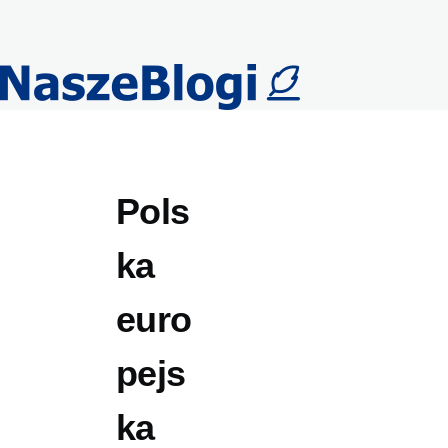
Przejdź do treści
Pols
ka
euro
pejs
ka