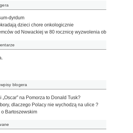
ogera
ksum-dyrdum
kradają dzieci chore onkologicznie
iemców od Nowackiej w 80 rocznicę wyzwolenia ob
entarze
a.
 wpisy blogera
si „Oscar” na Pomorza to Donald Tusk?
ory, dlaczego Polacy nie wychodzą na ulice ?
n o Bartoszewskim
owane