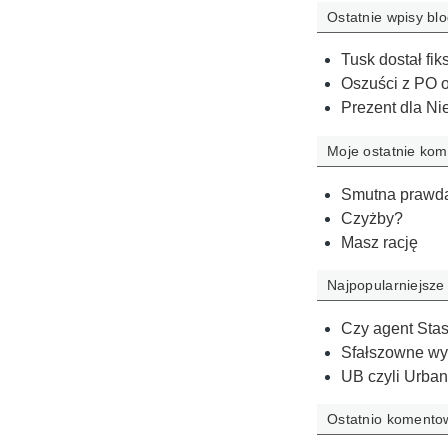
Ostatnie wpisy bl
Tusk dostał fi
Oszuści z PO o
Prezent dla N
Moje ostatnie kom
Smutna prawd
Czyżby?
Masz rację
Najpopularniejsze
​Czy agent Sta
Sfałszowne wyb
​UB czyli Urba
Ostatnio koment