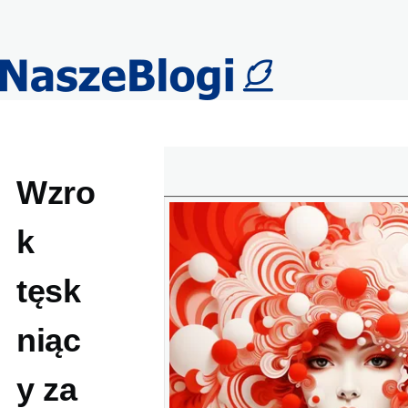
Przejdź do treści
Wzro
k
tęsk
niąc
y za