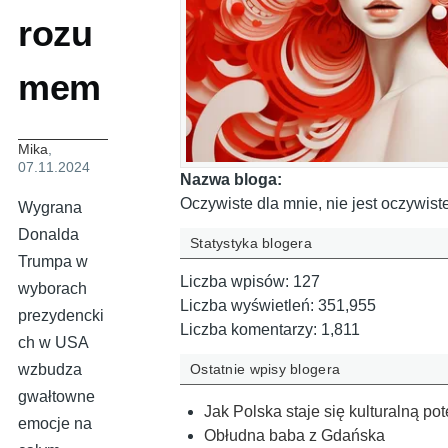
rozu
mem
Mika
,
07.11.2024
Nazwa bloga:
Oczywiste dla mnie, nie jest oczywiste
Wygrana
Donalda
Statystyka blogera
Trumpa w
Liczba wpisów:
127
wyborach
Liczba wyświetleń:
351,955
prezydencki
Liczba komentarzy:
1,811
ch w USA
Ostatnie wpisy blogera
wzbudza
gwałtowne
Jak Polska staje się kulturalną po
emocje na
Obłudna baba z Gdańska