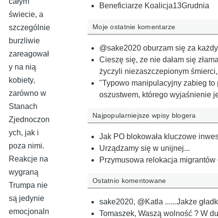
całym
Beneficiarze Koalicja13Grudnia
świecie, a
Moje ostatnie komentarze
szczególnie
burzliwie
@sake2020 oburzam się za każdym
zareagował
Cieszę się, ze nie dałam się złama
y na nią
życzyli niezaszczepionym śmierci
kobiety,
"Typowo manipulacyjny zabieg to p
zarówno w
oszustwem, którego wyjaśnienie je
Stanach
Najpopularniejsze wpisy blogera
Zjednoczon
ych, jak i
Jak PO blokowała kluczowe inwes
poza nimi.
Urządzamy się w unijnej...
Reakcje na
Przymusowa relokacja migrantów 
wygraną
Ostatnio komentowane
Trumpa nie
są jedynie
sake2020
,
@Katla ......Jakże gła
emocjonaln
Tomaszek
,
Waszą wolność ? W du