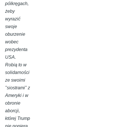
pólkręgach,
żeby
wyrazić
swoje
oburzenie
wobec
prezydenta
USA.
Robią to w
solidarności
ze swoimi
"siostrami" z
Ameryki i w
obronie
aborcji,
której Trump
nie popiera.