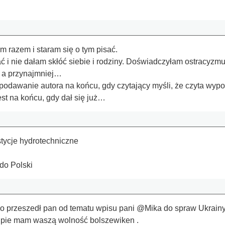
 razem i staram się o tym pisać.
ć i nie dałam skłóć siebie i rodziny. Doświadczyłam ostracyzmu w
, a przynajmniej…
odawanie autora na końcu, gdy czytający myśli, że czyta wypow
st na końcu, gdy dał się już…
tycje hydrotechniczne
do Polski
dko przeszedł pan od tematu wpisu pani @Mika do spraw Ukrai
pie mam waszą wolność bolszewiken .