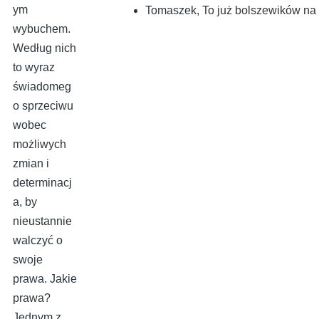
ym
Tomaszek
,
To już bolszewików na I
wybuchem.
Według nich
to wyraz
świadomeg
o sprzeciwu
wobec
możliwych
zmian i
determinacj
a, by
nieustannie
walczyć o
swoje
prawa. Jakie
prawa?
Jednym z