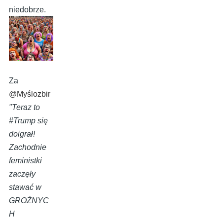
niedobrze.
Za
@Myślozbir
"Teraz to
#Trump się
doigrał!
Zachodnie
feministki
zaczęły
stawać w
GROŹNYC
H