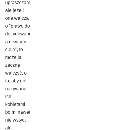
upraszczam,
ale jeżeli
one walczą
o "prawo do
decydowani
a o swoim
ciele", to
może ja
zacznę
walczyć, o
to, aby nie
nazywano
ich
kobietami,
bo mi nawet
nie wstyd,
ale