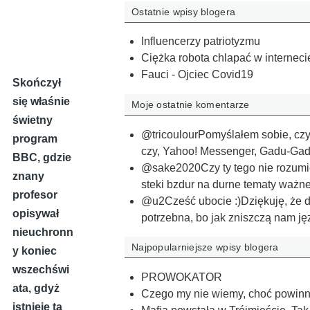
Ostatnie wpisy blogera
Influencerzy patriotyzmu
Ciężka robota chlapać w interneci
Fauci - Ojciec Covid19
Skończył
się właśnie
Moje ostatnie komentarze
świetny
@tricoulourPomyślałem sobie, czy 
program
czy, Yahoo! Messenger, Gadu-G
BBC, gdzie
@sake2020Czy ty tego nie rozumi
znany
steki bzdur na durne tematy ważn
profesor
@u2Cześć ubocie :)Dziękuję, że da
opisywał
potrzebna, bo jak zniszczą nam j
nieuchronn
Najpopularniejsze wpisy blogera
y koniec
wszechświ
PROWOKATOR
ata, gdyż
Czego my nie wiemy, choć powinn
istnieje ta