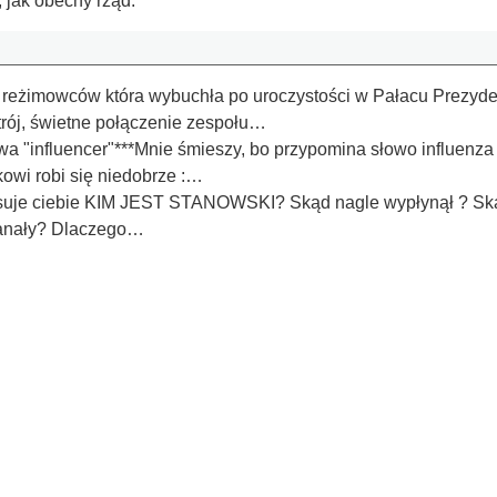
 jak obecny rząd.
 reżimowców która wybuchła po uroczystości w Pałacu Prezyden
trój, świetne połączenie zespołu…
a "influencer"***Mnie śmieszy, bo przypomina słowo influenza 
kowi robi się niedobrze :…
resuje ciebie KIM JEST STANOWSKI? Skąd nagle wypłynął ? Skąd
 kanały? Dlaczego…