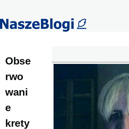
Przejdź do treści
Obse
rwo
wani
e
krety