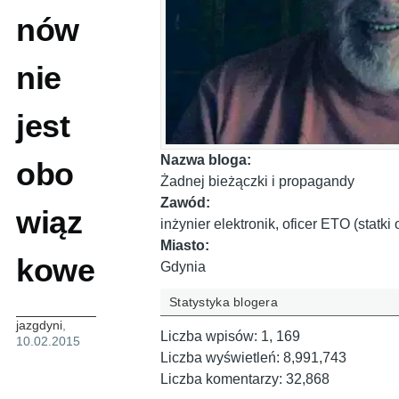
nów
nie
jest
Nazwa bloga:
obo
Żadnej bieżączki i propagandy
Zawód:
wiąz
inżynier elektronik, oficer ETO (statk
Miasto:
kowe
Gdynia
Statystyka blogera
jazgdyni
,
Liczba wpisów:
1, 169
10.02.2015
Liczba wyświetleń:
8,991,743
Liczba komentarzy:
32,868