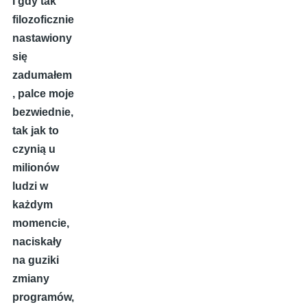
I gdy tak
filozoficznie
nastawiony
się
zadumałem
, palce moje
bezwiednie,
tak jak to
czynią u
milionów
ludzi w
każdym
momencie,
naciskały
na guziki
zmiany
programów,