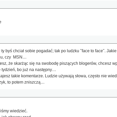
e
ty byś chciał sobie pogadać; tak po ludzku "face to face". Jak
adu, czy MSN…
esz, że skarżąc się na swobodę piszących blogerów, chcesz w
e tydzień, bo już na następny…
jesz takie komentarze. Ludzie używają słowa, często nie wiedzą
ęzyk, to potem zniszczą…
iśmy wiedzieć.