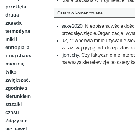
Mafia powstała w Trójmieście. Tak,
przeklęta
Ostatnio komentowane
druga
zasada
sake2020
,
Nieopisana wściekłość
termodyna
przedsięwzięcie.Organizacja, wys
miki i
u2
,
***wnerwia mnie używanie słow
entropia, a
zaraźliwą grypę, od której człowie
Ijontichy
,
Czy faktycznie nie inte
z nią chaos
na wszystkie telewizje po cztery
musi się
tylko
zwiększać,
zgodnie z
kierunkiem
strzałki
czasu.
Zdążyłem
się nawet