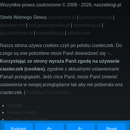
Wszystkie prawa zastrzeżone © 2008 - 2026, naszeblogi.pl
Strefa Wolnego Słowa:
niezalezna.pl
|
gazetapolska.pl
|
panstwo.net
|
vod.gazetapolska.pl
|
naszeblogi.pl
|
gpcodziennie.pl
|
tvrepublika.pl
|
albicla.com
Nasza strona używa cookies czyli po polsku ciasteczek. Do
czego są one potrzebne może Pan/i dowiedzieć się
tu
.
Korzystając ze strony wyraża Pan/i zgodę na używanie
ciasteczek (cookies)
, zgodnie z aktualnymi ustawieniami
Pana/i przeglądarki. Jeśli chce Pan/i, może Pan/i zmienić
ustawienia w swojej przeglądarce tak aby nie pobierała ona
ciasteczek. |
Polityka Prywatności
Footer
Kontakt
Nasze zasady
Ciasteczka "cookies"
Polityka prywatności
Kontrast
A+
A−
Reset