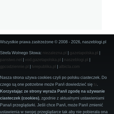
Wszystkie prawa zastrzeżone © 2008 - 2026, naszeblogi.pl
Strefa Wolnego Słowa:
niezalezna.pl
|
gazetapolska.pl
|
panstwo.net
|
vod.gazetapolska.pl
|
naszeblogi.pl
|
gpcodziennie.pl
|
tvrepublika.pl
|
albicla.com
Nasza strona używa cookies czyli po polsku ciasteczek. Do
czego są one potrzebne może Pan/i dowiedzieć się
tu
.
Korzystając ze strony wyraża Pan/i zgodę na używanie
ciasteczek (cookies)
, zgodnie z aktualnymi ustawieniami
Pana/i przeglądarki. Jeśli chce Pan/i, może Pan/i zmienić
ustawienia w swojej przeglądarce tak aby nie pobierała ona