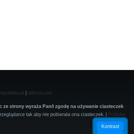
republika.pl
|
albicla.com
c ze strony wyraża Pan/i zgodę na używanie ciasteczek
rzeglądarce tak aby nie pobierała ona ciasteczek. |
Polityka
Kontrast