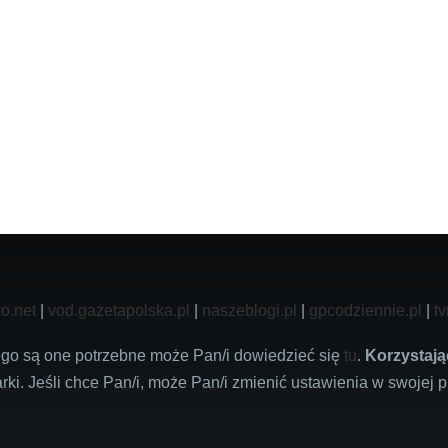
o.net
|
vod.gazetapolska.pl
|
naszeblogi.pl
|
gpcodziennie.pl
|
tv
zego są one potrzebne może Pan/i dowiedzieć się
tu
.
Korzystają
rki. Jeśli chce Pan/i, może Pan/i zmienić ustawienia w swojej p