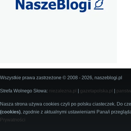
Wszystkie prawa zastrzeżone © 2008 - 2026, naszeblogi.pl
Strefa Wolnego Słowa:
niezalezna.pl
|
gazetapolska.pl
|
panstw
Nasza strona używa cookies czyli po polsku ciasteczek. Do c
(cookies)
, zgodnie z aktualnymi ustawieniami Pana/i przegląda
Prywatności