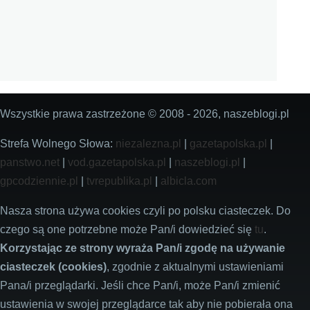
Wszystkie prawa zastrzeżone © 2008 - 2026, naszeblogi.pl
Strefa Wolnego Słowa:
niezalezna.pl
|
gazetapolska.pl
|
panstwo.net
|
vod.gazetapolska.pl
|
naszeblogi.pl
|
gpcodziennie.pl
|
tvrepublika.pl
|
albicla.com
Nasza strona używa cookies czyli po polsku ciasteczek. Do
czego są one potrzebne może Pan/i dowiedzieć się
tu
.
Korzystając ze strony wyraża Pan/i zgodę na używanie
ciasteczek (cookies)
, zgodnie z aktualnymi ustawieniami
Pana/i przeglądarki. Jeśli chce Pan/i, może Pan/i zmienić
ustawienia w swojej przeglądarce tak aby nie pobierała ona